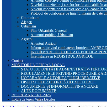
Anunțuri colective pentru comunicarea prin publici
Nivelul impozitelor și taxelor locale aplicabile în 
Nivelul impozitelor și taxelor locale aplicabile în 
Protocol de colaborare pe linia furnizarii de date d
Comunicate
Alegeri
Urbanism
Plan Urbanistic General
Anunturi publice, Urbanism
Agricol
Anunturi Agricol
Informare privind combaterea buruienii AMBRO
INFORMARE DE UTILITATE PUBLICĂ PENT
Înregistrarea în REGISTRUL AGRICOL
Contact
MONITORUL OFICIAL LOCAL
STATUTUL UNITĂȚII ADMINISTRATIV-TERITOR
REGULAMENTELE PRIVIND PROCEDURILE AD
HOTĂRÂRILE AUTORITĂȚII DELIBERATIVE
DISPOZIȚIILE AUTORITĂȚII EXECUTIVE
DOCUMENTE ȘI INFORMAȚII FINANCIARE
ALTE DOCUMENTE
REORGANIZARE 2026
Loturi de teren Valea Dacilor