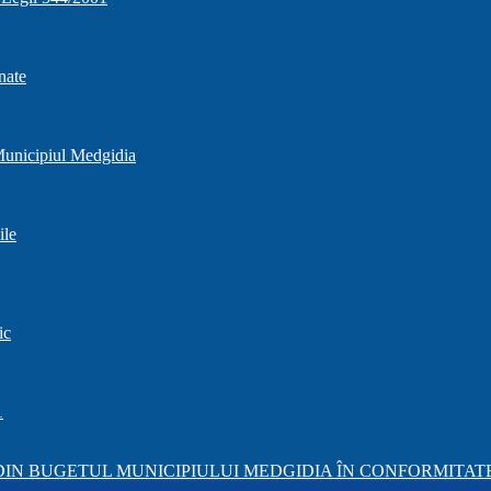
nate
 Municipiul Medgidia
ile
ic
1
IN BUGETUL MUNICIPIULUI MEDGIDIA ÎN CONFORMITATE 