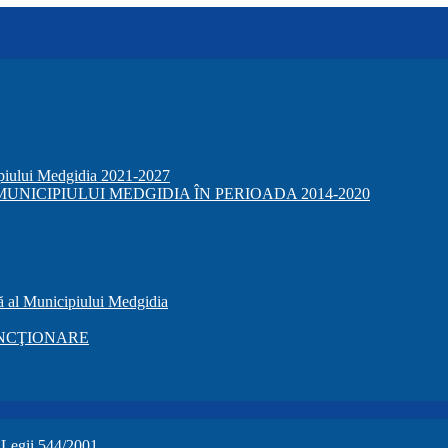
ipiului Medgidia 2021-2027
NICIPIULUI MEDGIDIA ÎN PERIOADA 2014-2020
ă al Municipiului Medgidia
NCŢIONARE
a Legii 544/2001