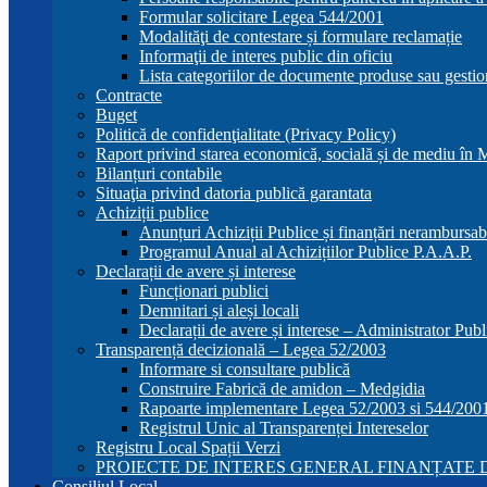
Formular solicitare Legea 544/2001
Modalităţi de contestare și formulare reclamație
Informaţii de interes public din oficiu
Lista categoriilor de documente produse sau gestio
Contracte
Buget
Politică de confidenţialitate (Privacy Policy)
Raport privind starea economică, socială și de mediu în
Bilanțuri contabile
Situaţia privind datoria publică garantata
Achiziții publice
Anunțuri Achiziții Publice și finanțări nerambursab
Programul Anual al Achizițiilor Publice P.A.A.P.
Declarații de avere și interese
Funcționari publici
Demnitari și aleși locali
Declarații de avere și interese – Administrator Publ
Transparență decizională – Legea 52/2003
Informare si consultare publică
Construire Fabrică de amidon – Medgidia
Rapoarte implementare Legea 52/2003 si 544/200
Registrul Unic al Transparenței Intereselor
Registru Local Spații Verzi
PROIECTE DE INTERES GENERAL FINANȚATE D
Consiliul Local