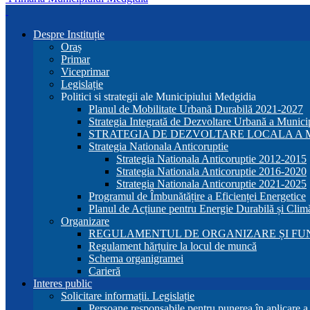
Despre Instituție
Oraș
Primar
Viceprimar
Legislație
Politici si strategii ale Municipiului Medgidia
Planul de Mobilitate Urbană Durabilă 2021-2027
Strategia Integrată de Dezvoltare Urbană a Munic
STRATEGIA DE DEZVOLTARE LOCALA A MU
Strategia Nationala Anticoruptie
Strategia Nationala Anticoruptie 2012-2015
Strategia Nationala Anticoruptie 2016-2020
Strategia Nationala Anticoruptie 2021-2025
Programul de Îmbunătățire a Eficienței Energetice
Planul de Acțiune pentru Energie Durabilă și Clim
Organizare
REGULAMENTUL DE ORGANIZARE ȘI FU
Regulament hărțuire la locul de muncă
Schema organigramei
Carieră
Interes public
Solicitare informații. Legislație
Persoane responsabile pentru punerea în aplicare 