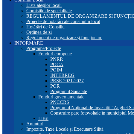
Lista aleșilor locali
Comisiile de specialitate
REGULAMENTUL DE ORGANIZARE SI FUNCŢIO
Proiecte de hotarâri ale consiliului local
Hotărâri de Consiliu
Ordinea de zi
Regulament de organizare și funcționare
INFORMARE
Programe/Proiecte
Fonduri europene
PNRR
POCA
POIM
INTERREG
PRSE 2021-2027
POR
Programul Sănătate
Fonduri guvernamentale
PNCCRS
Programul Național de Investiții “Anghel Sa
Construire parc fotovoltaic în municipiul Me
LiBri
Anunturi
Impozite, Taxe Locale și Executare Silită