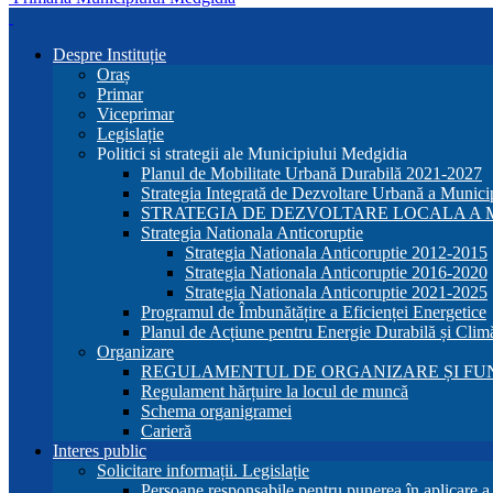
Despre Instituție
Oraș
Primar
Viceprimar
Legislație
Politici si strategii ale Municipiului Medgidia
Planul de Mobilitate Urbană Durabilă 2021-2027
Strategia Integrată de Dezvoltare Urbană a Munic
STRATEGIA DE DEZVOLTARE LOCALA A MU
Strategia Nationala Anticoruptie
Strategia Nationala Anticoruptie 2012-2015
Strategia Nationala Anticoruptie 2016-2020
Strategia Nationala Anticoruptie 2021-2025
Programul de Îmbunătățire a Eficienței Energetice
Planul de Acțiune pentru Energie Durabilă și Clim
Organizare
REGULAMENTUL DE ORGANIZARE ȘI FU
Regulament hărțuire la locul de muncă
Schema organigramei
Carieră
Interes public
Solicitare informații. Legislație
Persoane responsabile pentru punerea în aplicare 