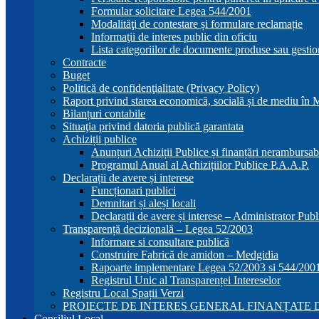
Formular solicitare Legea 544/2001
Modalităţi de contestare și formulare reclamație
Informaţii de interes public din oficiu
Lista categoriilor de documente produse sau gestio
Contracte
Buget
Politică de confidenţialitate (Privacy Policy)
Raport privind starea economică, socială și de mediu în
Bilanțuri contabile
Situaţia privind datoria publică garantata
Achiziții publice
Anunțuri Achiziții Publice și finanțări nerambursab
Programul Anual al Achizițiilor Publice P.A.A.P.
Declarații de avere și interese
Funcționari publici
Demnitari și aleși locali
Declarații de avere și interese – Administrator Publ
Transparență decizională – Legea 52/2003
Informare si consultare publică
Construire Fabrică de amidon – Medgidia
Rapoarte implementare Legea 52/2003 si 544/200
Registrul Unic al Transparenței Intereselor
Registru Local Spații Verzi
PROIECTE DE INTERES GENERAL FINANȚATE D
Consiliul Local