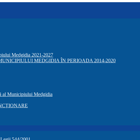
ipiului Medgidia 2021-2027
NICIPIULUI MEDGIDIA ÎN PERIOADA 2014-2020
ă al Municipiului Medgidia
NCŢIONARE
a Legii 544/2001