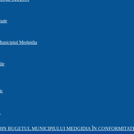
nate
 Municipiul Medgidia
ile
ic
1
IN BUGETUL MUNICIPIULUI MEDGIDIA ÎN CONFORMITATE 