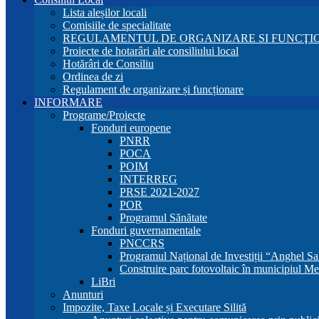
Lista aleșilor locali
Comisiile de specialitate
REGULAMENTUL DE ORGANIZARE SI FUNCŢIO
Proiecte de hotarâri ale consiliului local
Hotărâri de Consiliu
Ordinea de zi
Regulament de organizare și funcționare
INFORMARE
Programe/Proiecte
Fonduri europene
PNRR
POCA
POIM
INTERREG
PRSE 2021-2027
POR
Programul Sănătate
Fonduri guvernamentale
PNCCRS
Programul Național de Investiții “Anghel Sa
Construire parc fotovoltaic în municipiul Me
LiBri
Anunturi
Impozite, Taxe Locale și Executare Silită