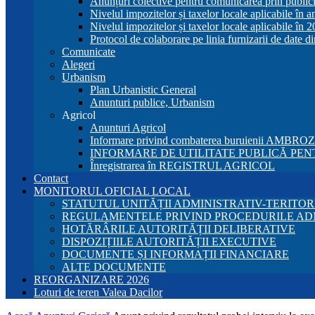
Anunțuri colective pentru comunicarea prin publici
Nivelul impozitelor și taxelor locale aplicabile în 
Nivelul impozitelor și taxelor locale aplicabile în 
Protocol de colaborare pe linia furnizarii de date d
Comunicate
Alegeri
Urbanism
Plan Urbanistic General
Anunturi publice, Urbanism
Agricol
Anunturi Agricol
Informare privind combaterea buruienii AMBRO
INFORMARE DE UTILITATE PUBLICĂ PENT
Înregistrarea în REGISTRUL AGRICOL
Contact
MONITORUL OFICIAL LOCAL
STATUTUL UNITĂȚII ADMINISTRATIV-TERITOR
REGULAMENTELE PRIVIND PROCEDURILE AD
HOTĂRÂRILE AUTORITĂȚII DELIBERATIVE
DISPOZIȚIILE AUTORITĂȚII EXECUTIVE
DOCUMENTE ȘI INFORMAȚII FINANCIARE
ALTE DOCUMENTE
REORGANIZARE 2026
Loturi de teren Valea Dacilor