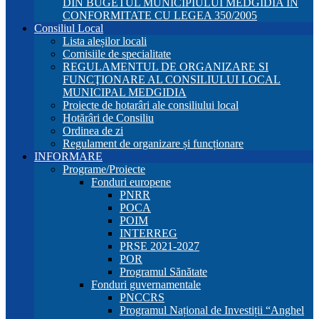
DIN BUGETUL MUNICIPIULUI MEDGIDIA ÎN
CONFORMITATE CU LEGEA 350/2005
Consiliul Local
Lista aleșilor locali
Comisiile de specialitate
REGULAMENTUL DE ORGANIZARE SI
FUNCŢIONARE AL CONSILIULUI LOCAL
MUNICIPAL MEDGIDIA
Proiecte de hotarâri ale consiliului local
Hotărâri de Consiliu
Ordinea de zi
Regulament de organizare și funcționare
INFORMARE
Programe/Proiecte
Fonduri europene
PNRR
POCA
POIM
INTERREG
PRSE 2021-2027
POR
Programul Sănătate
Fonduri guvernamentale
PNCCRS
Programul Național de Investiții “Anghel