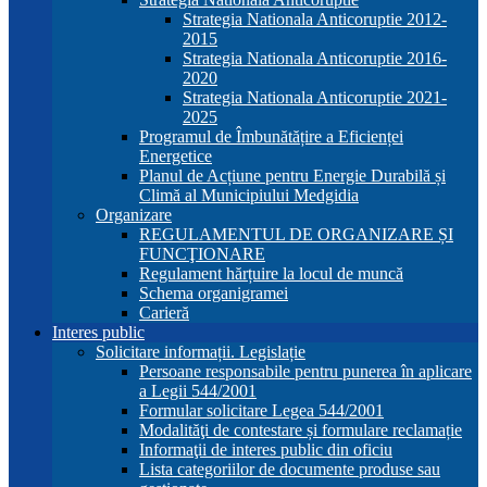
Strategia Nationala Anticoruptie 2012-
2015
Strategia Nationala Anticoruptie 2016-
2020
Strategia Nationala Anticoruptie 2021-
2025
Programul de Îmbunătățire a Eficienței
Energetice
Planul de Acțiune pentru Energie Durabilă și
Climă al Municipiului Medgidia
Organizare
REGULAMENTUL DE ORGANIZARE ȘI
FUNCŢIONARE
Regulament hărțuire la locul de muncă
Schema organigramei
Carieră
Interes public
Solicitare informații. Legislație
Persoane responsabile pentru punerea în aplicare
a Legii 544/2001
Formular solicitare Legea 544/2001
Modalităţi de contestare și formulare reclamație
Informaţii de interes public din oficiu
Lista categoriilor de documente produse sau