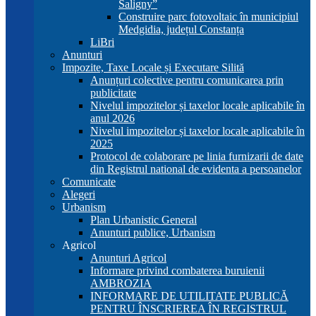
Saligny”
Construire parc fotovoltaic în municipiul
Medgidia, județul Constanța
LiBri
Anunturi
Impozite, Taxe Locale și Executare Silită
Anunțuri colective pentru comunicarea prin
publicitate
Nivelul impozitelor și taxelor locale aplicabile în
anul 2026
Nivelul impozitelor și taxelor locale aplicabile în
2025
Protocol de colaborare pe linia furnizarii de date
din Registrul national de evidenta a persoanelor
Comunicate
Alegeri
Urbanism
Plan Urbanistic General
Anunturi publice, Urbanism
Agricol
Anunturi Agricol
Informare privind combaterea buruienii
AMBROZIA
INFORMARE DE UTILITATE PUBLICĂ
PENTRU ÎNSCRIEREA ÎN REGISTRUL