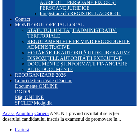
AGRICOL – PERSOANE FIZICE ȘI
PERSOANE JURIDICE
Înregistrarea în REGISTRUL AGRICOL
Contact
MONITORUL OFICIAL LOCAL
STATUTUL UNITĂȚII ADMINISTRATIV-
TERITORIALE
REGULAMENTELE PRIVIND PROCEDURILE
ADMINISTRATIVE
HOTĂRÂRILE AUTORITĂȚII DELIBERATIVE
DISPOZIȚIILE AUTORITĂȚII EXECUTIVE
DOCUMENTE ȘI INFORMAȚII FINANCIARE
ALTE DOCUMENTE
REORGANIZARE 2026
Loturi de teren Valea Dacilor
Documente ONLINE
DGDPP
Plăți ONLINE
SPCLEP Medgidia
Acasă
Anunturi
Carieră
ANUNȚ privind rezultatul selecției
dosarului candidatului înscris la examenul de promovare în...
Carieră