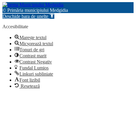
© Primăria municipiului Medgidia
Deschide bara de unelte
Accesibilitate
Marește textul
Micșorează textul
Tonuri de gri
Contrast marit
Contrast Negativ
Fundal Lumios
Linkuri subliniate
Font lizibil
Resetează