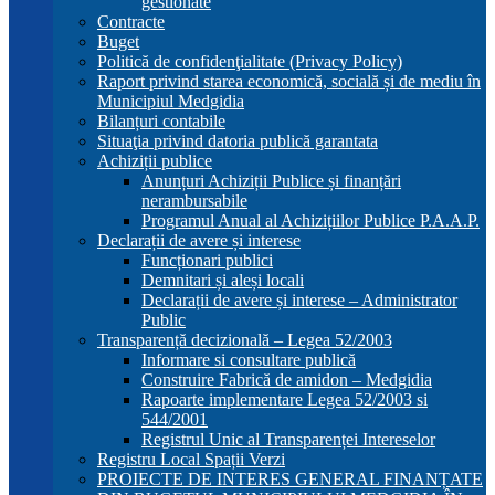
gestionate
Contracte
Buget
Politică de confidenţialitate (Privacy Policy)
Raport privind starea economică, socială și de mediu în
Municipiul Medgidia
Bilanțuri contabile
Situaţia privind datoria publică garantata
Achiziții publice
Anunțuri Achiziții Publice și finanțări
nerambursabile
Programul Anual al Achizițiilor Publice P.A.A.P.
Declarații de avere și interese
Funcționari publici
Demnitari și aleși locali
Declarații de avere și interese – Administrator
Public
Transparență decizională – Legea 52/2003
Informare si consultare publică
Construire Fabrică de amidon – Medgidia
Rapoarte implementare Legea 52/2003 si
544/2001
Registrul Unic al Transparenței Intereselor
Registru Local Spații Verzi
PROIECTE DE INTERES GENERAL FINANȚATE