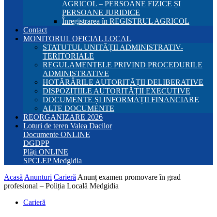
AGRICOL – PERSOANE FIZICE ȘI
PERSOANE JURIDICE
Înregistrarea în REGISTRUL AGRICOL
Contact
MONITORUL OFICIAL LOCAL
STATUTUL UNITĂȚII ADMINISTRATIV-
TERITORIALE
REGULAMENTELE PRIVIND PROCEDURILE
ADMINISTRATIVE
HOTĂRÂRILE AUTORITĂȚII DELIBERATIVE
DISPOZIȚIILE AUTORITĂȚII EXECUTIVE
DOCUMENTE ȘI INFORMAȚII FINANCIARE
ALTE DOCUMENTE
REORGANIZARE 2026
Loturi de teren Valea Dacilor
Documente ONLINE
DGDPP
Plăți ONLINE
SPCLEP Medgidia
Acasă
Anunturi
Carieră
Anunț examen promovare în grad
profesional – Poliția Locală Medgidia
Carieră