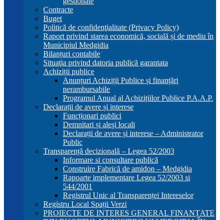
gestionate
Contracte
Buget
Politică de confidenţialitate (Privacy Policy)
Raport privind starea economică, socială și de mediu în
Municipiul Medgidia
Bilanțuri contabile
Situaţia privind datoria publică garantata
Achiziții publice
Anunțuri Achiziții Publice și finanțări
nerambursabile
Programul Anual al Achizițiilor Publice P.A.A.P.
Declarații de avere și interese
Funcționari publici
Demnitari și aleși locali
Declarații de avere și interese – Administrator
Public
Transparență decizională – Legea 52/2003
Informare si consultare publică
Construire Fabrică de amidon – Medgidia
Rapoarte implementare Legea 52/2003 si
544/2001
Registrul Unic al Transparenței Intereselor
Registru Local Spații Verzi
PROIECTE DE INTERES GENERAL FINANȚATE