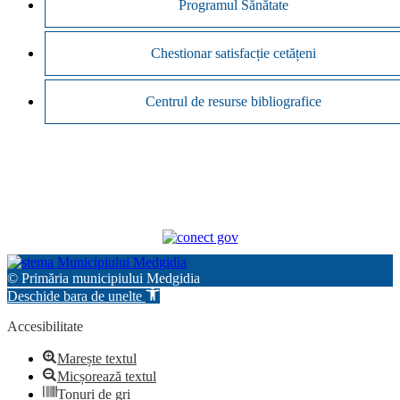
Programul Sănătate
Chestionar satisfacție cetățeni
Centrul de resurse bibliografice
© Primăria municipiului Medgidia
Deschide bara de unelte
Accesibilitate
Marește textul
Micșorează textul
Tonuri de gri