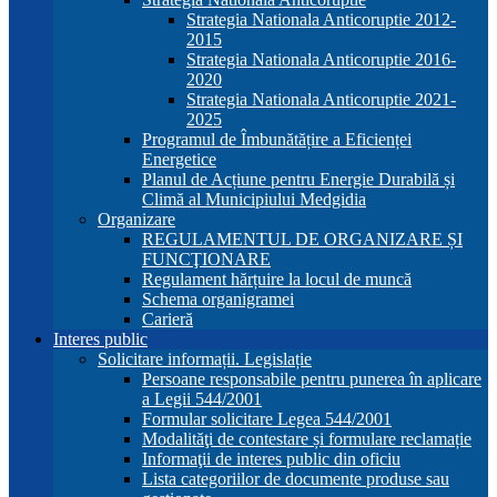
Strategia Nationala Anticoruptie 2012-
2015
Strategia Nationala Anticoruptie 2016-
2020
Strategia Nationala Anticoruptie 2021-
2025
Programul de Îmbunătățire a Eficienței
Energetice
Planul de Acțiune pentru Energie Durabilă și
Climă al Municipiului Medgidia
Organizare
REGULAMENTUL DE ORGANIZARE ȘI
FUNCŢIONARE
Regulament hărțuire la locul de muncă
Schema organigramei
Carieră
Interes public
Solicitare informații. Legislație
Persoane responsabile pentru punerea în aplicare
a Legii 544/2001
Formular solicitare Legea 544/2001
Modalităţi de contestare și formulare reclamație
Informaţii de interes public din oficiu
Lista categoriilor de documente produse sau