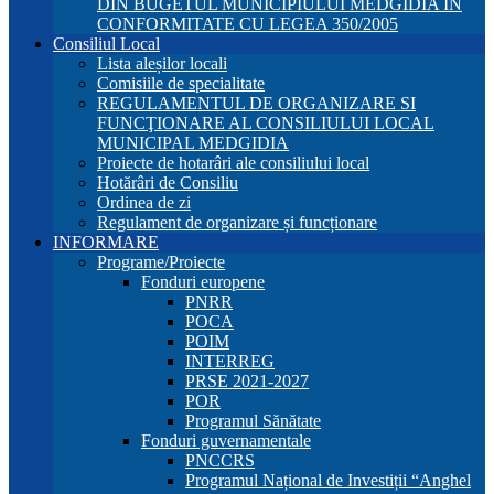
DIN BUGETUL MUNICIPIULUI MEDGIDIA ÎN
CONFORMITATE CU LEGEA 350/2005
Consiliul Local
Lista aleșilor locali
Comisiile de specialitate
REGULAMENTUL DE ORGANIZARE SI
FUNCŢIONARE AL CONSILIULUI LOCAL
MUNICIPAL MEDGIDIA
Proiecte de hotarâri ale consiliului local
Hotărâri de Consiliu
Ordinea de zi
Regulament de organizare și funcționare
INFORMARE
Programe/Proiecte
Fonduri europene
PNRR
POCA
POIM
INTERREG
PRSE 2021-2027
POR
Programul Sănătate
Fonduri guvernamentale
PNCCRS
Programul Național de Investiții “Anghel