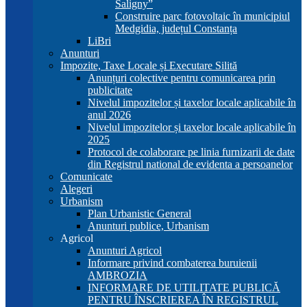
Saligny”
Construire parc fotovoltaic în municipiul
Medgidia, județul Constanța
LiBri
Anunturi
Impozite, Taxe Locale și Executare Silită
Anunțuri colective pentru comunicarea prin
publicitate
Nivelul impozitelor și taxelor locale aplicabile în
anul 2026
Nivelul impozitelor și taxelor locale aplicabile în
2025
Protocol de colaborare pe linia furnizarii de date
din Registrul national de evidenta a persoanelor
Comunicate
Alegeri
Urbanism
Plan Urbanistic General
Anunturi publice, Urbanism
Agricol
Anunturi Agricol
Informare privind combaterea buruienii
AMBROZIA
INFORMARE DE UTILITATE PUBLICĂ
PENTRU ÎNSCRIEREA ÎN REGISTRUL