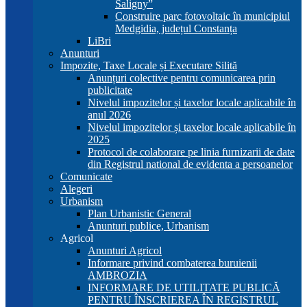
Saligny”
Construire parc fotovoltaic în municipiul
Medgidia, județul Constanța
LiBri
Anunturi
Impozite, Taxe Locale și Executare Silită
Anunțuri colective pentru comunicarea prin
publicitate
Nivelul impozitelor și taxelor locale aplicabile în
anul 2026
Nivelul impozitelor și taxelor locale aplicabile în
2025
Protocol de colaborare pe linia furnizarii de date
din Registrul national de evidenta a persoanelor
Comunicate
Alegeri
Urbanism
Plan Urbanistic General
Anunturi publice, Urbanism
Agricol
Anunturi Agricol
Informare privind combaterea buruienii
AMBROZIA
INFORMARE DE UTILITATE PUBLICĂ
PENTRU ÎNSCRIEREA ÎN REGISTRUL