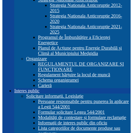
Strategia Nationala Anticoruptie 2012-
2015
Strategia Nationala Anticoruptie 2016-
2020
Strategia Nationala Anticoruptie 2021-
2025
Programul de Îmbunătățire a Eficienței
Energetice
Planul de Acțiune pentru Energie Durabilă și
Climă al Municipiului Medgidia
Organizare
REGULAMENTUL DE ORGANIZARE ȘI
FUNCŢIONARE
Regulament hărțuire la locul de muncă
Schema organigramei
Carieră
Interes public
Solicitare informații. Legislație
Persoane responsabile pentru punerea în aplicare
a Legii 544/2001
Formular solicitare Legea 544/2001
Modalităţi de contestare și formulare reclamație
Informaţii de interes public din oficiu
Lista categoriilor de documente produse sau