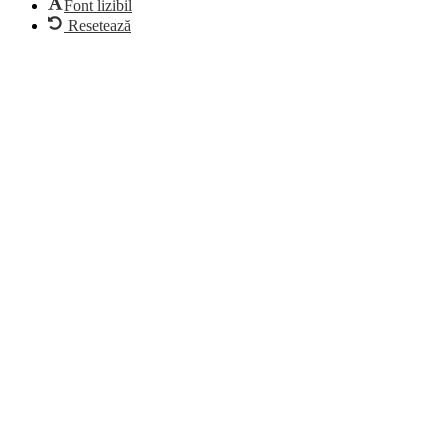
Font lizibil
Resetează