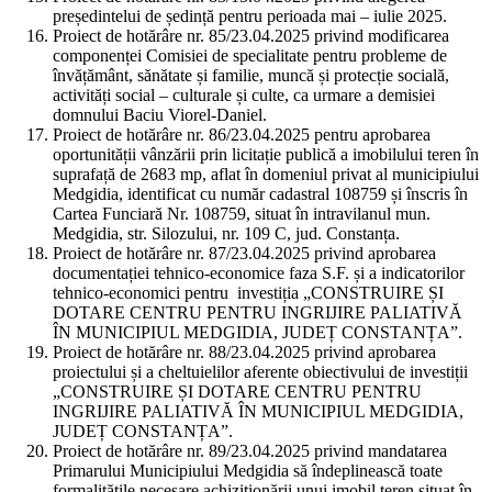
președintelui de ședință pentru perioada mai – iulie 2025.
Proiect de hotărâre nr. 85/23.04.2025 privind modificarea
componenței Comisiei de specialitate pentru probleme de
învățământ, sănătate și familie, muncă și protecție socială,
activități social – culturale și culte, ca urmare a demisiei
domnului Baciu Viorel-Daniel.
Proiect de hotărâre nr. 86/23.04.2025 pentru aprobarea
oportunității vânzării prin licitație publică a imobilului teren în
suprafață de 2683 mp, aflat în domeniul privat al municipiului
Medgidia, identificat cu număr cadastral 108759 și înscris în
Cartea Funciară Nr. 108759, situat în intravilanul mun.
Medgidia, str. Silozului, nr. 109 C, jud. Constanța.
Proiect de hotărâre nr. 87/23.04.2025 privind aprobarea
documentației tehnico-economice faza S.F. și a indicatorilor
tehnico-economici pentru investiția „CONSTRUIRE ȘI
DOTARE CENTRU PENTRU INGRIJIRE PALIATIVĂ
ÎN MUNICIPIUL MEDGIDIA, JUDEȚ CONSTANȚA”.
Proiect de hotărâre nr. 88/23.04.2025 privind aprobarea
proiectului și a cheltuielilor aferente obiectivului de investiții
„CONSTRUIRE ȘI DOTARE CENTRU PENTRU
INGRIJIRE PALIATIVĂ ÎN MUNICIPIUL MEDGIDIA,
JUDEȚ CONSTANȚA”.
Proiect de hotărâre nr. 89/23.04.2025 privind mandatarea
Primarului Municipiului Medgidia să îndeplinească toate
formalitățile necesare achiziționării unui imobil teren situat în