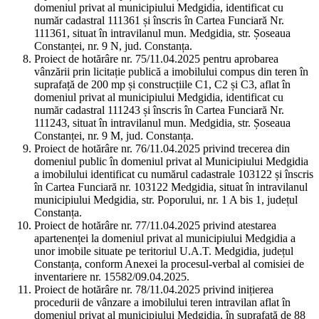
domeniul privat al municipiului Medgidia, identificat cu
număr cadastral 111361 și înscris în Cartea Funciară Nr.
111361, situat în intravilanul mun. Medgidia, str. Șoseaua
Constanței, nr. 9 N, jud. Constanța.
Proiect de hotărâre nr. 75/11.04.2025 pentru aprobarea
vânzării prin licitație publică a imobilului compus din teren în
suprafață de 200 mp și construcțiile C1, C2 și C3, aflat în
domeniul privat al municipiului Medgidia, identificat cu
număr cadastral 111243 și înscris în Cartea Funciară Nr.
111243, situat în intravilanul mun. Medgidia, str. Șoseaua
Constanței, nr. 9 M, jud. Constanța.
Proiect de hotărâre nr. 76/11.04.2025 privind trecerea din
domeniul public în domeniul privat al Municipiului Medgidia
a imobilului identificat cu numărul cadastrale 103122 și înscris
în Cartea Funciară nr. 103122 Medgidia, situat în intravilanul
municipiului Medgidia, str. Poporului, nr. 1 A bis 1, județul
Constanța.
Proiect de hotărâre nr. 77/11.04.2025 privind atestarea
apartenenței la domeniul privat al municipiului Medgidia a
unor imobile situate pe teritoriul U.A.T. Medgidia, județul
Constanța, conform Anexei la procesul-verbal al comisiei de
inventariere nr. 15582/09.04.2025.
Proiect de hotărâre nr. 78/11.04.2025 privind inițierea
procedurii de vânzare a imobilului teren intravilan aflat în
domeniul privat al municipiului Medgidia, în suprafață de 88