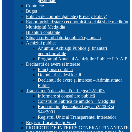
gestionate
Contracte
Buget
Politică de confidenţialitate (Privacy Policy)
Raport privind starea economică, socială și de mediu în
Municipiul Medgidia
Bilanțuri contabile
Situaţia privind datoria publică garantata
Achiziții publice
Anunțuri Achiziții Publice și finanțări
nerambursabile
Programul Anual al Achizițiilor Publice P.A.A.P.
Declarații de avere și interese
Funcționari publici
Demnitari și aleși locali
Declarații de avere și interese – Administrator
Public
Transparență decizională – Legea 52/2003
Informare si consultare publică
Construire Fabrică de amidon – Medgidia
Rapoarte implementare Legea 52/2003 si
544/2001
Registrul Unic al Transparenței Intereselor
Registru Local Spații Verzi
PROIECTE DE INTERES GENERAL FINANȚATE