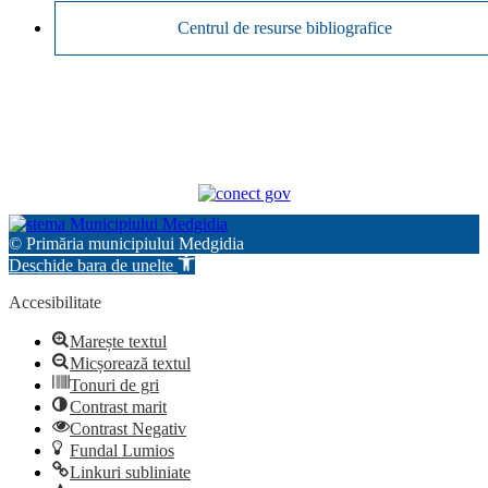
Centrul de resurse bibliografice
© Primăria municipiului Medgidia
Deschide bara de unelte
Accesibilitate
Marește textul
Micșorează textul
Tonuri de gri
Contrast marit
Contrast Negativ
Fundal Lumios
Linkuri subliniate