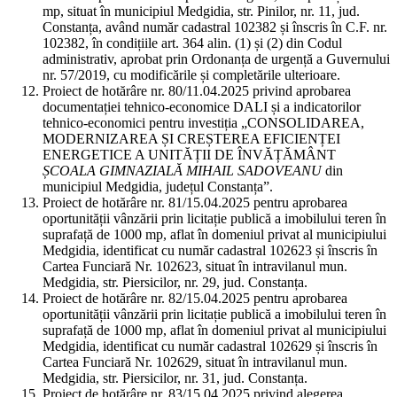
mp, situat în municipiul Medgidia, str. Pinilor, nr. 11, jud.
Constanța, având număr cadastral 102382 și înscris în C.F. nr.
102382, în condițiile art. 364 alin. (1) și (2) din Codul
administrativ, aprobat prin Ordonanța de urgență a Guvernului
nr. 57/2019, cu modificările și completările ulterioare.
Proiect de hotărâre nr. 80/11.04.2025 privind aprobarea
documentației tehnico-economice DALI și a indicatorilor
tehnico-economici pentru investiția „CONSOLIDAREA,
MODERNIZAREA ȘI CREȘTEREA EFICIENȚEI
ENERGETICE A UNITĂȚII DE ÎNVĂȚĂMÂNT
ȘCOALA GIMNAZIALĂ MIHAIL SADOVEANU
din
municipiul Medgidia, județul Constanța”.
Proiect de hotărâre nr. 81/15.04.2025 pentru aprobarea
oportunității vânzării prin licitație publică a imobilului teren în
suprafață de 1000 mp, aflat în domeniul privat al municipiului
Medgidia, identificat cu număr cadastral 102623 și înscris în
Cartea Funciară Nr. 102623, situat în intravilanul mun.
Medgidia, str. Piersicilor, nr. 29, jud. Constanța.
Proiect de hotărâre nr. 82/15.04.2025 pentru aprobarea
oportunității vânzării prin licitație publică a imobilului teren în
suprafață de 1000 mp, aflat în domeniul privat al municipiului
Medgidia, identificat cu număr cadastral 102629 și înscris în
Cartea Funciară Nr. 102629, situat în intravilanul mun.
Medgidia, str. Piersicilor, nr. 31, jud. Constanța.
Proiect de hotărâre nr. 83/15.04.2025 privind alegerea