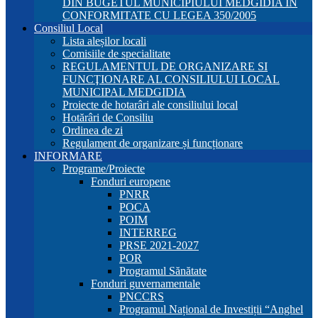
DIN BUGETUL MUNICIPIULUI MEDGIDIA ÎN
CONFORMITATE CU LEGEA 350/2005
Consiliul Local
Lista aleșilor locali
Comisiile de specialitate
REGULAMENTUL DE ORGANIZARE SI
FUNCŢIONARE AL CONSILIULUI LOCAL
MUNICIPAL MEDGIDIA
Proiecte de hotarâri ale consiliului local
Hotărâri de Consiliu
Ordinea de zi
Regulament de organizare și funcționare
INFORMARE
Programe/Proiecte
Fonduri europene
PNRR
POCA
POIM
INTERREG
PRSE 2021-2027
POR
Programul Sănătate
Fonduri guvernamentale
PNCCRS
Programul Național de Investiții “Anghel