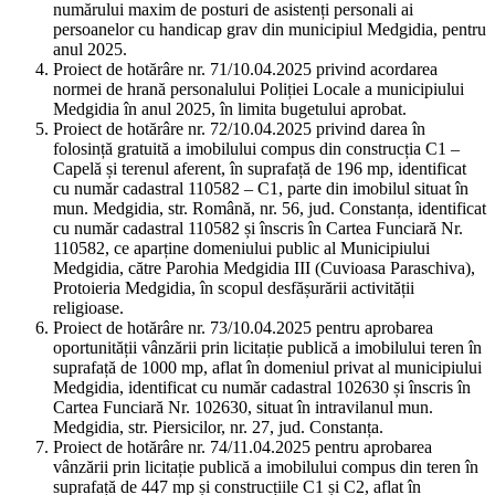
numărului maxim de posturi de asistenți personali ai
persoanelor cu handicap grav din municipiul Medgidia, pentru
anul 2025.
Proiect de hotărâre nr. 71/10.04.2025 privind acordarea
normei de hrană personalului Poliției Locale a municipiului
Medgidia în anul 2025, în limita bugetului aprobat.
Proiect de hotărâre nr. 72/10.04.2025 privind darea în
folosință gratuită a imobilului compus din construcția C1 –
Capelă și terenul aferent, în suprafață de 196 mp, identificat
cu număr cadastral 110582 – C1, parte din imobilul situat în
mun. Medgidia, str. Română, nr. 56, jud. Constanța, identificat
cu număr cadastral 110582 și înscris în Cartea Funciară Nr.
110582, ce aparține domeniului public al Municipiului
Medgidia, către Parohia Medgidia III (Cuvioasa Paraschiva),
Protoieria Medgidia, în scopul desfășurării activității
religioase.
Proiect de hotărâre nr. 73/10.04.2025 pentru aprobarea
oportunității vânzării prin licitație publică a imobilului teren în
suprafață de 1000 mp, aflat în domeniul privat al municipiului
Medgidia, identificat cu număr cadastral 102630 și înscris în
Cartea Funciară Nr. 102630, situat în intravilanul mun.
Medgidia, str. Piersicilor, nr. 27, jud. Constanța.
Proiect de hotărâre nr. 74/11.04.2025 pentru aprobarea
vânzării prin licitație publică a imobilului compus din teren în
suprafață de 447 mp și construcțiile C1 și C2, aflat în