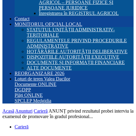
AGRICOL – PERSOANE FIZICE ȘI
PERSOANE JURIDICE
Înregistrarea în REGISTRUL AGRICOL
Contact
MONITORUL OFICIAL LOCAL
STATUTUL UNITĂȚII ADMINISTRATIV-
TERITORIALE
REGULAMENTELE PRIVIND PROCEDURILE
ADMINISTRATIVE
HOTĂRÂRILE AUTORITĂȚII DELIBERATIVE
DISPOZIȚIILE AUTORITĂȚII EXECUTIVE
DOCUMENTE ȘI INFORMAȚII FINANCIARE
ALTE DOCUMENTE
REORGANIZARE 2026
Loturi de teren Valea Dacilor
Documente ONLINE
DGDPP
Plăți ONLINE
SPCLEP Medgidia
Acasă
Anunturi
Carieră
ANUNȚ privind rezultatul probei interviu la
examenul de promovare în gradul profesional...
Carieră