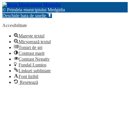
© Primăria municipiului Medgidia
Deschide bara de unelte
Accesibilitate
Marește textul
Micșorează textul
Tonuri de gri
Contrast marit
Contrast Negativ
Fundal Lumios
Linkuri subliniate
Font lizibil
Resetează