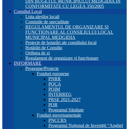
DIN BUGETUL MUNICIPIULUI MEDGIDIA ÎN
CONFORMITATE CU LEGEA 350/2005
Consiliul Local
Lista aleșilor locali
Comisiile de specialitate
REGULAMENTUL DE ORGANIZARE SI
FUNCŢIONARE AL CONSILIULUI LOCAL
MUNICIPAL MEDGIDIA
Proiecte de hotarâri ale consiliului local
Hotărâri de Consiliu
Ordinea de zi
Regulament de organizare și funcționare
INFORMARE
Programe/Proiecte
Fonduri europene
PNRR
POCA
POIM
INTERREG
PRSE 2021-2027
POR
Programul Sănătate
Fonduri guvernamentale
PNCCRS
Programul Național de Investiții “Anghel