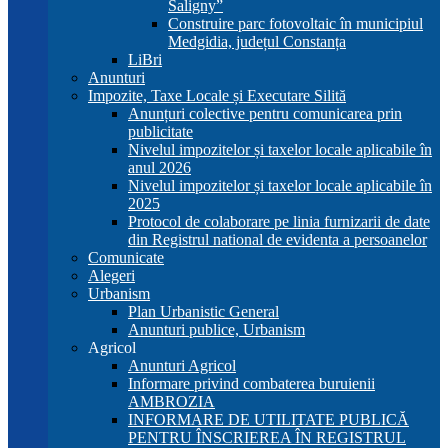
Saligny”
Construire parc fotovoltaic în municipiul
Medgidia, județul Constanța
LiBri
Anunturi
Impozite, Taxe Locale și Executare Silită
Anunțuri colective pentru comunicarea prin
publicitate
Nivelul impozitelor și taxelor locale aplicabile în
anul 2026
Nivelul impozitelor și taxelor locale aplicabile în
2025
Protocol de colaborare pe linia furnizarii de date
din Registrul national de evidenta a persoanelor
Comunicate
Alegeri
Urbanism
Plan Urbanistic General
Anunturi publice, Urbanism
Agricol
Anunturi Agricol
Informare privind combaterea buruienii
AMBROZIA
INFORMARE DE UTILITATE PUBLICĂ
PENTRU ÎNSCRIEREA ÎN REGISTRUL