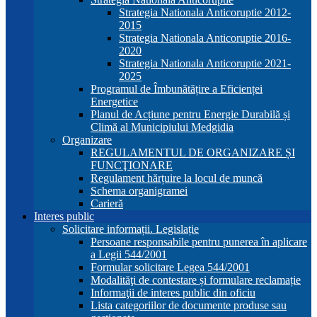
Strategia Nationala Anticoruptie 2012-
2015
Strategia Nationala Anticoruptie 2016-
2020
Strategia Nationala Anticoruptie 2021-
2025
Programul de Îmbunătățire a Eficienței
Energetice
Planul de Acțiune pentru Energie Durabilă și
Climă al Municipiului Medgidia
Organizare
REGULAMENTUL DE ORGANIZARE ȘI
FUNCŢIONARE
Regulament hărțuire la locul de muncă
Schema organigramei
Carieră
Interes public
Solicitare informații. Legislație
Persoane responsabile pentru punerea în aplicare
a Legii 544/2001
Formular solicitare Legea 544/2001
Modalităţi de contestare și formulare reclamație
Informaţii de interes public din oficiu
Lista categoriilor de documente produse sau