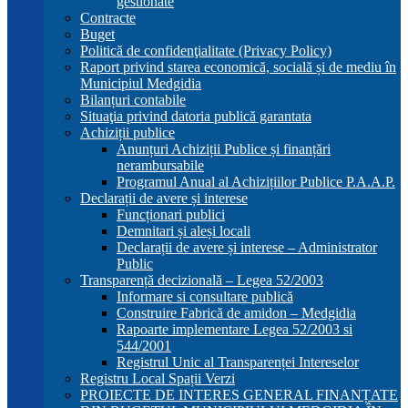
gestionate
Contracte
Buget
Politică de confidenţialitate (Privacy Policy)
Raport privind starea economică, socială și de mediu în
Municipiul Medgidia
Bilanțuri contabile
Situaţia privind datoria publică garantata
Achiziții publice
Anunțuri Achiziții Publice și finanțări
nerambursabile
Programul Anual al Achizițiilor Publice P.A.A.P.
Declarații de avere și interese
Funcționari publici
Demnitari și aleși locali
Declarații de avere și interese – Administrator
Public
Transparență decizională – Legea 52/2003
Informare si consultare publică
Construire Fabrică de amidon – Medgidia
Rapoarte implementare Legea 52/2003 si
544/2001
Registrul Unic al Transparenței Intereselor
Registru Local Spații Verzi
PROIECTE DE INTERES GENERAL FINANȚATE