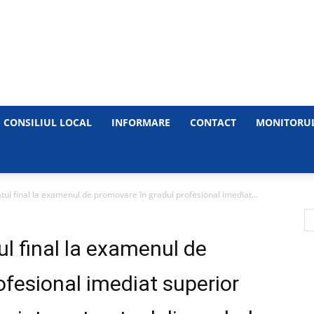
Primăria
CONSILIUL LOCAL
INFORMARE
CONTACT
MONITORUL
ul final la examenul de promovare în gradul profesional imediat...
Municipiului
l final la examenul de
ofesional imediat superior
Medgidia