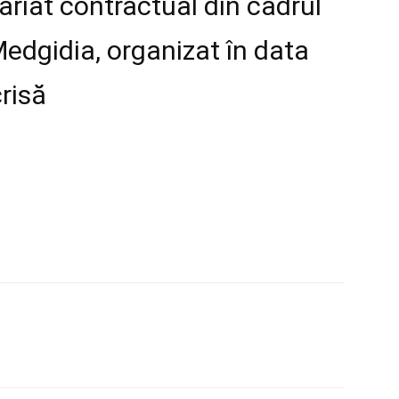
lariat contractual din cadrul
Medgidia, organizat în data
risă