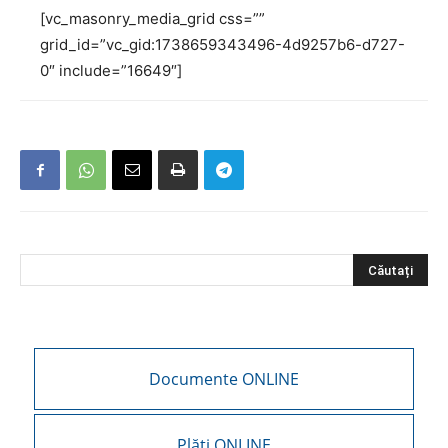
[vc_masonry_media_grid css=””
grid_id=”vc_gid:1738659343496-4d9257b6-d727-
0″ include=”16649″]
Documente ONLINE
Plăți ONLINE