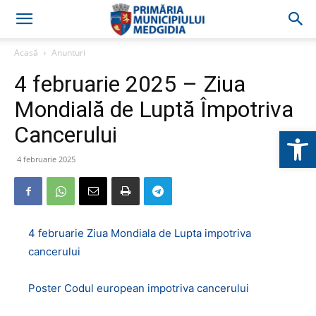
Acasă
Anunturi
4 februarie 2025 – Ziua
Mondială de Luptă Împotriva
Cancerului
Deschide b
4 februarie 2025
4 februarie Ziua Mondiala de Lupta impotriva
cancerului
Poster Codul european impotriva cancerului