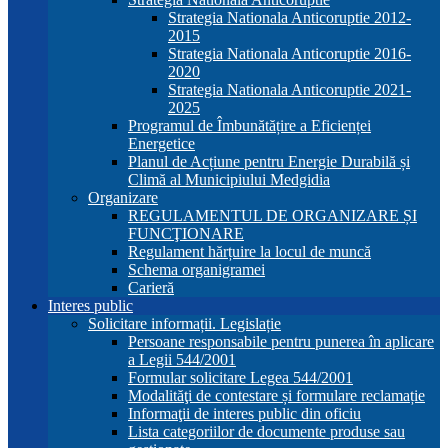
Strategia Nationala Anticoruptie 2012-
2015
Strategia Nationala Anticoruptie 2016-
2020
Strategia Nationala Anticoruptie 2021-
2025
Programul de Îmbunătățire a Eficienței
Energetice
Planul de Acțiune pentru Energie Durabilă și
Climă al Municipiului Medgidia
Organizare
REGULAMENTUL DE ORGANIZARE ȘI
FUNCŢIONARE
Regulament hărțuire la locul de muncă
Schema organigramei
Carieră
Interes public
Solicitare informații. Legislație
Persoane responsabile pentru punerea în aplicare
a Legii 544/2001
Formular solicitare Legea 544/2001
Modalităţi de contestare și formulare reclamație
Informaţii de interes public din oficiu
Lista categoriilor de documente produse sau