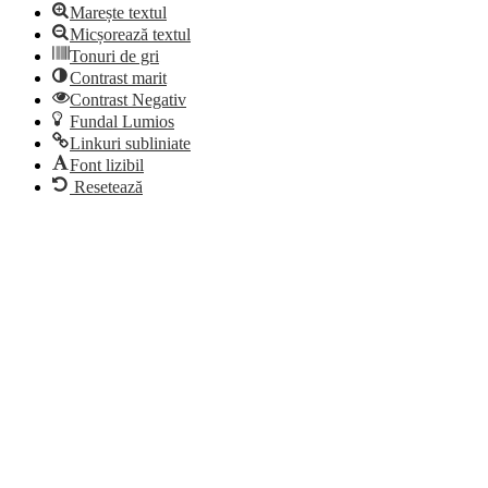
Marește textul
Micșorează textul
Tonuri de gri
Contrast marit
Contrast Negativ
Fundal Lumios
Linkuri subliniate
Font lizibil
Resetează