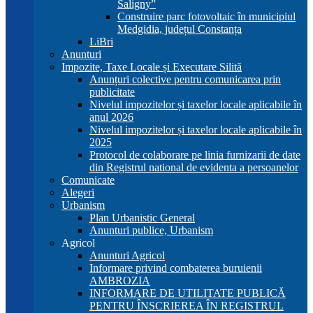
Saligny”
Construire parc fotovoltaic în municipiul
Medgidia, județul Constanța
LiBri
Anunturi
Impozite, Taxe Locale și Executare Silită
Anunțuri colective pentru comunicarea prin
publicitate
Nivelul impozitelor și taxelor locale aplicabile în
anul 2026
Nivelul impozitelor și taxelor locale aplicabile în
2025
Protocol de colaborare pe linia furnizarii de date
din Registrul national de evidenta a persoanelor
Comunicate
Alegeri
Urbanism
Plan Urbanistic General
Anunturi publice, Urbanism
Agricol
Anunturi Agricol
Informare privind combaterea buruienii
AMBROZIA
INFORMARE DE UTILITATE PUBLICĂ
PENTRU ÎNSCRIEREA ÎN REGISTRUL