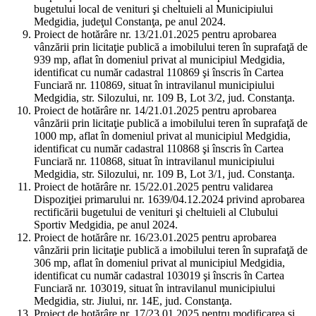
bugetului local de venituri şi cheltuieli al Municipiului
Medgidia, judeţul Constanţa, pe anul 2024.
Proiect de hotărâre nr. 13/21.01.2025 pentru aprobarea
vânzării prin licitaţie publică a imobilului teren în suprafaţă de
939 mp, aflat în domeniul privat al municipiul Medgidia,
identificat cu număr cadastral 110869 şi înscris în Cartea
Funciară nr. 110869, situat în intravilanul municipiului
Medgidia, str. Silozului, nr. 109 B, Lot 3/2, jud. Constanţa.
Proiect de hotărâre nr. 14/21.01.2025 pentru aprobarea
vânzării prin licitaţie publică a imobilului teren în suprafaţă de
1000 mp, aflat în domeniul privat al municipiul Medgidia,
identificat cu număr cadastral 110868 şi înscris în Cartea
Funciară nr. 110868, situat în intravilanul municipiului
Medgidia, str. Silozului, nr. 109 B, Lot 3/1, jud. Constanţa.
Proiect de hotărâre nr. 15/22.01.2025 pentru validarea
Dispoziţiei primarului nr. 1639/04.12.2024 privind aprobarea
rectificării bugetului de venituri şi cheltuieli al Clubului
Sportiv Medgidia, pe anul 2024.
Proiect de hotărâre nr. 16/23.01.2025 pentru aprobarea
vânzării prin licitaţie publică a imobilului teren în suprafaţă de
306 mp, aflat în domeniul privat al municipiul Medgidia,
identificat cu număr cadastral 103019 şi înscris în Cartea
Funciară nr. 103019, situat în intravilanul municipiului
Medgidia, str. Jiului, nr. 14E, jud. Constanţa.
Proiect de hotărâre nr. 17/23.01.2025 pentru modificarea şi