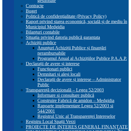
gestionate
Contracte
Buget
Politică de confidenţialitate (Privacy Policy)
Raport privind starea economică, socială și de mediu în
Municipiul Medgidia
Bilanțuri contabile
Situaţia privind datoria publică garantata
Achiziții publice
Anunțuri Achiziții Publice și finanțări
nerambursabile
Programul Anual al Achizițiilor Publice P.A.A.P.
Declarații de avere și interese
Funcționari publici
Demnitari și aleși locali
Declarații de avere și interese – Administrator
Public
Transparență decizională – Legea 52/2003
Informare si consultare publică
Construire Fabrică de amidon – Medgidia
Rapoarte implementare Legea 52/2003 si
544/2001
Registrul Unic al Transparenței Intereselor
Registru Local Spații Verzi
PROIECTE DE INTERES GENERAL FINANȚATE