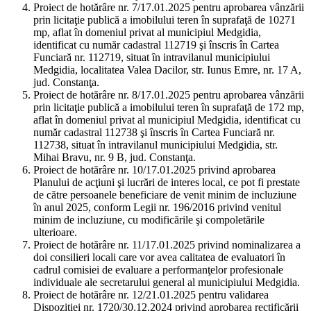
Proiect de hotărâre nr. 7/17.01.2025 pentru aprobarea vânzării
prin licitaţie publică a imobilului teren în suprafaţă de 10271
mp, aflat în domeniul privat al municipiul Medgidia,
identificat cu număr cadastral 112719 şi înscris în Cartea
Funciară nr. 112719, situat în intravilanul municipiului
Medgidia, localitatea Valea Dacilor, str. Iunus Emre, nr. 17 A,
jud. Constanţa.
Proiect de hotărâre nr. 8/17.01.2025 pentru aprobarea vânzării
prin licitaţie publică a imobilului teren în suprafaţă de 172 mp,
aflat în domeniul privat al municipiul Medgidia, identificat cu
număr cadastral 112738 şi înscris în Cartea Funciară nr.
112738, situat în intravilanul municipiului Medgidia, str.
Mihai Bravu, nr. 9 B, jud. Constanţa.
Proiect de hotărâre nr. 10/17.01.2025 privind aprobarea
Planului de acţiuni şi lucrări de interes local, ce pot fi prestate
de către persoanele beneficiare de venit minim de incluziune
în anul 2025, conform Legii nr. 196/2016 privind venitul
minim de incluziune, cu modificările şi compoletările
ulterioare.
Proiect de hotărâre nr. 11/17.01.2025 privind nominalizarea a
doi consilieri locali care vor avea calitatea de evaluatori în
cadrul comisiei de evaluare a performanţelor profesionale
individuale ale secretarului general al municipiului Medgidia.
Proiect de hotărâre nr. 12/21.01.2025 pentru validarea
Dispoziţiei nr. 1720/30.12.2024 privind aprobarea rectificării