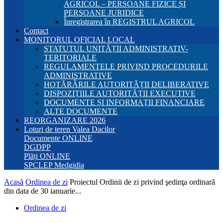
AGRICOL – PERSOANE FIZICE ȘI
PERSOANE JURIDICE
Înregistrarea în REGISTRUL AGRICOL
Contact
MONITORUL OFICIAL LOCAL
STATUTUL UNITĂȚII ADMINISTRATIV-
TERITORIALE
REGULAMENTELE PRIVIND PROCEDURILE
ADMINISTRATIVE
HOTĂRÂRILE AUTORITĂȚII DELIBERATIVE
DISPOZIȚIILE AUTORITĂȚII EXECUTIVE
DOCUMENTE ȘI INFORMAȚII FINANCIARE
ALTE DOCUMENTE
REORGANIZARE 2026
Loturi de teren Valea Dacilor
Documente ONLINE
DGDPP
Plăți ONLINE
SPCLEP Medgidia
Acasă
Ordinea de zi
Proiectul Ordinii de zi privind şedinţa ordinară
din data de 30 ianuarie...
Ordinea de zi