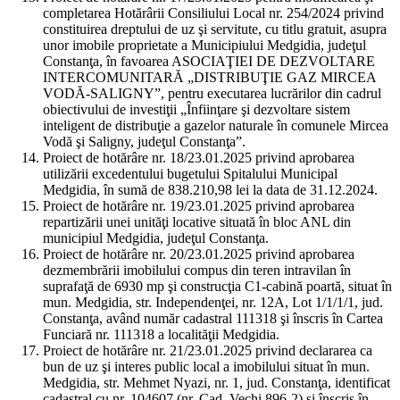
completarea Hotărârii Consiliului Local nr. 254/2024 privind
constituirea dreptului de uz şi servitute, cu titlu gratuit, asupra
unor imobile proprietate a Municipiului Medgidia, judeţul
Constanţa, în favoarea ASOCIAŢIEI DE DEZVOLTARE
INTERCOMUNITARĂ „DISTRIBUŢIE GAZ MIRCEA
VODĂ-SALIGNY”, pentru executarea lucrărilor din cadrul
obiectivului de investiţii „Înfiinţare şi dezvoltare sistem
inteligent de distribuţie a gazelor naturale în comunele Mircea
Vodă şi Saligny, judeţul Constanţa”.
Proiect de hotărâre nr. 18/23.01.2025 privind aprobarea
utilizării excedentului bugetului Spitalului Municipal
Medgidia, în sumă de 838.210,98 lei la data de 31.12.2024.
Proiect de hotărâre nr. 19/23.01.2025 privind aprobarea
repartizării unei unităţi locative situată în bloc ANL din
municipiul Medgidia, judeţul Constanţa.
Proiect de hotărâre nr. 20/23.01.2025 privind aprobarea
dezmembrării imobilului compus din teren intravilan în
suprafaţă de 6930 mp şi construcţia C1-cabină poartă, situat în
mun. Medgidia, str. Independenţei, nr. 12A, Lot 1/1/1/1, jud.
Constanţa, având număr cadastral 111318 şi înscris în Cartea
Funciară nr. 111318 a localităţii Medgidia.
Proiect de hotărâre nr. 21/23.01.2025 privind declararea ca
bun de uz şi interes public local a imobilului situat în mun.
Medgidia, str. Mehmet Nyazi, nr. 1, jud. Constanţa, identificat
cadastral cu nr. 104607 (nr. Cad. Vechi 896-2) şi înscris în