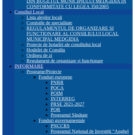
DIN BUGETUL MUNICIPIULUI MEDGIDIA ÎN
CONFORMITATE CU LEGEA 350/2005
Consiliul Local
Lista aleșilor locali
Comisiile de specialitate
REGULAMENTUL DE ORGANIZARE SI
FUNCŢIONARE AL CONSILIULUI LOCAL
MUNICIPAL MEDGIDIA
Proiecte de hotarâri ale consiliului local
Hotărâri de Consiliu
Ordinea de zi
Regulament de organizare și funcționare
INFORMARE
Programe/Proiecte
Fonduri europene
PNRR
POCA
POIM
INTERREG
PRSE 2021-2027
POR
Programul Sănătate
Fonduri guvernamentale
PNCCRS
Programul Național de Investiții “Anghel