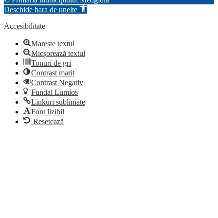
Deschide bara de unelte
Accesibilitate
Marește textul
Micșorează textul
Tonuri de gri
Contrast marit
Contrast Negativ
Fundal Lumios
Linkuri subliniate
Font lizibil
Resetează