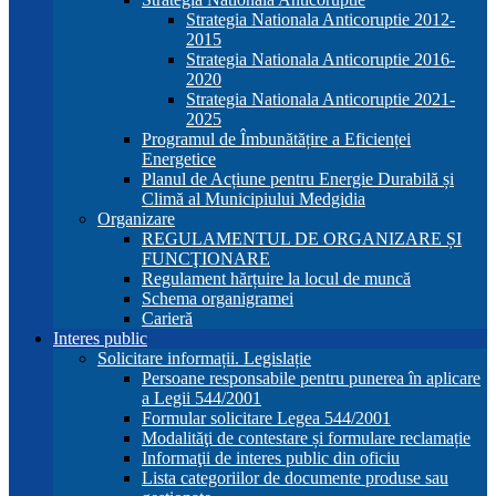
Strategia Nationala Anticoruptie 2012-
2015
Strategia Nationala Anticoruptie 2016-
2020
Strategia Nationala Anticoruptie 2021-
2025
Programul de Îmbunătățire a Eficienței
Energetice
Planul de Acțiune pentru Energie Durabilă și
Climă al Municipiului Medgidia
Organizare
REGULAMENTUL DE ORGANIZARE ȘI
FUNCŢIONARE
Regulament hărțuire la locul de muncă
Schema organigramei
Carieră
Interes public
Solicitare informații. Legislație
Persoane responsabile pentru punerea în aplicare
a Legii 544/2001
Formular solicitare Legea 544/2001
Modalităţi de contestare și formulare reclamație
Informaţii de interes public din oficiu
Lista categoriilor de documente produse sau