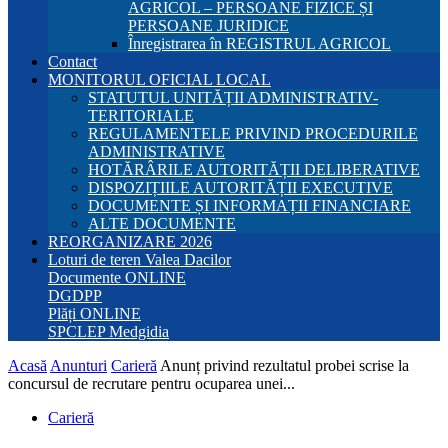
AGRICOL – PERSOANE FIZICE ȘI
PERSOANE JURIDICE
Înregistrarea în REGISTRUL AGRICOL
Contact
MONITORUL OFICIAL LOCAL
STATUTUL UNITĂȚII ADMINISTRATIV-
TERITORIALE
REGULAMENTELE PRIVIND PROCEDURILE
ADMINISTRATIVE
HOTĂRÂRILE AUTORITĂȚII DELIBERATIVE
DISPOZIȚIILE AUTORITĂȚII EXECUTIVE
DOCUMENTE ȘI INFORMAȚII FINANCIARE
ALTE DOCUMENTE
REORGANIZARE 2026
Loturi de teren Valea Dacilor
Documente ONLINE
DGDPP
Plăți ONLINE
SPCLEP Medgidia
Acasă
Anunturi
Carieră
Anunț privind rezultatul probei scrise la
concursul de recrutare pentru ocuparea unei...
Carieră