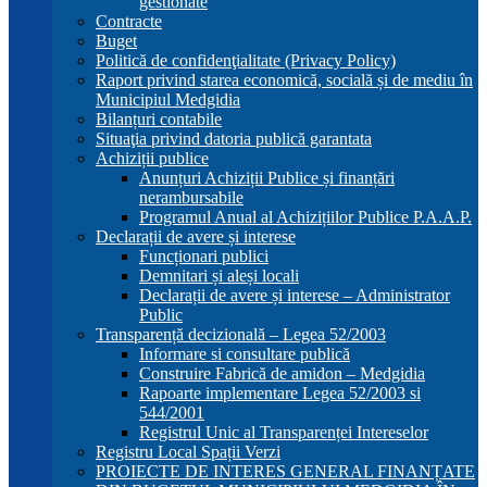
gestionate
Contracte
Buget
Politică de confidenţialitate (Privacy Policy)
Raport privind starea economică, socială și de mediu în
Municipiul Medgidia
Bilanțuri contabile
Situaţia privind datoria publică garantata
Achiziții publice
Anunțuri Achiziții Publice și finanțări
nerambursabile
Programul Anual al Achizițiilor Publice P.A.A.P.
Declarații de avere și interese
Funcționari publici
Demnitari și aleși locali
Declarații de avere și interese – Administrator
Public
Transparență decizională – Legea 52/2003
Informare si consultare publică
Construire Fabrică de amidon – Medgidia
Rapoarte implementare Legea 52/2003 si
544/2001
Registrul Unic al Transparenței Intereselor
Registru Local Spații Verzi
PROIECTE DE INTERES GENERAL FINANȚATE