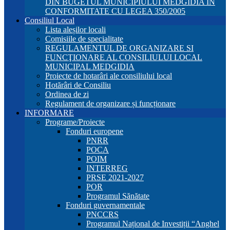
DIN BUGETUL MUNICIPIULUI MEDGIDIA ÎN
CONFORMITATE CU LEGEA 350/2005
Consiliul Local
Lista aleșilor locali
Comisiile de specialitate
REGULAMENTUL DE ORGANIZARE SI
FUNCŢIONARE AL CONSILIULUI LOCAL
MUNICIPAL MEDGIDIA
Proiecte de hotarâri ale consiliului local
Hotărâri de Consiliu
Ordinea de zi
Regulament de organizare și funcționare
INFORMARE
Programe/Proiecte
Fonduri europene
PNRR
POCA
POIM
INTERREG
PRSE 2021-2027
POR
Programul Sănătate
Fonduri guvernamentale
PNCCRS
Programul Național de Investiții “Anghel