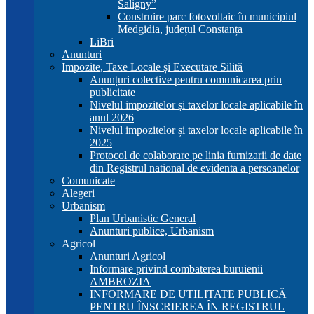
Saligny”
Construire parc fotovoltaic în municipiul
Medgidia, județul Constanța
LiBri
Anunturi
Impozite, Taxe Locale și Executare Silită
Anunțuri colective pentru comunicarea prin
publicitate
Nivelul impozitelor și taxelor locale aplicabile în
anul 2026
Nivelul impozitelor și taxelor locale aplicabile în
2025
Protocol de colaborare pe linia furnizarii de date
din Registrul national de evidenta a persoanelor
Comunicate
Alegeri
Urbanism
Plan Urbanistic General
Anunturi publice, Urbanism
Agricol
Anunturi Agricol
Informare privind combaterea buruienii
AMBROZIA
INFORMARE DE UTILITATE PUBLICĂ
PENTRU ÎNSCRIEREA ÎN REGISTRUL