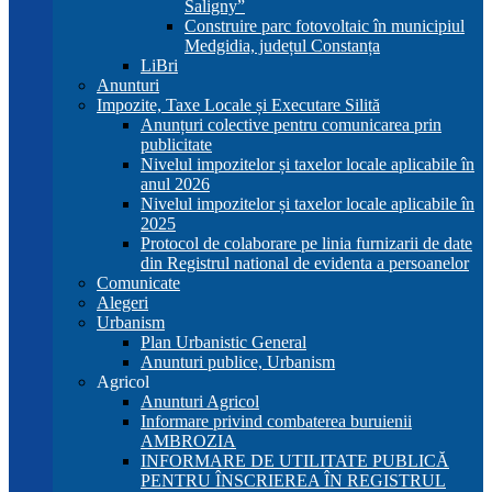
Saligny”
Construire parc fotovoltaic în municipiul
Medgidia, județul Constanța
LiBri
Anunturi
Impozite, Taxe Locale și Executare Silită
Anunțuri colective pentru comunicarea prin
publicitate
Nivelul impozitelor și taxelor locale aplicabile în
anul 2026
Nivelul impozitelor și taxelor locale aplicabile în
2025
Protocol de colaborare pe linia furnizarii de date
din Registrul national de evidenta a persoanelor
Comunicate
Alegeri
Urbanism
Plan Urbanistic General
Anunturi publice, Urbanism
Agricol
Anunturi Agricol
Informare privind combaterea buruienii
AMBROZIA
INFORMARE DE UTILITATE PUBLICĂ
PENTRU ÎNSCRIEREA ÎN REGISTRUL