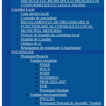
DIN BUGETUL MUNICIPIULUI MEDGIDIA ÎN
CONFORMITATE CU LEGEA 350/2005
Consiliul Local
Lista aleșilor locali
Comisiile de specialitate
REGULAMENTUL DE ORGANIZARE SI
FUNCŢIONARE AL CONSILIULUI LOCAL
MUNICIPAL MEDGIDIA
Proiecte de hotarâri ale consiliului local
Hotărâri de Consiliu
Ordinea de zi
Regulament de organizare și funcționare
INFORMARE
Programe/Proiecte
Fonduri europene
PNRR
POCA
POIM
INTERREG
PRSE 2021-2027
POR
Programul Sănătate
Fonduri guvernamentale
PNCCRS
Programul Național de Investiții “Anghel