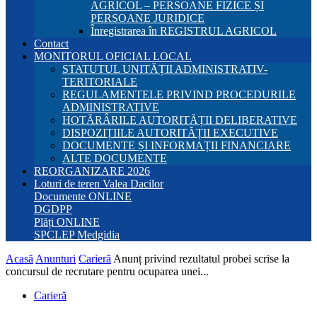
AGRICOL – PERSOANE FIZICE ȘI
PERSOANE JURIDICE
Înregistrarea în REGISTRUL AGRICOL
Contact
MONITORUL OFICIAL LOCAL
STATUTUL UNITĂȚII ADMINISTRATIV-
TERITORIALE
REGULAMENTELE PRIVIND PROCEDURILE
ADMINISTRATIVE
HOTĂRÂRILE AUTORITĂȚII DELIBERATIVE
DISPOZIȚIILE AUTORITĂȚII EXECUTIVE
DOCUMENTE ȘI INFORMAȚII FINANCIARE
ALTE DOCUMENTE
REORGANIZARE 2026
Loturi de teren Valea Dacilor
Documente ONLINE
DGDPP
Plăți ONLINE
SPCLEP Medgidia
Acasă
Anunturi
Carieră
Anunț privind rezultatul probei scrise la
concursul de recrutare pentru ocuparea unei...
Carieră