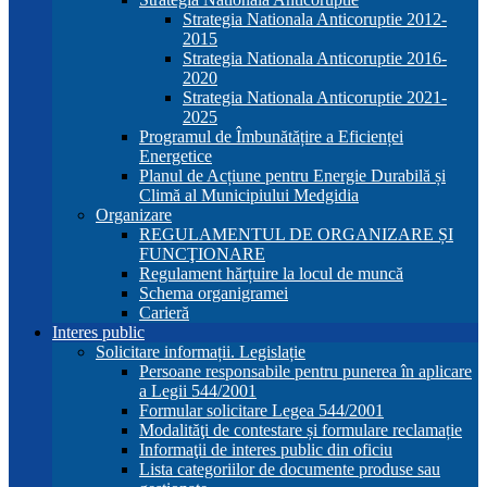
Strategia Nationala Anticoruptie 2012-
2015
Strategia Nationala Anticoruptie 2016-
2020
Strategia Nationala Anticoruptie 2021-
2025
Programul de Îmbunătățire a Eficienței
Energetice
Planul de Acțiune pentru Energie Durabilă și
Climă al Municipiului Medgidia
Organizare
REGULAMENTUL DE ORGANIZARE ȘI
FUNCŢIONARE
Regulament hărțuire la locul de muncă
Schema organigramei
Carieră
Interes public
Solicitare informații. Legislație
Persoane responsabile pentru punerea în aplicare
a Legii 544/2001
Formular solicitare Legea 544/2001
Modalităţi de contestare și formulare reclamație
Informaţii de interes public din oficiu
Lista categoriilor de documente produse sau