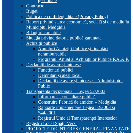
gestionate
Contracte
Buget
Politică de confidenţialitate (Privacy Policy)
Raport privind starea economică, socială și de mediu în
Municipiul Medgidia
Bilanțuri contabile
Situaţia privind datoria publică garantata
Achiziții publice
Anunțuri Achiziții Publice și finanțări
nerambursabile
Programul Anual al Achizițiilor Publice P.A.A.P.
Declarații de avere și interese
Funcționari publici
Demnitari și aleși locali
Declarații de avere și interese – Administrator
Public
Transparență decizională – Legea 52/2003
Informare si consultare publică
Construire Fabrică de amidon – Medgidia
Rapoarte implementare Legea 52/2003 si
544/2001
Registrul Unic al Transparenței Intereselor
Registru Local Spații Verzi
PROIECTE DE INTERES GENERAL FINANȚATE