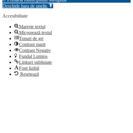
Deschide bara de unelte
Accesibilitate
Marește textul
Micșorează textul
Tonuri de gri
Contrast marit
Contrast Negativ
Fundal Lumios
Linkuri subliniate
Font lizibil
Resetează