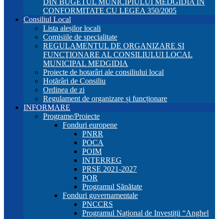
DIN BUGETUL MUNICIPIULUI MEDGIDIA ÎN
CONFORMITATE CU LEGEA 350/2005
Consiliul Local
Lista aleșilor locali
Comisiile de specialitate
REGULAMENTUL DE ORGANIZARE SI
FUNCŢIONARE AL CONSILIULUI LOCAL
MUNICIPAL MEDGIDIA
Proiecte de hotarâri ale consiliului local
Hotărâri de Consiliu
Ordinea de zi
Regulament de organizare și funcționare
INFORMARE
Programe/Proiecte
Fonduri europene
PNRR
POCA
POIM
INTERREG
PRSE 2021-2027
POR
Programul Sănătate
Fonduri guvernamentale
PNCCRS
Programul Național de Investiții “Anghel