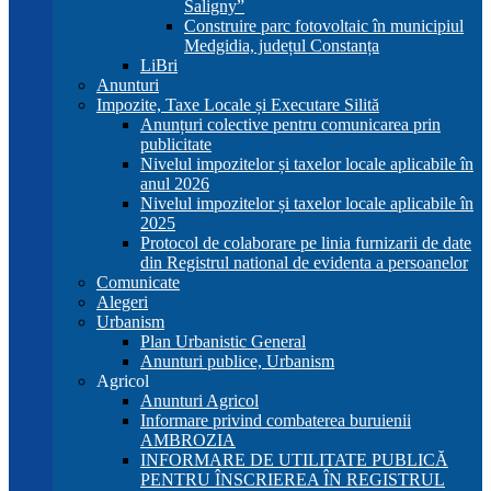
Saligny”
Construire parc fotovoltaic în municipiul
Medgidia, județul Constanța
LiBri
Anunturi
Impozite, Taxe Locale și Executare Silită
Anunțuri colective pentru comunicarea prin
publicitate
Nivelul impozitelor și taxelor locale aplicabile în
anul 2026
Nivelul impozitelor și taxelor locale aplicabile în
2025
Protocol de colaborare pe linia furnizarii de date
din Registrul national de evidenta a persoanelor
Comunicate
Alegeri
Urbanism
Plan Urbanistic General
Anunturi publice, Urbanism
Agricol
Anunturi Agricol
Informare privind combaterea buruienii
AMBROZIA
INFORMARE DE UTILITATE PUBLICĂ
PENTRU ÎNSCRIEREA ÎN REGISTRUL