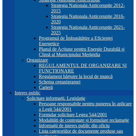
Strategia Nationala Anticoruptie 2012-
2015
Strategia Nationala Anticoruptie 2016-
2020
Strategia Nationala Anticoruptie 2021-
2025
Programul de Îmbunătățire a Eficienței
Energetice
Planul de Acțiune pentru Energie Durabilă și
Climă al Municipiului Medgidia
Organizare
REGULAMENTUL DE ORGANIZARE ȘI
FUNCŢIONARE
Regulament hărțuire la locul de muncă
Schema organigramei
Carieră
Interes public
Solicitare informații. Legislație
Persoane responsabile pentru punerea în aplicare
a Legii 544/2001
Formular solicitare Legea 544/2001
Modalităţi de contestare și formulare reclamație
Informaţii de interes public din oficiu
Lista categoriilor de documente produse sau