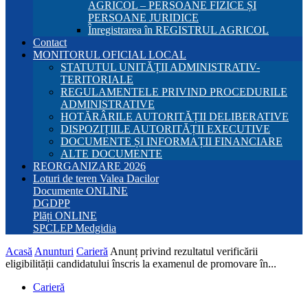
AGRICOL – PERSOANE FIZICE ȘI
PERSOANE JURIDICE
Înregistrarea în REGISTRUL AGRICOL
Contact
MONITORUL OFICIAL LOCAL
STATUTUL UNITĂȚII ADMINISTRATIV-
TERITORIALE
REGULAMENTELE PRIVIND PROCEDURILE
ADMINISTRATIVE
HOTĂRÂRILE AUTORITĂȚII DELIBERATIVE
DISPOZIȚIILE AUTORITĂȚII EXECUTIVE
DOCUMENTE ȘI INFORMAȚII FINANCIARE
ALTE DOCUMENTE
REORGANIZARE 2026
Loturi de teren Valea Dacilor
Documente ONLINE
DGDPP
Plăți ONLINE
SPCLEP Medgidia
Acasă
Anunturi
Carieră
Anunț privind rezultatul verificării
eligibilității candidatului înscris la examenul de promovare în...
Carieră