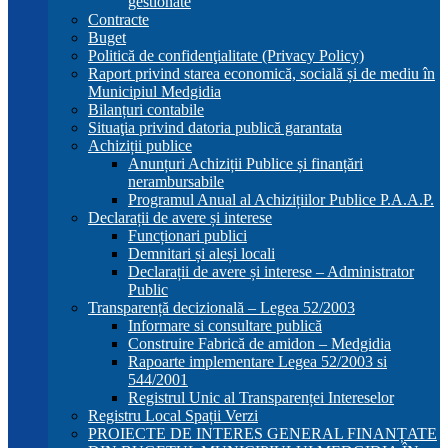
gestionate
Contracte
Buget
Politică de confidenţialitate (Privacy Policy)
Raport privind starea economică, socială și de mediu în
Municipiul Medgidia
Bilanțuri contabile
Situaţia privind datoria publică garantata
Achiziții publice
Anunțuri Achiziții Publice și finanțări
nerambursabile
Programul Anual al Achizițiilor Publice P.A.A.P.
Declarații de avere și interese
Funcționari publici
Demnitari și aleși locali
Declarații de avere și interese – Administrator
Public
Transparență decizională – Legea 52/2003
Informare si consultare publică
Construire Fabrică de amidon – Medgidia
Rapoarte implementare Legea 52/2003 si
544/2001
Registrul Unic al Transparenței Intereselor
Registru Local Spații Verzi
PROIECTE DE INTERES GENERAL FINANȚATE