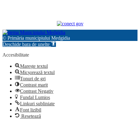
© Primăria municipiului Medgidia
Deschide bara de unelte
Accesibilitate
Marește textul
Micșorează textul
Tonuri de gri
Contrast marit
Contrast Negativ
Fundal Lumios
Linkuri subliniate
Font lizibil
Resetează