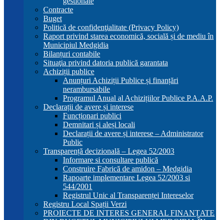
gestionate
Contracte
Buget
Politică de confidenţialitate (Privacy Policy)
Raport privind starea economică, socială și de mediu în
Municipiul Medgidia
Bilanțuri contabile
Situaţia privind datoria publică garantata
Achiziții publice
Anunțuri Achiziții Publice și finanțări
nerambursabile
Programul Anual al Achizițiilor Publice P.A.A.P.
Declarații de avere și interese
Funcționari publici
Demnitari și aleși locali
Declarații de avere și interese – Administrator
Public
Transparență decizională – Legea 52/2003
Informare si consultare publică
Construire Fabrică de amidon – Medgidia
Rapoarte implementare Legea 52/2003 si
544/2001
Registrul Unic al Transparenței Intereselor
Registru Local Spații Verzi
PROIECTE DE INTERES GENERAL FINANȚATE