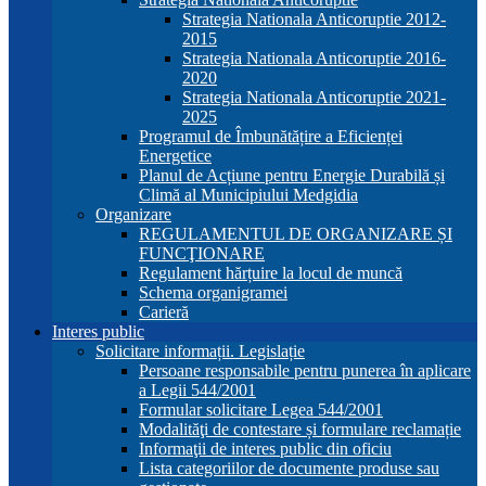
Strategia Nationala Anticoruptie 2012-
2015
Strategia Nationala Anticoruptie 2016-
2020
Strategia Nationala Anticoruptie 2021-
2025
Programul de Îmbunătățire a Eficienței
Energetice
Planul de Acțiune pentru Energie Durabilă și
Climă al Municipiului Medgidia
Organizare
REGULAMENTUL DE ORGANIZARE ȘI
FUNCŢIONARE
Regulament hărțuire la locul de muncă
Schema organigramei
Carieră
Interes public
Solicitare informații. Legislație
Persoane responsabile pentru punerea în aplicare
a Legii 544/2001
Formular solicitare Legea 544/2001
Modalităţi de contestare și formulare reclamație
Informaţii de interes public din oficiu
Lista categoriilor de documente produse sau