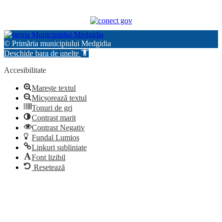
© Primăria municipiului Medgidia
Deschide bara de unelte
Accesibilitate
Marește textul
Micșorează textul
Tonuri de gri
Contrast marit
Contrast Negativ
Fundal Lumios
Linkuri subliniate
Font lizibil
Resetează