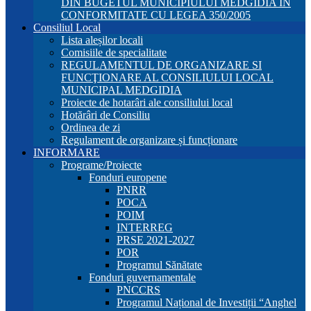
DIN BUGETUL MUNICIPIULUI MEDGIDIA ÎN
CONFORMITATE CU LEGEA 350/2005
Consiliul Local
Lista aleșilor locali
Comisiile de specialitate
REGULAMENTUL DE ORGANIZARE SI
FUNCŢIONARE AL CONSILIULUI LOCAL
MUNICIPAL MEDGIDIA
Proiecte de hotarâri ale consiliului local
Hotărâri de Consiliu
Ordinea de zi
Regulament de organizare și funcționare
INFORMARE
Programe/Proiecte
Fonduri europene
PNRR
POCA
POIM
INTERREG
PRSE 2021-2027
POR
Programul Sănătate
Fonduri guvernamentale
PNCCRS
Programul Național de Investiții “Anghel