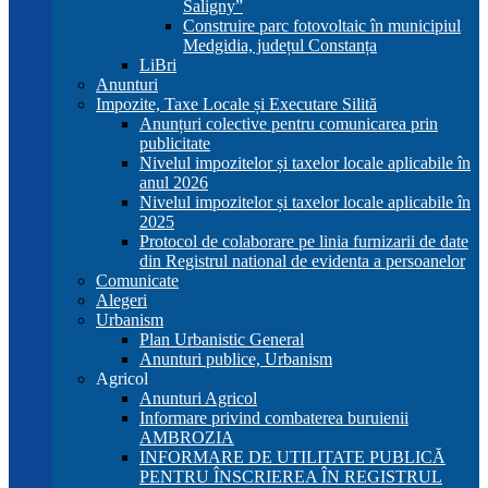
Saligny”
Construire parc fotovoltaic în municipiul
Medgidia, județul Constanța
LiBri
Anunturi
Impozite, Taxe Locale și Executare Silită
Anunțuri colective pentru comunicarea prin
publicitate
Nivelul impozitelor și taxelor locale aplicabile în
anul 2026
Nivelul impozitelor și taxelor locale aplicabile în
2025
Protocol de colaborare pe linia furnizarii de date
din Registrul national de evidenta a persoanelor
Comunicate
Alegeri
Urbanism
Plan Urbanistic General
Anunturi publice, Urbanism
Agricol
Anunturi Agricol
Informare privind combaterea buruienii
AMBROZIA
INFORMARE DE UTILITATE PUBLICĂ
PENTRU ÎNSCRIEREA ÎN REGISTRUL