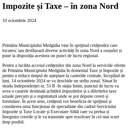
Impozite și Taxe – în zona Nord
10 octombrie 2024
Primăria Municipiului Medgidia vine în sprijinul cetățenilor care
locuiesc sau desfășoară diverse activități în zona Nord a orașului și
pune la dispoziția acestora un punct de lucru regional.
Pentru a facilita accesul cetățenilor din zona Nord la serviciile oferite
de Primăria Municipiului Medgidia în domeniul Taxe și Impozite și
pentru a reduce timpul de așteptare la casieriile centrale, începând de
luni, 14 octombrie 2024 se va deschide un sediu zonal. Situat în
strada Independenței nr. 53 B -în stația Intim, punctul de lucru va
avea o casierie destinată achitării impozitelor și a diferitelor taxe
uzuale precum și o registratură unde se pot depune cereri și
formulare. În acest sens, cetățenii vor beneficia de sprijinul și
consilierea unui funcționar de specialitate din cadrul Serviciului
Impozite și Taxe Locale și Executare Silită care va prelua și
înregistra cererile și le va transmite spre rezolvare în cel mai scurt
timp posibil.