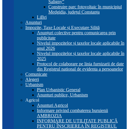
Saligny”
Construire parc fotovoltaic în municipiul
Medgidia, județul Constanța
LiBri
Anunturi
Impozite, Taxe Locale și Executare Silită
Anunțuri colective pentru comunicarea prin
publicitate
Nivelul impozitelor și taxelor locale aplicabile în
anul 2026
Nivelul impozitelor și taxelor locale aplicabile în
2025
Protocol de colaborare pe linia furnizarii de date
din Registrul national de evidenta a persoanelor
Comunicate
Alegeri
Urbanism
Plan Urbanistic General
Anunturi publice, Urbanism
Agricol
Anunturi Agricol
Informare privind combaterea buruienii
AMBROZIA
INFORMARE DE UTILITATE PUBLICĂ
PENTRU ÎNSCRIEREA ÎN REGISTRUL