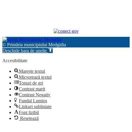
© Primăria municipiului Medgidia
Deschide bara de unelte
Accesibilitate
Marește textul
Micșorează textul
Tonuri de gri
Contrast marit
Contrast Negativ
Fundal Lumios
Linkuri subliniate
Font lizibil
Resetează