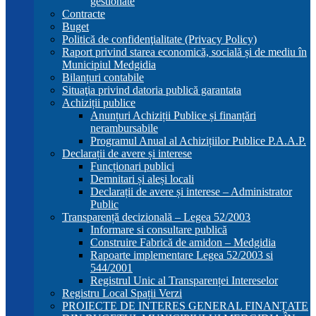
gestionate
Contracte
Buget
Politică de confidenţialitate (Privacy Policy)
Raport privind starea economică, socială și de mediu în
Municipiul Medgidia
Bilanțuri contabile
Situaţia privind datoria publică garantata
Achiziții publice
Anunțuri Achiziții Publice și finanțări
nerambursabile
Programul Anual al Achizițiilor Publice P.A.A.P.
Declarații de avere și interese
Funcționari publici
Demnitari și aleși locali
Declarații de avere și interese – Administrator
Public
Transparență decizională – Legea 52/2003
Informare si consultare publică
Construire Fabrică de amidon – Medgidia
Rapoarte implementare Legea 52/2003 si
544/2001
Registrul Unic al Transparenței Intereselor
Registru Local Spații Verzi
PROIECTE DE INTERES GENERAL FINANȚATE