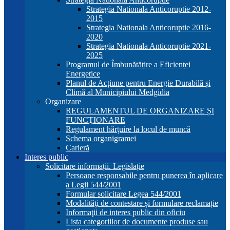
Strategia Nationala Anticoruptie 2012-
2015
Strategia Nationala Anticoruptie 2016-
2020
Strategia Nationala Anticoruptie 2021-
2025
Programul de Îmbunătățire a Eficienței
Energetice
Planul de Acțiune pentru Energie Durabilă și
Climă al Municipiului Medgidia
Organizare
REGULAMENTUL DE ORGANIZARE ȘI
FUNCŢIONARE
Regulament hărțuire la locul de muncă
Schema organigramei
Carieră
Interes public
Solicitare informații. Legislație
Persoane responsabile pentru punerea în aplicare
a Legii 544/2001
Formular solicitare Legea 544/2001
Modalităţi de contestare și formulare reclamație
Informaţii de interes public din oficiu
Lista categoriilor de documente produse sau