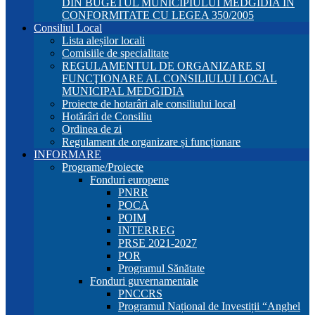
DIN BUGETUL MUNICIPIULUI MEDGIDIA ÎN
CONFORMITATE CU LEGEA 350/2005
Consiliul Local
Lista aleșilor locali
Comisiile de specialitate
REGULAMENTUL DE ORGANIZARE SI
FUNCŢIONARE AL CONSILIULUI LOCAL
MUNICIPAL MEDGIDIA
Proiecte de hotarâri ale consiliului local
Hotărâri de Consiliu
Ordinea de zi
Regulament de organizare și funcționare
INFORMARE
Programe/Proiecte
Fonduri europene
PNRR
POCA
POIM
INTERREG
PRSE 2021-2027
POR
Programul Sănătate
Fonduri guvernamentale
PNCCRS
Programul Național de Investiții “Anghel