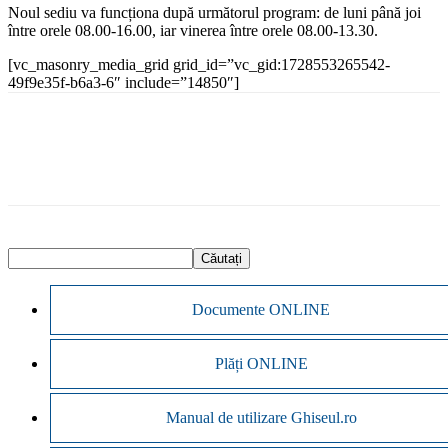
Noul sediu va funcționa după următorul program: de luni până joi
între orele 08.00-16.00, iar vinerea între orele 08.00-13.30.
[vc_masonry_media_grid grid_id=”vc_gid:1728553265542-
49f9e35f-b6a3-6″ include=”14850″]
Documente ONLINE
Plăți ONLINE
Manual de utilizare Ghiseul.ro