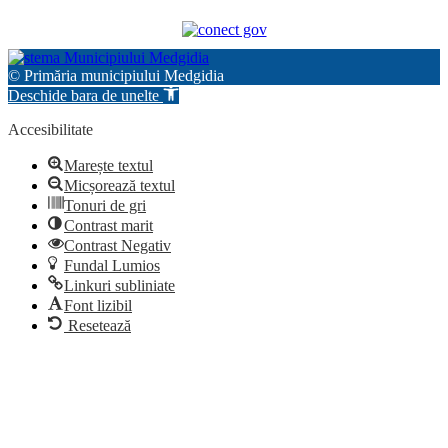
© Primăria municipiului Medgidia
Deschide bara de unelte
Accesibilitate
Marește textul
Micșorează textul
Tonuri de gri
Contrast marit
Contrast Negativ
Fundal Lumios
Linkuri subliniate
Font lizibil
Resetează