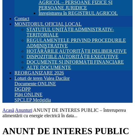
AGRICOL – PERSOANE FIZICE ȘI
PERSOANE JURIDICE
Înregistrarea în REGISTRUL AGRICOL
Contact
MONITORUL OFICIAL LOCAL
STATUTUL UNITĂȚII ADMINISTRATIV-
TERITORIALE
REGULAMENTELE PRIVIND PROCEDURILE
ADMINISTRATIVE
HOTĂRÂRILE AUTORITĂȚII DELIBERATIVE
DISPOZIȚIILE AUTORITĂȚII EXECUTIVE
DOCUMENTE ȘI INFORMAȚII FINANCIARE
ALTE DOCUMENTE
REORGANIZARE 2026
Loturi de teren Valea Dacilor
Documente ONLINE
DGDPP
Plăți ONLINE
SPCLEP Medgidia
Acasă
Anunturi
ANUNȚ DE INTERES PUBLIC – întreruperea
alimentării cu energie electrică în data...
ANUNȚ DE INTERES PUBLIC