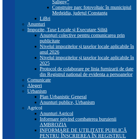
Saligny”
Construire parc fotovoltaic în municipiul
Medgidia, județul Constanța
LiBri
Anunturi
Impozite, Taxe Locale și Executare Silită
Anunțuri colective pentru comunicarea prin
publicitate
Nivelul impozitelor și taxelor locale aplicabile în
anul 2026
Nivelul impozitelor și taxelor locale aplicabile în
2025
Protocol de colaborare pe linia furnizarii de date
din Registrul national de evidenta a persoanelor
Comunicate
Alegeri
Urbanism
Plan Urbanistic General
Anunturi publice, Urbanism
Agricol
Anunturi Agricol
Informare privind combaterea buruienii
AMBROZIA
INFORMARE DE UTILITATE PUBLICĂ
PENTRU ÎNSCRIEREA ÎN REGISTRUL