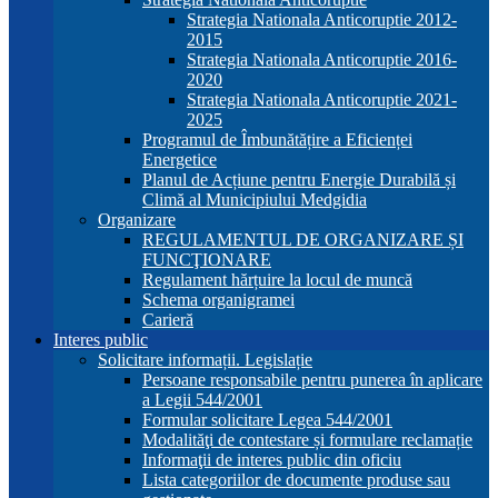
Strategia Nationala Anticoruptie 2012-
2015
Strategia Nationala Anticoruptie 2016-
2020
Strategia Nationala Anticoruptie 2021-
2025
Programul de Îmbunătățire a Eficienței
Energetice
Planul de Acțiune pentru Energie Durabilă și
Climă al Municipiului Medgidia
Organizare
REGULAMENTUL DE ORGANIZARE ȘI
FUNCŢIONARE
Regulament hărțuire la locul de muncă
Schema organigramei
Carieră
Interes public
Solicitare informații. Legislație
Persoane responsabile pentru punerea în aplicare
a Legii 544/2001
Formular solicitare Legea 544/2001
Modalităţi de contestare și formulare reclamație
Informaţii de interes public din oficiu
Lista categoriilor de documente produse sau