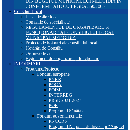
DIN BUGETUL MUNICIPIULUI MEDGIDIA ÎN
CONFORMITATE CU LEGEA 350/2005
Consiliul Local
Lista aleșilor locali
Comisiile de specialitate
REGULAMENTUL DE ORGANIZARE SI
FUNCŢIONARE AL CONSILIULUI LOCAL
MUNICIPAL MEDGIDIA
Proiecte de hotarâri ale consiliului local
Hotărâri de Consiliu
Ordinea de zi
Regulament de organizare și funcționare
INFORMARE
Programe/Proiecte
Fonduri europene
PNRR
POCA
POIM
INTERREG
PRSE 2021-2027
POR
Programul Sănătate
Fonduri guvernamentale
PNCCRS
Programul Național de Investiții “Anghel