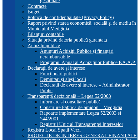
gestionate
Contracte
Buget
Politică de confidenţialitate (Privacy Policy)
Raport privind starea economică, socială și de mediu în
Municipiul Medgidia
Bilanțuri contabile
Situaţia privind datoria publică garantata
Achiziții publice
Anunțuri Achiziții Publice și finanțări
nerambursabile
Programul Anual al Achizițiilor Publice P.A.A.P.
Declarații de avere și interese
Funcționari publici
Demnitari și aleși locali
Declarații de avere și interese – Administrator
Public
Transparență decizională – Legea 52/2003
Informare si consultare publică
Construire Fabrică de amidon – Medgidia
Rapoarte implementare Legea 52/2003 si
544/2001
Registrul Unic al Transparenței Intereselor
Registru Local Spații Verzi
PROIECTE DE INTERES GENERAL FINANȚATE