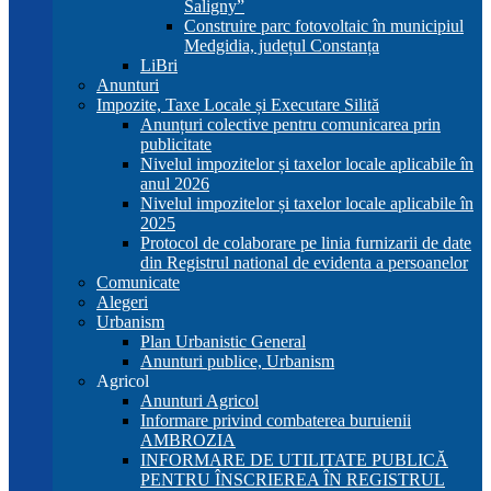
Saligny”
Construire parc fotovoltaic în municipiul
Medgidia, județul Constanța
LiBri
Anunturi
Impozite, Taxe Locale și Executare Silită
Anunțuri colective pentru comunicarea prin
publicitate
Nivelul impozitelor și taxelor locale aplicabile în
anul 2026
Nivelul impozitelor și taxelor locale aplicabile în
2025
Protocol de colaborare pe linia furnizarii de date
din Registrul national de evidenta a persoanelor
Comunicate
Alegeri
Urbanism
Plan Urbanistic General
Anunturi publice, Urbanism
Agricol
Anunturi Agricol
Informare privind combaterea buruienii
AMBROZIA
INFORMARE DE UTILITATE PUBLICĂ
PENTRU ÎNSCRIEREA ÎN REGISTRUL