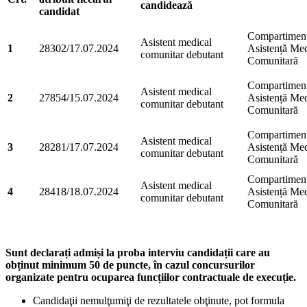
candidează
candidat
Compartimen
Asistent medical
1
28302/17.07.2024
Asistență Med
comunitar debutant
Comunitară
Compartimen
Asistent medical
2
27854/15.07.2024
Asistență Med
comunitar debutant
Comunitară
Compartimen
Asistent medical
3
28281/17.07.2024
Asistență Med
comunitar debutant
Comunitară
Compartimen
Asistent medical
4
28418/18.07.2024
Asistență Med
comunitar debutant
Comunitară
Sunt declarați admiși la proba interviu candidații care au
obținut minimum 50 de puncte, în cazul concursurilor
organizate pentru ocuparea funcțiilor contractuale de execuție.
Candidaţii nemulţumiţi de rezultatele obţinute, pot formula