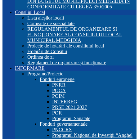
DIN BUGETUL MUNICIPIULUI MEDGIDIA ÎN
CONFORMITATE CU LEGEA 350/2005
Consiliul Local
Lista aleșilor locali
Comisiile de specialitate
REGULAMENTUL DE ORGANIZARE SI
FUNCŢIONARE AL CONSILIULUI LOCAL
MUNICIPAL MEDGIDIA
Proiecte de hotarâri ale consiliului local
Hotărâri de Consiliu
Ordinea de zi
Regulament de organizare și funcționare
INFORMARE
Programe/Proiecte
Fonduri europene
PNRR
POCA
POIM
INTERREG
PRSE 2021-2027
POR
Programul Sănătate
Fonduri guvernamentale
PNCCRS
Programul Național de Investiții “Anghel