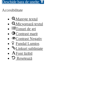
Deschide bara de unelte
Accesibilitate
Marește textul
Micșorează textul
Tonuri de gri
Contrast marit
Contrast Negativ
Fundal Lumios
Linkuri subliniate
Font lizibil
Resetează