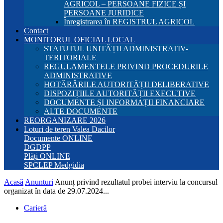
AGRICOL – PERSOANE FIZICE ȘI
PERSOANE JURIDICE
Înregistrarea în REGISTRUL AGRICOL
Contact
MONITORUL OFICIAL LOCAL
STATUTUL UNITĂȚII ADMINISTRATIV-
TERITORIALE
REGULAMENTELE PRIVIND PROCEDURILE
ADMINISTRATIVE
HOTĂRÂRILE AUTORITĂȚII DELIBERATIVE
DISPOZIȚIILE AUTORITĂȚII EXECUTIVE
DOCUMENTE ȘI INFORMAȚII FINANCIARE
ALTE DOCUMENTE
REORGANIZARE 2026
Loturi de teren Valea Dacilor
Documente ONLINE
DGDPP
Plăți ONLINE
SPCLEP Medgidia
Acasă
Anunturi
Anunț privind rezultatul probei interviu la concursul
organizat în data de 29.07.2024...
Carieră