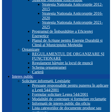
Strategia Nationala Anticoruptie 2012-
2015
Strategia Nationala Anticoruptie 2016-
2020
Strategia Nationala Anticoruptie 2021-
2025
Programul de Îmbunătățire a Eficienței
Energetice
Planul de Acțiune pentru Energie Durabilă și
Climă al Municipiului Medgidia
Organizare
REGULAMENTUL DE ORGANIZARE ȘI
FUNCŢIONARE
Regulament hărțuire la locul de muncă
Schema organigramei
Carieră
Interes public
Solicitare informații. Legislație
Persoane responsabile pentru punerea în aplicare
a Legii 544/2001
Formular solicitare Legea 544/2001
Modalităţi de contestare și formulare reclamație
Informaţii de interes public din oficiu
Lista categoriilor de documente produse sau