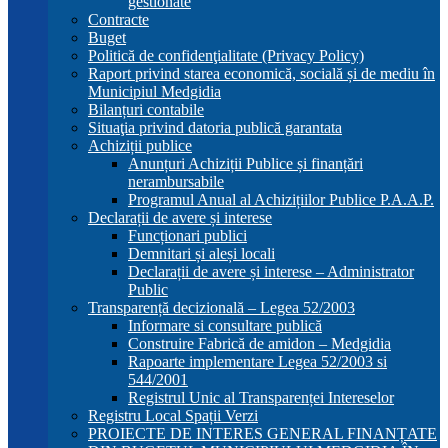
gestionate
Contracte
Buget
Politică de confidenţialitate (Privacy Policy)
Raport privind starea economică, socială și de mediu în
Municipiul Medgidia
Bilanțuri contabile
Situaţia privind datoria publică garantata
Achiziții publice
Anunțuri Achiziții Publice și finanțări
nerambursabile
Programul Anual al Achizițiilor Publice P.A.A.P.
Declarații de avere și interese
Funcționari publici
Demnitari și aleși locali
Declarații de avere și interese – Administrator
Public
Transparență decizională – Legea 52/2003
Informare si consultare publică
Construire Fabrică de amidon – Medgidia
Rapoarte implementare Legea 52/2003 si
544/2001
Registrul Unic al Transparenței Intereselor
Registru Local Spații Verzi
PROIECTE DE INTERES GENERAL FINANȚATE