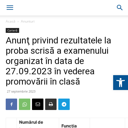
Acasă
Anunturi
Carieră
Anunţ privind rezultatele la
proba scrisă a examenului
organizat în data de
27.09.2023 în vederea
Deschide b
promovării în clasă
27 septembrie 2023
Numărul de
Funcţia