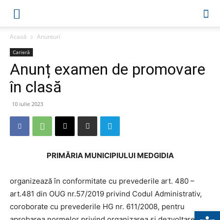
Acasă
Anunturi
Carieră
Anunț examen de promovare
în clasă
10 iulie 2023
PRIMĂRIA MUNICIPIULUI MEDGIDIA
organizează în conformitate cu prevederile art. 480 –
art.481 din OUG nr.57/2019 privind Codul Administrativ,
coroborate cu prevederile HG nr. 611/2008, pentru
Deschide b
aprobarea normelor privind organizarea și dezvoltarea