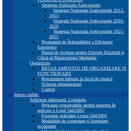
Strategia Nationala Anticoruptie
Strategia Nationala Anticoruptie 2012-
2015
Strategia Nationala Anticoruptie 2016-
2020
Strategia Nationala Anticoruptie 2021-
2025
Programul de Îmbunătățire a Eficienței
Energetice
Planul de Acțiune pentru Energie Durabilă și
Climă al Municipiului Medgidia
Organizare
REGULAMENTUL DE ORGANIZARE ȘI
FUNCŢIONARE
Regulament hărțuire la locul de muncă
Schema organigramei
Carieră
Interes public
Solicitare informații. Legislație
Persoane responsabile pentru punerea în
aplicare a Legii 544/2001
Formular solicitare Legea 544/2001
Modalităţi de contestare și formulare
reclamație