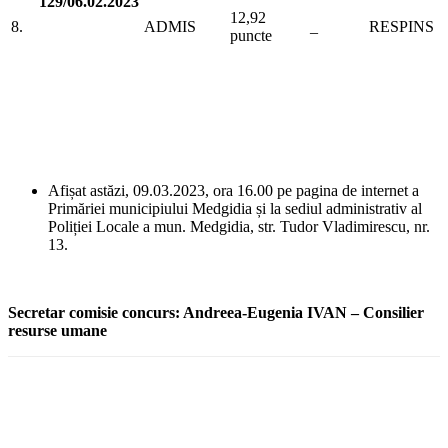
129/06.02.2023
12,92
8.
ADMIS
_
RESPINS
puncte
Afișat astăzi, 09.03.2023, ora 16.00 pe pagina de internet a
Primăriei municipiului Medgidia și la sediul administrativ al
Poliției Locale a mun. Medgidia, str. Tudor Vladimirescu, nr.
13.
Secretar comisie concurs: Andreea-Eugenia IVAN – Consilier
resurse umane