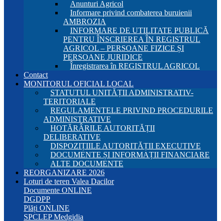
Anunturi Agricol
Informare privind combaterea buruienii
AMBROZIA
INFORMARE DE UTILITATE PUBLICĂ
PENTRU ÎNSCRIEREA ÎN REGISTRUL
AGRICOL – PERSOANE FIZICE ȘI
PERSOANE JURIDICE
Înregistrarea în REGISTRUL AGRICOL
Contact
MONITORUL OFICIAL LOCAL
STATUTUL UNITĂȚII ADMINISTRATIV-
TERITORIALE
REGULAMENTELE PRIVIND PROCEDURILE
ADMINISTRATIVE
HOTĂRÂRILE AUTORITĂȚII
DELIBERATIVE
DISPOZIȚIILE AUTORITĂȚII EXECUTIVE
DOCUMENTE ȘI INFORMAȚII FINANCIARE
ALTE DOCUMENTE
REORGANIZARE 2026
Loturi de teren Valea Dacilor
Documente ONLINE
DGDPP
Plăți ONLINE
SPCLEP Medgidia