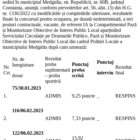
sediul în municipiul Medgidia, str. Republicii, nr. 60B, județul
Constanța, anunță, conform prevederilor art. 56, alin. (3) din H.G.
nr. 1336/2022 cu modificările și completările ulterioare, rezultatele
finale la concursul pentru ocuparea, pe durată nedeterminată, a trei
posturi contractuale, vacante, de referent IA la Compartimentul Pază
și Monitorizare Obiective de Interes Public Local aparținând
Serviciului Circulație pe Drumurile Publice, Pază și Monitorizare
Obiective de Interes Public Local din cadrul Politiei Locale a
municipiului Medgidia după cum urmează:
Rezultat
Nr. de
Punctaj
proba
Punctaj
înregistrare
Nr.
Rezultat
suplimentară
proba
Crt.
interviu
final
dosar
– proba
scrisă
sportivă
75/30.01.2023
1.
ADMIS
9,25 puncte
_
RESPINS
116/06.02.2023
2.
ADMIS
7,33 puncte
_
RESPINS
122/06.02.2023
15,92