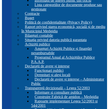
Informaţii de interes public din oficiu
Lista categoriilor de documente produse sau
gestionate
Contracte
Buget
Politică de confidenţialitate (Privacy Policy)
Raport privind starea economică, socială și de mediu
în Municipiul Medgidia
Bilanțuri contabile
Situaţia privind datoria publică garantata
Achiziții publice
Anunțuri Achiziții Publice și finanțări
nerambursabile
Programul Anual al Achizițiilor Publice
P.A.A.P.
Declarații de avere și interese
Funcționari publici
Demnitari și aleși locali
Declarații de avere și interese – Administrator
Public
Transparență decizională – Legea 52/2003
Informare si consultare publică
Construire Fabrică de amidon – Medgidia
Rapoarte implementare Legea 52/2003 si
544/2001