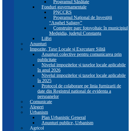
Programul Sănătate
Fonduri guvernamentale
PNCCRS
Programul Național de Investiții
“Anghel Saligny”
Construire parc fotovoltaic în municipiul
Medgidia, județul Constanța
LiBri
Anunturi
Impozite, Taxe Locale și Executare Silită
Anunțuri colective pentru comunicarea prin
publicitate
Nivelul impozitelor și taxelor locale aplicabile
în anul 2026
Nivelul impozitelor și taxelor locale aplicabile
în 2025
Protocol de colaborare pe linia furnizarii de
date din Registrul national de evidenta a
persoanelor
Comunicate
Alegeri
Urbanism
Plan Urbanistic General
Anunturi publice, Urbanism
Agricol