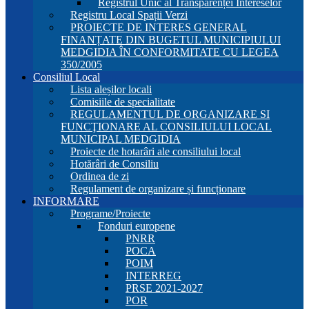
Registrul Unic al Transparenței Intereselor
Registru Local Spații Verzi
PROIECTE DE INTERES GENERAL
FINANȚATE DIN BUGETUL MUNICIPIULUI
MEDGIDIA ÎN CONFORMITATE CU LEGEA
350/2005
Consiliul Local
Lista aleșilor locali
Comisiile de specialitate
REGULAMENTUL DE ORGANIZARE SI
FUNCŢIONARE AL CONSILIULUI LOCAL
MUNICIPAL MEDGIDIA
Proiecte de hotarâri ale consiliului local
Hotărâri de Consiliu
Ordinea de zi
Regulament de organizare și funcționare
INFORMARE
Programe/Proiecte
Fonduri europene
PNRR
POCA
POIM
INTERREG
PRSE 2021-2027
POR