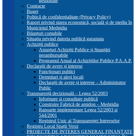
gestionate
Contracte
Buget
Politică de confidenţialitate (Privacy Policy)
Raport privind starea economică, socială și de mediu în
Municipiul Medgidia
Bilanțuri contabile
Situaţia privind datoria publică garantata
Achiziții publice
Anunțuri Achiziții Publice și finanțări
nerambursabile
Programul Anual al Achizițiilor Publice P.A.A.P.
Declarații de avere și interese
Funcționari publici
Demnitari și aleși locali
Declarații de avere și interese – Administrator
Public
Transparență decizională – Legea 52/2003
Informare si consultare publică
Construire Fabrică de amidon – Medgidia
Rapoarte implementare Legea 52/2003 si
544/2001
Registrul Unic al Transparenței Intereselor
Registru Local Spații Verzi
PROIECTE DE INTERES GENERAL FINANȚATE