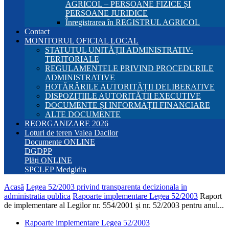
AGRICOL – PERSOANE FIZICE ȘI
PERSOANE JURIDICE
Înregistrarea în REGISTRUL AGRICOL
Contact
MONITORUL OFICIAL LOCAL
STATUTUL UNITĂȚII ADMINISTRATIV-
TERITORIALE
REGULAMENTELE PRIVIND PROCEDURILE
ADMINISTRATIVE
HOTĂRÂRILE AUTORITĂȚII DELIBERATIVE
DISPOZIȚIILE AUTORITĂȚII EXECUTIVE
DOCUMENTE ȘI INFORMAȚII FINANCIARE
ALTE DOCUMENTE
REORGANIZARE 2026
Loturi de teren Valea Dacilor
Documente ONLINE
DGDPP
Plăți ONLINE
SPCLEP Medgidia
Acasă
Legea 52/2003 privind transparenta decizionala in
administratia publica
Rapoarte implementare Legea 52/2003
Raport
de implementare al Legilor nr. 554/2001 și nr. 52/2003 pentru anul...
Rapoarte implementare Legea 52/2003