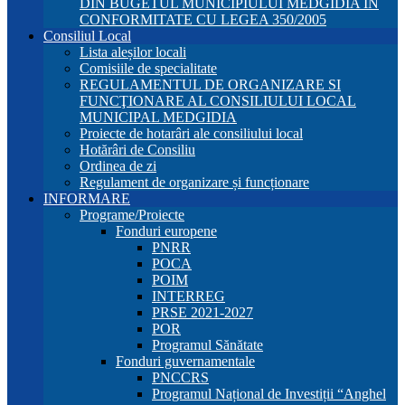
DIN BUGETUL MUNICIPIULUI MEDGIDIA ÎN
CONFORMITATE CU LEGEA 350/2005
Consiliul Local
Lista aleșilor locali
Comisiile de specialitate
REGULAMENTUL DE ORGANIZARE SI
FUNCŢIONARE AL CONSILIULUI LOCAL
MUNICIPAL MEDGIDIA
Proiecte de hotarâri ale consiliului local
Hotărâri de Consiliu
Ordinea de zi
Regulament de organizare și funcționare
INFORMARE
Programe/Proiecte
Fonduri europene
PNRR
POCA
POIM
INTERREG
PRSE 2021-2027
POR
Programul Sănătate
Fonduri guvernamentale
PNCCRS
Programul Național de Investiții “Anghel