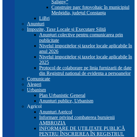
Saligny”
Construire parc fotovoltaic în municipiul
Medgidia, județul Constanța
LiBri
Anunturi
Impozite, Taxe Locale și Executare Silită
Anunțuri colective pentru comunicarea prin
publicitate
Nivelul impozitelor și taxelor locale aplicabile în
anul 2026
Nivelul impozitelor și taxelor locale aplicabile în
2025
Protocol de colaborare pe linia furnizarii de date
din Registrul national de evidenta a persoanelor
Comunicate
Alegeri
Urbanism
Plan Urbanistic General
Anunturi publice, Urbanism
Agricol
Anunturi Agricol
Informare privind combaterea buruienii
AMBROZIA
INFORMARE DE UTILITATE PUBLICĂ
PENTRU ÎNSCRIEREA ÎN REGISTRUL