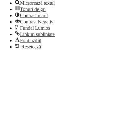
Micșorează textul
Tonuri de gri
Contrast marit
Contrast Negativ
Fundal Lumios
Linkuri subliniate
Font lizibil
Resetează