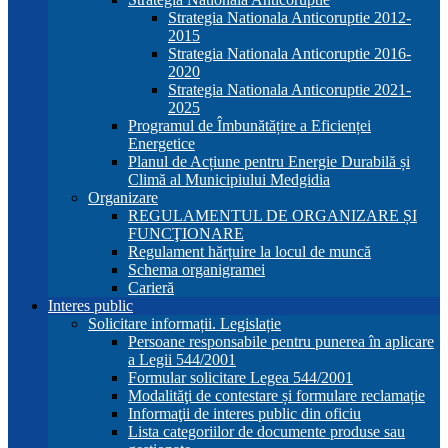
Strategia Nationala Anticoruptie 2012-
2015
Strategia Nationala Anticoruptie 2016-
2020
Strategia Nationala Anticoruptie 2021-
2025
Programul de Îmbunătățire a Eficienței
Energetice
Planul de Acțiune pentru Energie Durabilă și
Climă al Municipiului Medgidia
Organizare
REGULAMENTUL DE ORGANIZARE ȘI
FUNCŢIONARE
Regulament hărțuire la locul de muncă
Schema organigramei
Carieră
Interes public
Solicitare informații. Legislație
Persoane responsabile pentru punerea în aplicare
a Legii 544/2001
Formular solicitare Legea 544/2001
Modalităţi de contestare și formulare reclamație
Informaţii de interes public din oficiu
Lista categoriilor de documente produse sau