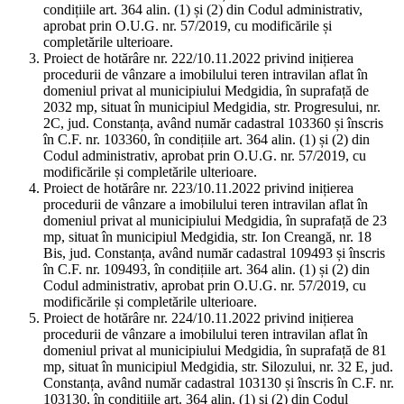
condițiile art. 364 alin. (1) și (2) din Codul administrativ,
aprobat prin O.U.G. nr. 57/2019, cu modificările și
completările ulterioare.
Proiect de hotărâre nr. 222/10.11.2022 privind inițierea
procedurii de vânzare a imobilului teren intravilan aflat în
domeniul privat al municipiului Medgidia, în suprafață de
2032 mp, situat în municipiul Medgidia, str. Progresului, nr.
2C, jud. Constanța, având număr cadastral 103360 și înscris
în C.F. nr. 103360, în condițiile art. 364 alin. (1) și (2) din
Codul administrativ, aprobat prin O.U.G. nr. 57/2019, cu
modificările și completările ulterioare.
Proiect de hotărâre nr. 223/10.11.2022 privind inițierea
procedurii de vânzare a imobilului teren intravilan aflat în
domeniul privat al municipiului Medgidia, în suprafață de 23
mp, situat în municipiul Medgidia, str. Ion Creangă, nr. 18
Bis, jud. Constanța, având număr cadastral 109493 și înscris
în C.F. nr. 109493, în condițiile art. 364 alin. (1) și (2) din
Codul administrativ, aprobat prin O.U.G. nr. 57/2019, cu
modificările și completările ulterioare.
Proiect de hotărâre nr. 224/10.11.2022 privind inițierea
procedurii de vânzare a imobilului teren intravilan aflat în
domeniul privat al municipiului Medgidia, în suprafață de 81
mp, situat în municipiul Medgidia, str. Silozului, nr. 32 E, jud.
Constanța, având număr cadastral 103130 și înscris în C.F. nr.
103130, în condițiile art. 364 alin. (1) și (2) din Codul