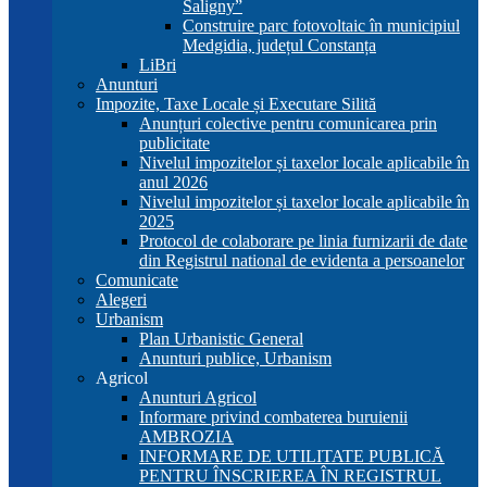
Saligny”
Construire parc fotovoltaic în municipiul
Medgidia, județul Constanța
LiBri
Anunturi
Impozite, Taxe Locale și Executare Silită
Anunțuri colective pentru comunicarea prin
publicitate
Nivelul impozitelor și taxelor locale aplicabile în
anul 2026
Nivelul impozitelor și taxelor locale aplicabile în
2025
Protocol de colaborare pe linia furnizarii de date
din Registrul national de evidenta a persoanelor
Comunicate
Alegeri
Urbanism
Plan Urbanistic General
Anunturi publice, Urbanism
Agricol
Anunturi Agricol
Informare privind combaterea buruienii
AMBROZIA
INFORMARE DE UTILITATE PUBLICĂ
PENTRU ÎNSCRIEREA ÎN REGISTRUL