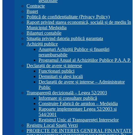
gestionate
Contracte
Buget
Politică de confidenţialitate (Privacy Policy)
Raport privind starea economică, socială și de mediu în
Municipiul Medgidia
Bilanțuri contabile
Situaţia privind datoria publică garantata
Achiziții publice
Anunțuri Achiziții Publice și finanțări
nerambursabile
Programul Anual al Achizițiilor Publice P.A.A.P.
Declarații de avere și interese
Funcționari publici
Demnitari și aleși locali
Declarații de avere și interese – Administrator
Public
Transparență decizională – Legea 52/2003
Informare si consultare publică
Construire Fabrică de amidon – Medgidia
Rapoarte implementare Legea 52/2003 si
544/2001
Registrul Unic al Transparenței Intereselor
Registru Local Spații Verzi
PROIECTE DE INTERES GENERAL FINANȚATE