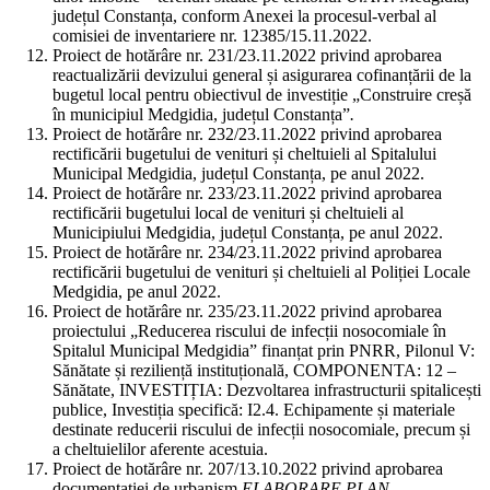
județul Constanța, conform Anexei la procesul-verbal al
comisiei de inventariere nr. 12385/15.11.2022.
Proiect de hotărâre nr. 231/23.11.2022 privind aprobarea
reactualizării devizului general și asigurarea cofinanțării de la
bugetul local pentru obiectivul de investiție „Construire creșă
în municipiul Medgidia, județul Constanța”
.
Proiect de hotărâre nr. 232/23.11.2022 privind aprobarea
rectificării bugetului de venituri și cheltuieli al Spitalului
Municipal Medgidia, județul Constanța, pe anul 2022.
Proiect de hotărâre nr. 233/23.11.2022 privind aprobarea
rectificării bugetului local de venituri și cheltuieli al
Municipiului Medgidia, județul Constanța, pe anul 2022.
Proiect de hotărâre nr. 234/23.11.2022 privind aprobarea
rectificării bugetului de venituri și cheltuieli al Poliției Locale
Medgidia, pe anul 2022.
Proiect de hotărâre nr. 235/23.11.2022 privind aprobarea
proiectului „Reducerea riscului de infecții nosocomiale în
Spitalul Municipal Medgidia” finanțat prin PNRR, Pilonul V:
Sănătate și reziliență instituțională, COMPONENTA: 12 –
Sănătate, INVESTIȚIA: Dezvoltarea infrastructurii spitalicești
publice, Investiția specifică: I2.4. Echipamente și materiale
destinate reducerii riscului de infecții nosocomiale, precum și
a cheltuielilor aferente acestuia.
Proiect de hotărâre nr. 207/13.10.2022 privind aprobarea
documentației de urbanism
ELABORARE PLAN