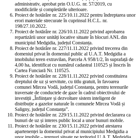
administrativ, aprobat prin O.U.G. nr. 57/2019, cu
modificările și completările ulterioare.
Proiect de hotărâre nr. 225/10.11.2022 pentru îndreptarea unor
erori materiale strecurate în cuprinsul H.C.L. nr.
198/27.10.2022.
Proiect de hotărâre nr. 226/10.11.2022 privind aprobarea
repartizării unor unități locative situate în blocuri ANL din
municipiul Medgidia, județul Constanța.
Proiect de hotărâre nr. 227/11.11.2022 privind trecerea din
domeniul privat în domeniul public al U.A.T. Medgidia a
imobilului teren extravilan, Parcela A 958/1/2, în suprafață de
4,00 ha, identificat cu numărul cadastral 110525 și înscris în
Cartea Funciară Nr. 110525.
Proiect de hotărâre nr. 228/11.11.2022 privind constituirea
dreptului de uz și servitute, cu titlu gratuit, în favoarea
comunei Mircea Vodă, județul Constanța, pentru terenurile
traversate de conductele de gaze în cadrul obiectivului de
investiții „Înființare și dezvoltare sistem inteligent de
distribuție a gazelor naturale în comunele Mircea Vodă și
Saligny, județul Constanța”.
Proiect de hotărâre nr. 229/15.11.2022 privind declararea ca
bunuri de uz și interes public local a unor bunuri mobile.
Proiect de hotărâre nr. 230/15.11.2022 privind atestarea
apartenenței la domeniul privat al municipiului Medgidia a
unor imobile – terenuri situate pe teritoriul U.A.T. Medgidia,