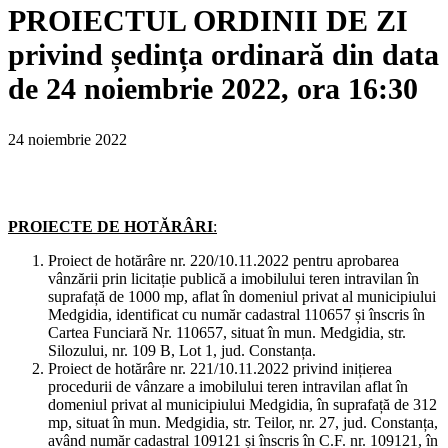
PROIECTUL ORDINII DE ZI
privind ședința ordinară din data
de 24 noiembrie 2022, ora 16:30
24 noiembrie 2022
PROIECTE DE HOTĂRÂRI
:
Proiect de hotărâre nr. 220/10.11.2022 pentru aprobarea
vânzării prin licitație publică a imobilului teren intravilan în
suprafață de 1000 mp, aflat în domeniul privat al municipiului
Medgidia, identificat cu număr cadastral 110657 și înscris în
Cartea Funciară Nr. 110657, situat în mun. Medgidia, str.
Silozului, nr. 109 B, Lot 1, jud. Constanța.
Proiect de hotărâre nr. 221/10.11.2022 privind inițierea
procedurii de vânzare a imobilului teren intravilan aflat în
domeniul privat al municipiului Medgidia, în suprafață de 312
mp, situat în mun. Medgidia, str. Teilor, nr. 27, jud. Constanța,
având număr cadastral 109121 și înscris în C.F. nr. 109121, în