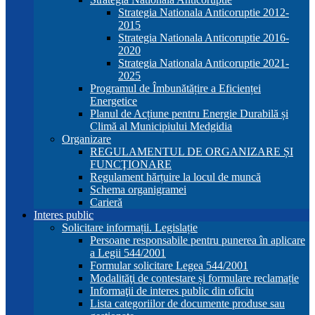
Strategia Nationala Anticoruptie 2012-
2015
Strategia Nationala Anticoruptie 2016-
2020
Strategia Nationala Anticoruptie 2021-
2025
Programul de Îmbunătățire a Eficienței
Energetice
Planul de Acțiune pentru Energie Durabilă și
Climă al Municipiului Medgidia
Organizare
REGULAMENTUL DE ORGANIZARE ȘI
FUNCŢIONARE
Regulament hărțuire la locul de muncă
Schema organigramei
Carieră
Interes public
Solicitare informații. Legislație
Persoane responsabile pentru punerea în aplicare
a Legii 544/2001
Formular solicitare Legea 544/2001
Modalităţi de contestare și formulare reclamație
Informaţii de interes public din oficiu
Lista categoriilor de documente produse sau