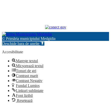
© Primăria municipiului Medgidia
Deschide bara de unelte
Accesibilitate
Marește textul
Micșorează textul
Tonuri de gri
Contrast marit
Contrast Negativ
Fundal Lumios
Linkuri subliniate
Font lizibil
Resetează