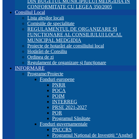
DIN BUGETUL MUNICIPIULUI MEDGIDIA ÎN
CONFORMITATE CU LEGEA 350/2005
Consiliul Local
Lista aleșilor locali
Comisiile de specialitate
REGULAMENTUL DE ORGANIZARE SI
FUNCŢIONARE AL CONSILIULUI LOCAL
MUNICIPAL MEDGIDIA
Proiecte de hotarâri ale consiliului local
Hotărâri de Consiliu
Ordinea de zi
Regulament de organizare și funcționare
INFORMARE
Programe/Proiecte
Fonduri europene
PNRR
POCA
POIM
INTERREG
PRSE 2021-2027
POR
Programul Sănătate
Fonduri guvernamentale
PNCCRS
Programul Național de Investiții “Anghel