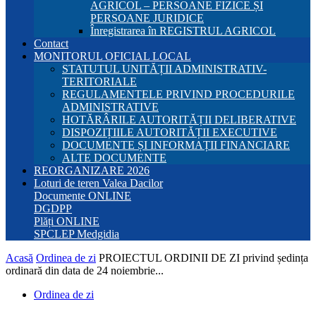
AGRICOL – PERSOANE FIZICE ȘI
PERSOANE JURIDICE
Înregistrarea în REGISTRUL AGRICOL
Contact
MONITORUL OFICIAL LOCAL
STATUTUL UNITĂȚII ADMINISTRATIV-
TERITORIALE
REGULAMENTELE PRIVIND PROCEDURILE
ADMINISTRATIVE
HOTĂRÂRILE AUTORITĂȚII DELIBERATIVE
DISPOZIȚIILE AUTORITĂȚII EXECUTIVE
DOCUMENTE ȘI INFORMAȚII FINANCIARE
ALTE DOCUMENTE
REORGANIZARE 2026
Loturi de teren Valea Dacilor
Documente ONLINE
DGDPP
Plăți ONLINE
SPCLEP Medgidia
Acasă
Ordinea de zi
PROIECTUL ORDINII DE ZI privind ședința
ordinară din data de 24 noiembrie...
Ordinea de zi