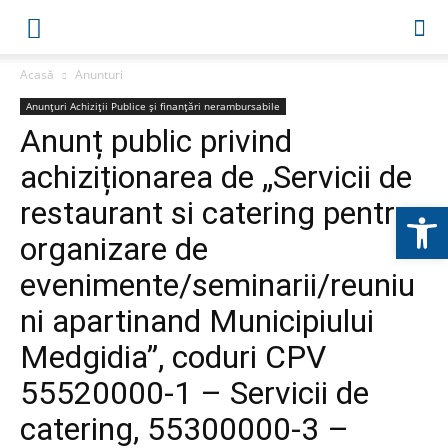
Acasă
Anunturi
Anunțuri Achiziții Publice și finanțări nerambursabile
Anunț public privind
achiziționarea de „Servicii de
restaurant si catering pentru
Deschide b
organizare de
evenimente/seminarii/reuniu
ni apartinand Municipiului
Medgidia”, coduri CPV
55520000-1 – Servicii de
catering, 55300000-3 –