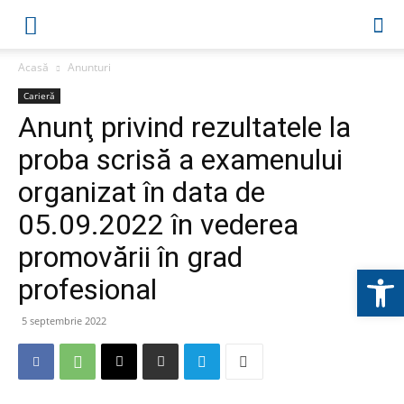
Acasă
Anunturi
Carieră
Anunţ privind rezultatele la
proba scrisă a examenului
organizat în data de
05.09.2022 în vederea
promovării în grad
Deschide b
profesional
5 septembrie 2022