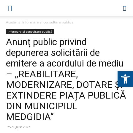
Acasă
Informare si consultare publică
Informare si consultare publică
Anunț public privind
depunerea solicitării de
emitere a acordului de mediu
Deschide b
– „REABILITARE,
MODERNIZARE, DOTARE ȘI
EXTINDERE PIAȚA PUBLICĂ
DIN MUNICIPIUL
MEDGIDIA“
25 august 2022