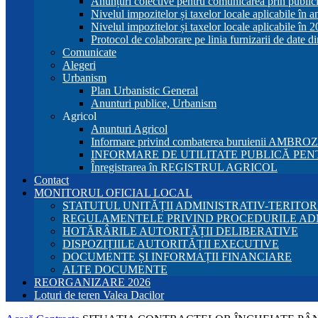
Anunțuri colective pentru comunicarea prin publici
Nivelul impozitelor și taxelor locale aplicabile în 
Nivelul impozitelor și taxelor locale aplicabile în 
Protocol de colaborare pe linia furnizarii de date d
Comunicate
Alegeri
Urbanism
Plan Urbanistic General
Anunturi publice, Urbanism
Agricol
Anunturi Agricol
Informare privind combaterea buruienii AMBRO
INFORMARE DE UTILITATE PUBLICĂ PENT
Înregistrarea în REGISTRUL AGRICOL
Contact
MONITORUL OFICIAL LOCAL
STATUTUL UNITĂȚII ADMINISTRATIV-TERITOR
REGULAMENTELE PRIVIND PROCEDURILE AD
HOTĂRÂRILE AUTORITĂȚII DELIBERATIVE
DISPOZIȚIILE AUTORITĂȚII EXECUTIVE
DOCUMENTE ȘI INFORMAȚII FINANCIARE
ALTE DOCUMENTE
REORGANIZARE 2026
Loturi de teren Valea Dacilor