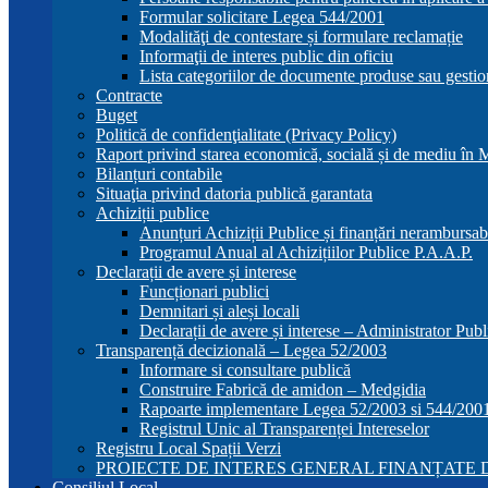
Formular solicitare Legea 544/2001
Modalităţi de contestare și formulare reclamație
Informaţii de interes public din oficiu
Lista categoriilor de documente produse sau gestio
Contracte
Buget
Politică de confidenţialitate (Privacy Policy)
Raport privind starea economică, socială și de mediu în
Bilanțuri contabile
Situaţia privind datoria publică garantata
Achiziții publice
Anunțuri Achiziții Publice și finanțări nerambursab
Programul Anual al Achizițiilor Publice P.A.A.P.
Declarații de avere și interese
Funcționari publici
Demnitari și aleși locali
Declarații de avere și interese – Administrator Publ
Transparență decizională – Legea 52/2003
Informare si consultare publică
Construire Fabrică de amidon – Medgidia
Rapoarte implementare Legea 52/2003 si 544/200
Registrul Unic al Transparenței Intereselor
Registru Local Spații Verzi
PROIECTE DE INTERES GENERAL FINANȚATE D
Consiliul Local