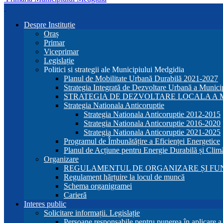
Despre Instituție
Oraș
Primar
Viceprimar
Legislație
Politici si strategii ale Municipiului Medgidia
Planul de Mobilitate Urbană Durabilă 2021-2027
Strategia Integrată de Dezvoltare Urbană a Munic
STRATEGIA DE DEZVOLTARE LOCALA A MU
Strategia Nationala Anticoruptie
Strategia Nationala Anticoruptie 2012-2015
Strategia Nationala Anticoruptie 2016-2020
Strategia Nationala Anticoruptie 2021-2025
Programul de Îmbunătățire a Eficienței Energetice
Planul de Acțiune pentru Energie Durabilă și Clim
Organizare
REGULAMENTUL DE ORGANIZARE ȘI FU
Regulament hărțuire la locul de muncă
Schema organigramei
Carieră
Interes public
Solicitare informații. Legislație
Persoane responsabile pentru punerea în aplicare 