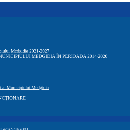
ipiului Medgidia 2021-2027
NICIPIULUI MEDGIDIA ÎN PERIOADA 2014-2020
ă al Municipiului Medgidia
NCŢIONARE
a Legii 544/2001