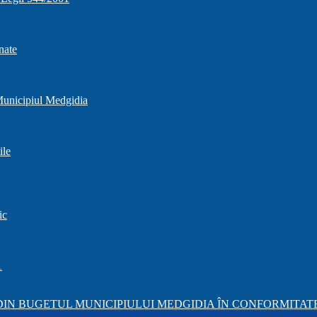
nate
 Municipiul Medgidia
ile
ic
1
IN BUGETUL MUNICIPIULUI MEDGIDIA ÎN CONFORMITATE 