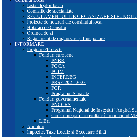
Lista aleșilor locali
Comisiile de specialitate
REGULAMENTUL DE ORGANIZARE SI FUNCŢIO
Proiecte de hotarâri ale consiliului local
Hotărâri de Consiliu
Ordinea de zi
Regulament de organizare și funcționare
INFORMARE
Programe/Proiecte
Fonduri europene
PNRR
POCA
POIM
INTERREG
PRSE 2021-2027
POR
Programul Sănătate
Fonduri guvernamentale
PNCCRS
Programul Național de Investiții “Anghel Sa
Construire parc fotovoltaic în municipiul Me
LiBri
Anunturi
Impozite, Taxe Locale și Executare Silită