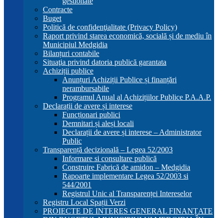
gestionate
Contracte
Buget
Politică de confidenţialitate (Privacy Policy)
Raport privind starea economică, socială și de mediu în
Municipiul Medgidia
Bilanțuri contabile
Situaţia privind datoria publică garantata
Achiziții publice
Anunțuri Achiziții Publice și finanțări
nerambursabile
Programul Anual al Achizițiilor Publice P.A.A.P.
Declarații de avere și interese
Funcționari publici
Demnitari și aleși locali
Declarații de avere și interese – Administrator
Public
Transparență decizională – Legea 52/2003
Informare si consultare publică
Construire Fabrică de amidon – Medgidia
Rapoarte implementare Legea 52/2003 si
544/2001
Registrul Unic al Transparenței Intereselor
Registru Local Spații Verzi
PROIECTE DE INTERES GENERAL FINANȚATE