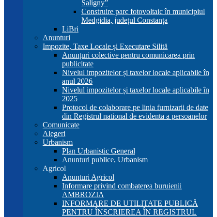
Saligny”
Construire parc fotovoltaic în municipiul
Medgidia, județul Constanța
LiBri
Anunturi
Impozite, Taxe Locale și Executare Silită
Anunțuri colective pentru comunicarea prin
publicitate
Nivelul impozitelor și taxelor locale aplicabile în
anul 2026
Nivelul impozitelor și taxelor locale aplicabile în
2025
Protocol de colaborare pe linia furnizarii de date
din Registrul national de evidenta a persoanelor
Comunicate
Alegeri
Urbanism
Plan Urbanistic General
Anunturi publice, Urbanism
Agricol
Anunturi Agricol
Informare privind combaterea buruienii
AMBROZIA
INFORMARE DE UTILITATE PUBLICĂ
PENTRU ÎNSCRIEREA ÎN REGISTRUL