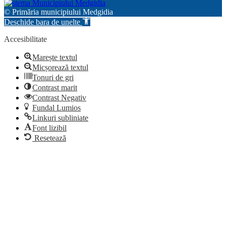
© Primăria municipiului Medgidia
Deschide bara de unelte
Accesibilitate
Marește textul
Micșorează textul
Tonuri de gri
Contrast marit
Contrast Negativ
Fundal Lumios
Linkuri subliniate
Font lizibil
Resetează