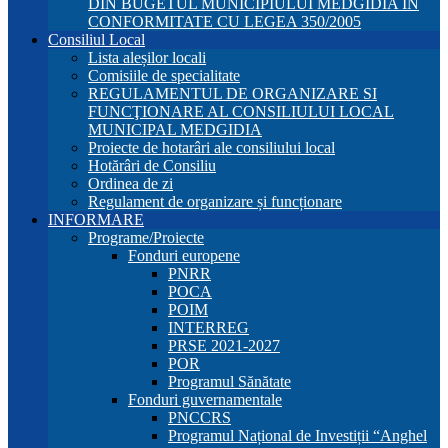
DIN BUGETUL MUNICIPIULUI MEDGIDIA ÎN
CONFORMITATE CU LEGEA 350/2005
Consiliul Local
Lista aleșilor locali
Comisiile de specialitate
REGULAMENTUL DE ORGANIZARE SI
FUNCŢIONARE AL CONSILIULUI LOCAL
MUNICIPAL MEDGIDIA
Proiecte de hotarâri ale consiliului local
Hotărâri de Consiliu
Ordinea de zi
Regulament de organizare și funcționare
INFORMARE
Programe/Proiecte
Fonduri europene
PNRR
POCA
POIM
INTERREG
PRSE 2021-2027
POR
Programul Sănătate
Fonduri guvernamentale
PNCCRS
Programul Național de Investiții “Anghel