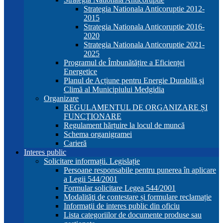
Strategia Nationala Anticoruptie 2012-
2015
Strategia Nationala Anticoruptie 2016-
2020
Strategia Nationala Anticoruptie 2021-
2025
Programul de Îmbunătățire a Eficienței
Energetice
Planul de Acțiune pentru Energie Durabilă și
Climă al Municipiului Medgidia
Organizare
REGULAMENTUL DE ORGANIZARE ȘI
FUNCŢIONARE
Regulament hărțuire la locul de muncă
Schema organigramei
Carieră
Interes public
Solicitare informații. Legislație
Persoane responsabile pentru punerea în aplicare
a Legii 544/2001
Formular solicitare Legea 544/2001
Modalităţi de contestare și formulare reclamație
Informaţii de interes public din oficiu
Lista categoriilor de documente produse sau