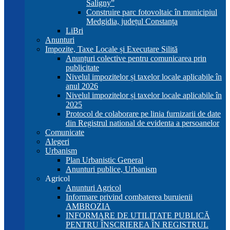
Saligny”
Construire parc fotovoltaic în municipiul
Medgidia, județul Constanța
LiBri
Anunturi
Impozite, Taxe Locale și Executare Silită
Anunțuri colective pentru comunicarea prin
publicitate
Nivelul impozitelor și taxelor locale aplicabile în
anul 2026
Nivelul impozitelor și taxelor locale aplicabile în
2025
Protocol de colaborare pe linia furnizarii de date
din Registrul national de evidenta a persoanelor
Comunicate
Alegeri
Urbanism
Plan Urbanistic General
Anunturi publice, Urbanism
Agricol
Anunturi Agricol
Informare privind combaterea buruienii
AMBROZIA
INFORMARE DE UTILITATE PUBLICĂ
PENTRU ÎNSCRIEREA ÎN REGISTRUL