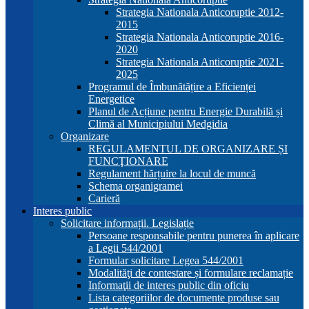
Strategia Nationala Anticoruptie 2012-
2015
Strategia Nationala Anticoruptie 2016-
2020
Strategia Nationala Anticoruptie 2021-
2025
Programul de Îmbunătățire a Eficienței
Energetice
Planul de Acțiune pentru Energie Durabilă și
Climă al Municipiului Medgidia
Organizare
REGULAMENTUL DE ORGANIZARE ȘI
FUNCŢIONARE
Regulament hărțuire la locul de muncă
Schema organigramei
Carieră
Interes public
Solicitare informații. Legislație
Persoane responsabile pentru punerea în aplicare
a Legii 544/2001
Formular solicitare Legea 544/2001
Modalităţi de contestare și formulare reclamație
Informaţii de interes public din oficiu
Lista categoriilor de documente produse sau