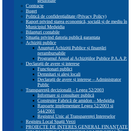
gestionate
Contracte
Buget
Politică de confidenţialitate (Privacy Policy)
Raport privind starea economică, socială și de mediu în
Municipiul Medgidia
Bilanțuri contabile
Situaţia privind datoria publică garantata
Achiziții publice
Anunțuri Achiziții Publice și finanțări
nerambursabile
Programul Anual al Achizițiilor Publice P.A.A.P.
Declarații de avere și interese
Funcționari publici
Demnitari și aleși locali
Declarații de avere și interese – Administrator
Public
Transparență decizională – Legea 52/2003
Informare si consultare publică
Construire Fabrică de amidon – Medgidia
Rapoarte implementare Legea 52/2003 si
544/2001
Registrul Unic al Transparenței Intereselor
Registru Local Spații Verzi
PROIECTE DE INTERES GENERAL FINANȚATE