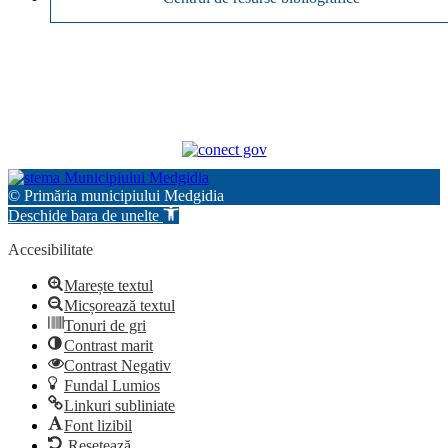
© Primăria municipiului Medgidia
Deschide bara de unelte
Accesibilitate
Marește textul
Micșorează textul
Tonuri de gri
Contrast marit
Contrast Negativ
Fundal Lumios
Linkuri subliniate
Font lizibil
Resetează