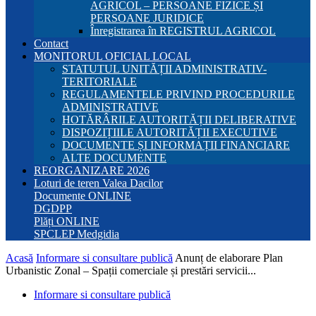
AGRICOL – PERSOANE FIZICE ȘI
PERSOANE JURIDICE
Înregistrarea în REGISTRUL AGRICOL
Contact
MONITORUL OFICIAL LOCAL
STATUTUL UNITĂȚII ADMINISTRATIV-
TERITORIALE
REGULAMENTELE PRIVIND PROCEDURILE
ADMINISTRATIVE
HOTĂRÂRILE AUTORITĂȚII DELIBERATIVE
DISPOZIȚIILE AUTORITĂȚII EXECUTIVE
DOCUMENTE ȘI INFORMAȚII FINANCIARE
ALTE DOCUMENTE
REORGANIZARE 2026
Loturi de teren Valea Dacilor
Documente ONLINE
DGDPP
Plăți ONLINE
SPCLEP Medgidia
Acasă
Informare si consultare publică
Anunț de elaborare Plan
Urbanistic Zonal – Spații comerciale și prestări servicii...
Informare si consultare publică