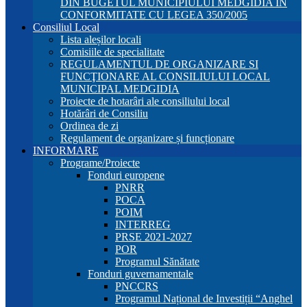
DIN BUGETUL MUNICIPIULUI MEDGIDIA ÎN
CONFORMITATE CU LEGEA 350/2005
Consiliul Local
Lista aleșilor locali
Comisiile de specialitate
REGULAMENTUL DE ORGANIZARE SI
FUNCŢIONARE AL CONSILIULUI LOCAL
MUNICIPAL MEDGIDIA
Proiecte de hotarâri ale consiliului local
Hotărâri de Consiliu
Ordinea de zi
Regulament de organizare și funcționare
INFORMARE
Programe/Proiecte
Fonduri europene
PNRR
POCA
POIM
INTERREG
PRSE 2021-2027
POR
Programul Sănătate
Fonduri guvernamentale
PNCCRS
Programul Național de Investiții “Anghel