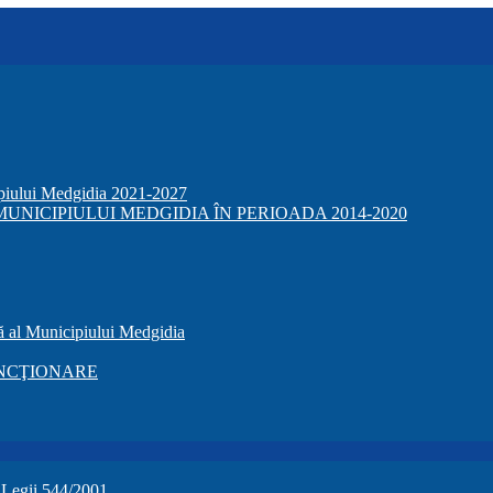
ipiului Medgidia 2021-2027
NICIPIULUI MEDGIDIA ÎN PERIOADA 2014-2020
ă al Municipiului Medgidia
NCŢIONARE
a Legii 544/2001