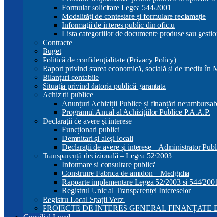
Formular solicitare Legea 544/2001
Modalităţi de contestare și formulare reclamație
Informaţii de interes public din oficiu
Lista categoriilor de documente produse sau gestio
Contracte
Buget
Politică de confidenţialitate (Privacy Policy)
Raport privind starea economică, socială și de mediu în
Bilanțuri contabile
Situaţia privind datoria publică garantata
Achiziții publice
Anunțuri Achiziții Publice și finanțări nerambursab
Programul Anual al Achizițiilor Publice P.A.A.P.
Declarații de avere și interese
Funcționari publici
Demnitari și aleși locali
Declarații de avere și interese – Administrator Publ
Transparență decizională – Legea 52/2003
Informare si consultare publică
Construire Fabrică de amidon – Medgidia
Rapoarte implementare Legea 52/2003 si 544/200
Registrul Unic al Transparenței Intereselor
Registru Local Spații Verzi
PROIECTE DE INTERES GENERAL FINANȚATE D
Consiliul Local