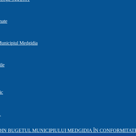
nate
 Municipiul Medgidia
ile
ic
1
IN BUGETUL MUNICIPIULUI MEDGIDIA ÎN CONFORMITATE 