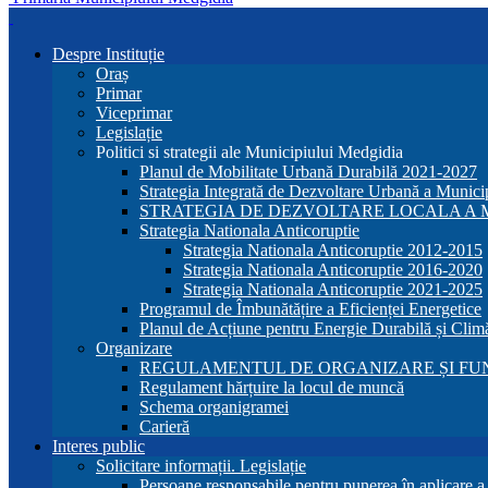
Despre Instituție
Oraș
Primar
Viceprimar
Legislație
Politici si strategii ale Municipiului Medgidia
Planul de Mobilitate Urbană Durabilă 2021-2027
Strategia Integrată de Dezvoltare Urbană a Munic
STRATEGIA DE DEZVOLTARE LOCALA A MU
Strategia Nationala Anticoruptie
Strategia Nationala Anticoruptie 2012-2015
Strategia Nationala Anticoruptie 2016-2020
Strategia Nationala Anticoruptie 2021-2025
Programul de Îmbunătățire a Eficienței Energetice
Planul de Acțiune pentru Energie Durabilă și Clim
Organizare
REGULAMENTUL DE ORGANIZARE ȘI FU
Regulament hărțuire la locul de muncă
Schema organigramei
Carieră
Interes public
Solicitare informații. Legislație
Persoane responsabile pentru punerea în aplicare 