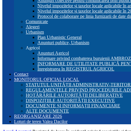
Anunțuri colective pentru comunicarea prin publici
Nivelul impozitelor și taxelor locale aplicabile în 
Nivelul impozitelor și taxelor locale aplicabile în 
Protocol de colaborare pe linia furnizarii de date d
Comunicate
Alegeri
Urbanism
Plan Urbanistic General
Anunturi publice, Urbanism
Agricol
Anunturi Agricol
Informare privind combaterea buruienii AMBRO
INFORMARE DE UTILITATE PUBLICĂ PENT
Înregistrarea în REGISTRUL AGRICOL
Contact
MONITORUL OFICIAL LOCAL
STATUTUL UNITĂȚII ADMINISTRATIV-TERITOR
REGULAMENTELE PRIVIND PROCEDURILE AD
HOTĂRÂRILE AUTORITĂȚII DELIBERATIVE
DISPOZIȚIILE AUTORITĂȚII EXECUTIVE
DOCUMENTE ȘI INFORMAȚII FINANCIARE
ALTE DOCUMENTE
REORGANIZARE 2026
Loturi de teren Valea Dacilor