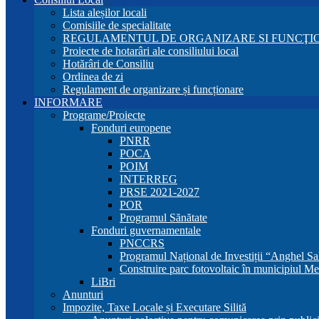
Lista aleșilor locali
Comisiile de specialitate
REGULAMENTUL DE ORGANIZARE SI FUNCŢIO
Proiecte de hotarâri ale consiliului local
Hotărâri de Consiliu
Ordinea de zi
Regulament de organizare și funcționare
INFORMARE
Programe/Proiecte
Fonduri europene
PNRR
POCA
POIM
INTERREG
PRSE 2021-2027
POR
Programul Sănătate
Fonduri guvernamentale
PNCCRS
Programul Național de Investiții “Anghel Sa
Construire parc fotovoltaic în municipiul Me
LiBri
Anunturi
Impozite, Taxe Locale și Executare Silită