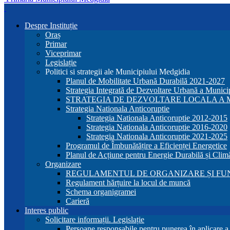
Despre Instituție
Oraș
Primar
Viceprimar
Legislație
Politici si strategii ale Municipiului Medgidia
Planul de Mobilitate Urbană Durabilă 2021-2027
Strategia Integrată de Dezvoltare Urbană a Munic
STRATEGIA DE DEZVOLTARE LOCALA A MU
Strategia Nationala Anticoruptie
Strategia Nationala Anticoruptie 2012-2015
Strategia Nationala Anticoruptie 2016-2020
Strategia Nationala Anticoruptie 2021-2025
Programul de Îmbunătățire a Eficienței Energetice
Planul de Acțiune pentru Energie Durabilă și Clim
Organizare
REGULAMENTUL DE ORGANIZARE ȘI FU
Regulament hărțuire la locul de muncă
Schema organigramei
Carieră
Interes public
Solicitare informații. Legislație
Persoane responsabile pentru punerea în aplicare 