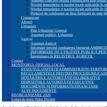
Anunțuri colective pentru comunicarea prin publici
Nivelul impozitelor și taxelor locale aplicabile în 
Nivelul impozitelor și taxelor locale aplicabile în 
Protocol de colaborare pe linia furnizarii de date d
Comunicate
Alegeri
Urbanism
Plan Urbanistic General
Anunturi publice, Urbanism
Agricol
Anunturi Agricol
Informare privind combaterea buruienii AMBRO
INFORMARE DE UTILITATE PUBLICĂ PENT
Înregistrarea în REGISTRUL AGRICOL
Contact
MONITORUL OFICIAL LOCAL
STATUTUL UNITĂȚII ADMINISTRATIV-TERITOR
REGULAMENTELE PRIVIND PROCEDURILE AD
HOTĂRÂRILE AUTORITĂȚII DELIBERATIVE
DISPOZIȚIILE AUTORITĂȚII EXECUTIVE
DOCUMENTE ȘI INFORMAȚII FINANCIARE
ALTE DOCUMENTE
REORGANIZARE 2026
Loturi de teren Valea Dacilor