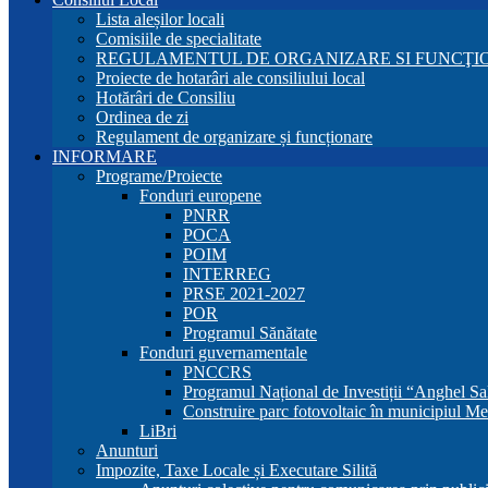
Lista aleșilor locali
Comisiile de specialitate
REGULAMENTUL DE ORGANIZARE SI FUNCŢIO
Proiecte de hotarâri ale consiliului local
Hotărâri de Consiliu
Ordinea de zi
Regulament de organizare și funcționare
INFORMARE
Programe/Proiecte
Fonduri europene
PNRR
POCA
POIM
INTERREG
PRSE 2021-2027
POR
Programul Sănătate
Fonduri guvernamentale
PNCCRS
Programul Național de Investiții “Anghel Sa
Construire parc fotovoltaic în municipiul Me
LiBri
Anunturi
Impozite, Taxe Locale și Executare Silită