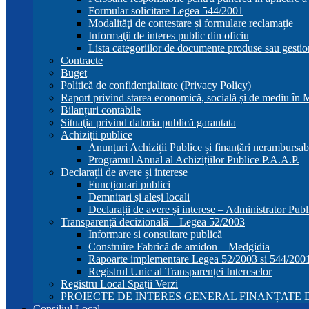
Formular solicitare Legea 544/2001
Modalităţi de contestare și formulare reclamație
Informaţii de interes public din oficiu
Lista categoriilor de documente produse sau gestio
Contracte
Buget
Politică de confidenţialitate (Privacy Policy)
Raport privind starea economică, socială și de mediu în
Bilanțuri contabile
Situaţia privind datoria publică garantata
Achiziții publice
Anunțuri Achiziții Publice și finanțări nerambursab
Programul Anual al Achizițiilor Publice P.A.A.P.
Declarații de avere și interese
Funcționari publici
Demnitari și aleși locali
Declarații de avere și interese – Administrator Publ
Transparență decizională – Legea 52/2003
Informare si consultare publică
Construire Fabrică de amidon – Medgidia
Rapoarte implementare Legea 52/2003 si 544/200
Registrul Unic al Transparenței Intereselor
Registru Local Spații Verzi
PROIECTE DE INTERES GENERAL FINANȚATE D
Consiliul Local