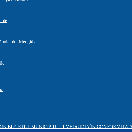
nate
 Municipiul Medgidia
ile
ic
1
IN BUGETUL MUNICIPIULUI MEDGIDIA ÎN CONFORMITATE 