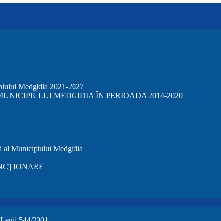
ipiului Medgidia 2021-2027
NICIPIULUI MEDGIDIA ÎN PERIOADA 2014-2020
ă al Municipiului Medgidia
NCŢIONARE
a Legii 544/2001