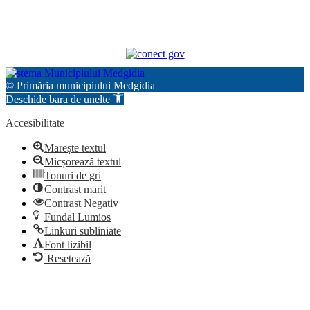
© Primăria municipiului Medgidia
Deschide bara de unelte
Accesibilitate
Marește textul
Micșorează textul
Tonuri de gri
Contrast marit
Contrast Negativ
Fundal Lumios
Linkuri subliniate
Font lizibil
Resetează