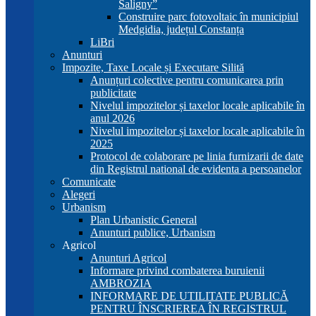
Saligny”
Construire parc fotovoltaic în municipiul
Medgidia, județul Constanța
LiBri
Anunturi
Impozite, Taxe Locale și Executare Silită
Anunțuri colective pentru comunicarea prin
publicitate
Nivelul impozitelor și taxelor locale aplicabile în
anul 2026
Nivelul impozitelor și taxelor locale aplicabile în
2025
Protocol de colaborare pe linia furnizarii de date
din Registrul national de evidenta a persoanelor
Comunicate
Alegeri
Urbanism
Plan Urbanistic General
Anunturi publice, Urbanism
Agricol
Anunturi Agricol
Informare privind combaterea buruienii
AMBROZIA
INFORMARE DE UTILITATE PUBLICĂ
PENTRU ÎNSCRIEREA ÎN REGISTRUL