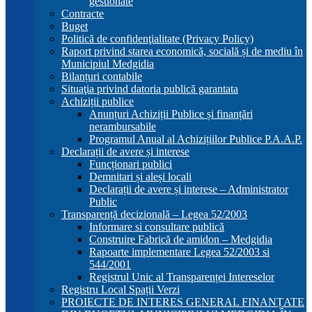
gestionate
Contracte
Buget
Politică de confidenţialitate (Privacy Policy)
Raport privind starea economică, socială și de mediu în
Municipiul Medgidia
Bilanțuri contabile
Situaţia privind datoria publică garantata
Achiziții publice
Anunțuri Achiziții Publice și finanțări
nerambursabile
Programul Anual al Achizițiilor Publice P.A.A.P.
Declarații de avere și interese
Funcționari publici
Demnitari și aleși locali
Declarații de avere și interese – Administrator
Public
Transparență decizională – Legea 52/2003
Informare si consultare publică
Construire Fabrică de amidon – Medgidia
Rapoarte implementare Legea 52/2003 si
544/2001
Registrul Unic al Transparenței Intereselor
Registru Local Spații Verzi
PROIECTE DE INTERES GENERAL FINANȚATE