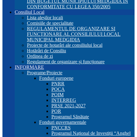
DIN BUGETUL MUNICIPIULUI MEDGIDIA ÎN
CONFORMITATE CU LEGEA 350/2005
Consiliul Local
Lista aleșilor locali
Comisiile de specialitate
REGULAMENTUL DE ORGANIZARE SI
FUNCŢIONARE AL CONSILIULUI LOCAL
MUNICIPAL MEDGIDIA
Proiecte de hotarâri ale consiliului local
Hotărâri de Consiliu
Ordinea de zi
Regulament de organizare și funcționare
INFORMARE
Programe/Proiecte
Fonduri europene
PNRR
POCA
POIM
INTERREG
PRSE 2021-2027
POR
Programul Sănătate
Fonduri guvernamentale
PNCCRS
Programul Național de Investiții “Anghel