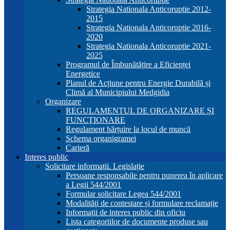
Strategia Nationala Anticoruptie 2012-
2015
Strategia Nationala Anticoruptie 2016-
2020
Strategia Nationala Anticoruptie 2021-
2025
Programul de Îmbunătățire a Eficienței
Energetice
Planul de Acțiune pentru Energie Durabilă și
Climă al Municipiului Medgidia
Organizare
REGULAMENTUL DE ORGANIZARE ȘI
FUNCŢIONARE
Regulament hărțuire la locul de muncă
Schema organigramei
Carieră
Interes public
Solicitare informații. Legislație
Persoane responsabile pentru punerea în aplicare
a Legii 544/2001
Formular solicitare Legea 544/2001
Modalităţi de contestare și formulare reclamație
Informaţii de interes public din oficiu
Lista categoriilor de documente produse sau