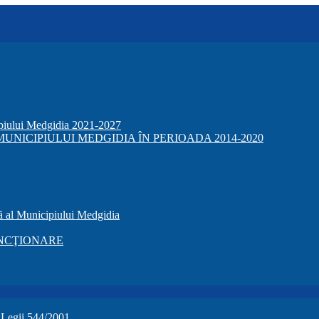
ipiului Medgidia 2021-2027
NICIPIULUI MEDGIDIA ÎN PERIOADA 2014-2020
ă al Municipiului Medgidia
NCŢIONARE
a Legii 544/2001