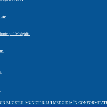
nate
 Municipiul Medgidia
ile
ic
1
IN BUGETUL MUNICIPIULUI MEDGIDIA ÎN CONFORMITATE 