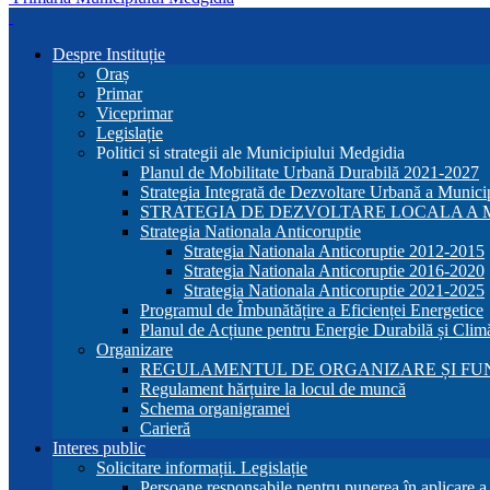
Despre Instituție
Oraș
Primar
Viceprimar
Legislație
Politici si strategii ale Municipiului Medgidia
Planul de Mobilitate Urbană Durabilă 2021-2027
Strategia Integrată de Dezvoltare Urbană a Munic
STRATEGIA DE DEZVOLTARE LOCALA A MU
Strategia Nationala Anticoruptie
Strategia Nationala Anticoruptie 2012-2015
Strategia Nationala Anticoruptie 2016-2020
Strategia Nationala Anticoruptie 2021-2025
Programul de Îmbunătățire a Eficienței Energetice
Planul de Acțiune pentru Energie Durabilă și Clim
Organizare
REGULAMENTUL DE ORGANIZARE ȘI FU
Regulament hărțuire la locul de muncă
Schema organigramei
Carieră
Interes public
Solicitare informații. Legislație
Persoane responsabile pentru punerea în aplicare 