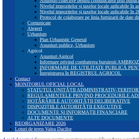
Anunțuri colective pentru comunicarea prin publici
Nivelul impozitelor și taxelor locale aplicabile în 
Nivelul impozitelor și taxelor locale aplicabile în 
Protocol de colaborare pe linia furnizarii de date d
Comunicate
Alegeri
Urbanism
Plan Urbanistic General
Anunturi publice, Urbanism
Agricol
Anunturi Agricol
Informare privind combaterea buruienii AMBRO
INFORMARE DE UTILITATE PUBLICĂ PENT
Înregistrarea în REGISTRUL AGRICOL
Contact
MONITORUL OFICIAL LOCAL
STATUTUL UNITĂȚII ADMINISTRATIV-TERITOR
REGULAMENTELE PRIVIND PROCEDURILE AD
HOTĂRÂRILE AUTORITĂȚII DELIBERATIVE
DISPOZIȚIILE AUTORITĂȚII EXECUTIVE
DOCUMENTE ȘI INFORMAȚII FINANCIARE
ALTE DOCUMENTE
REORGANIZARE 2026
Loturi de teren Valea Dacilor