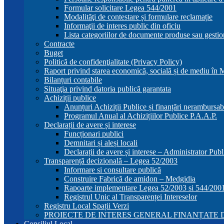
Formular solicitare Legea 544/2001
Modalităţi de contestare și formulare reclamație
Informaţii de interes public din oficiu
Lista categoriilor de documente produse sau gestio
Contracte
Buget
Politică de confidenţialitate (Privacy Policy)
Raport privind starea economică, socială și de mediu în
Bilanțuri contabile
Situaţia privind datoria publică garantata
Achiziții publice
Anunțuri Achiziții Publice și finanțări nerambursab
Programul Anual al Achizițiilor Publice P.A.A.P.
Declarații de avere și interese
Funcționari publici
Demnitari și aleși locali
Declarații de avere și interese – Administrator Publ
Transparență decizională – Legea 52/2003
Informare si consultare publică
Construire Fabrică de amidon – Medgidia
Rapoarte implementare Legea 52/2003 si 544/200
Registrul Unic al Transparenței Intereselor
Registru Local Spații Verzi
PROIECTE DE INTERES GENERAL FINANȚATE D
Consiliul Local