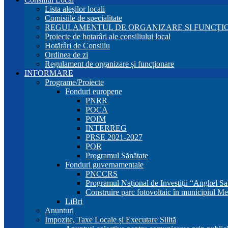
Lista aleșilor locali
Comisiile de specialitate
REGULAMENTUL DE ORGANIZARE SI FUNCŢIO
Proiecte de hotarâri ale consiliului local
Hotărâri de Consiliu
Ordinea de zi
Regulament de organizare și funcționare
INFORMARE
Programe/Proiecte
Fonduri europene
PNRR
POCA
POIM
INTERREG
PRSE 2021-2027
POR
Programul Sănătate
Fonduri guvernamentale
PNCCRS
Programul Național de Investiții “Anghel Sa
Construire parc fotovoltaic în municipiul Me
LiBri
Anunturi
Impozite, Taxe Locale și Executare Silită