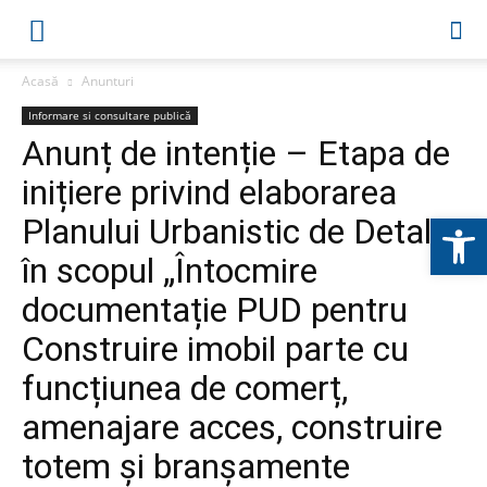
Acasă
Anunturi
Informare si consultare publică
Anunț de intenție – Etapa de
inițiere privind elaborarea
Deschide b
Planului Urbanistic de Detaliu
în scopul „Întocmire
documentație PUD pentru
Construire imobil parte cu
funcțiunea de comerț,
amenajare acces, construire
totem și branșamente