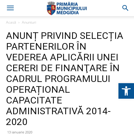
Acasă
Anunturi
ANUNȚ PRIVIND SELECȚIA
PARTENERILOR ÎN
VEDEREA APLICĂRII UNEI
CERERI DE FINANŢARE ÎN
CADRUL PROGRAMULUI
Deschide b
OPERAȚIONAL
CAPACITATE
ADMINISTRATIVĂ 2014-
2020
13 ianuarie 2020