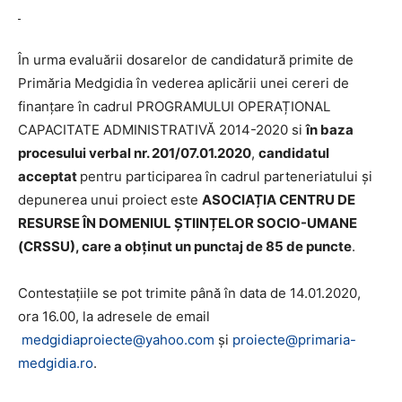
În urma evaluării dosarelor de candidatură primite de
Primăria Medgidia în vederea aplicării unei cereri de
finanțare în cadrul PROGRAMULUI OPERAȚIONAL
CAPACITATE ADMINISTRATIVĂ 2014-2020 si
în baza
procesului verbal nr. 201/07.01.2020
,
c
andidatul
acceptat
pentru participarea în cadrul parteneriatului și
depunerea unui proiect este
ASOCIAȚIA CENTRU DE
RESURSE ÎN DOMENIUL ȘTIINȚELOR SOCIO-UMANE
(CRSSU), care a obținut un punctaj de 85 de puncte
.
Contestațiile se pot trimite până în data de 14.01.2020,
ora 16.00, la adresele de email
medgidiaproiecte@yahoo.com
și
proiecte@primaria-
medgidia.ro
.