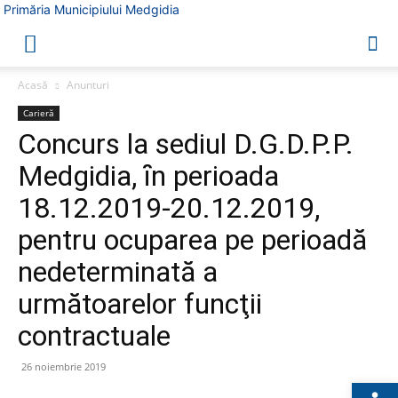
Primăria Municipiului Medgidia
Acasă
Anunturi
Carieră
Concurs la sediul D.G.D.P.P.
Medgidia, ȋn perioada
18.12.2019-20.12.2019,
pentru ocuparea pe perioadă
nedeterminată a
următoarelor funcţii
contractuale
26 noiembrie 2019
Deschide b