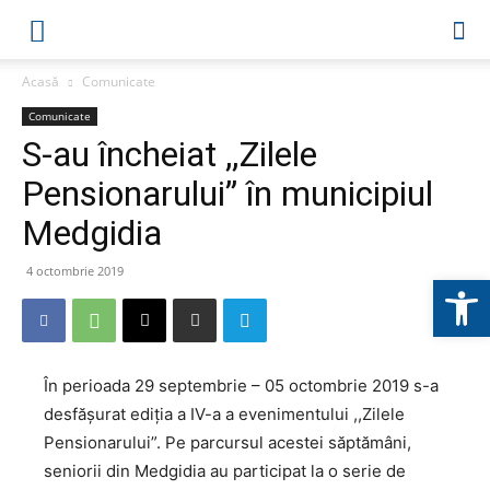
Acasă
Comunicate
Comunicate
S-au încheiat ,,Zilele
Pensionarului” în municipiul
Medgidia
4 octombrie 2019
Deschide b
În perioada 29 septembrie – 05 octombrie 2019 s-a
desfășurat ediția a IV-a a evenimentului ,,Zilele
Pensionarului”. Pe parcursul acestei săptămâni,
seniorii din Medgidia au participat la o serie de