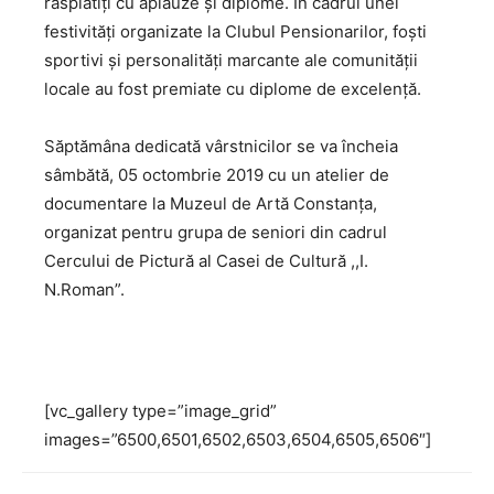
răsplătiți cu aplauze și diplome. În cadrul unei
festivități organizate la Clubul Pensionarilor, foști
sportivi și personalități marcante ale comunității
locale au fost premiate cu diplome de excelență.
Săptămâna dedicată vârstnicilor se va încheia
sâmbătă, 05 octombrie 2019 cu un atelier de
documentare la Muzeul de Artă Constanța,
organizat pentru grupa de seniori din cadrul
Cercului de Pictură al Casei de Cultură ,,I.
N.Roman”.
[vc_gallery type=”image_grid”
images=”6500,6501,6502,6503,6504,6505,6506″]