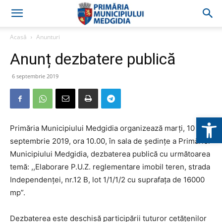
Acasă
Anunturi
Anunț dezbatere publică
6 septembrie 2019
Deschide b
Primăria Municipiului Medgidia organizează marți, 10
septembrie 2019, ora 10.00, în sala de şedinţe a Primăriei
Municipiului Medgidia, dezbaterea publică cu următoarea
temă: ,,Elaborare P.U.Z. reglementare imobil teren, strada
Independenței, nr.12 B, lot 1/1/1/2 cu suprafața de 16000
mp”.
Dezbaterea este deschisă participării tuturor cetățenilor