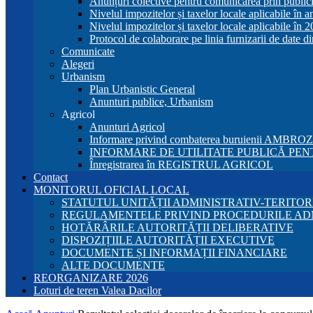
Anunțuri colective pentru comunicarea prin publici
Nivelul impozitelor și taxelor locale aplicabile în 
Nivelul impozitelor și taxelor locale aplicabile în 
Protocol de colaborare pe linia furnizarii de date d
Comunicate
Alegeri
Urbanism
Plan Urbanistic General
Anunturi publice, Urbanism
Agricol
Anunturi Agricol
Informare privind combaterea buruienii AMBRO
INFORMARE DE UTILITATE PUBLICĂ PENT
Înregistrarea în REGISTRUL AGRICOL
Contact
MONITORUL OFICIAL LOCAL
STATUTUL UNITĂȚII ADMINISTRATIV-TERITOR
REGULAMENTELE PRIVIND PROCEDURILE AD
HOTĂRÂRILE AUTORITĂȚII DELIBERATIVE
DISPOZIȚIILE AUTORITĂȚII EXECUTIVE
DOCUMENTE ȘI INFORMAȚII FINANCIARE
ALTE DOCUMENTE
REORGANIZARE 2026
Loturi de teren Valea Dacilor