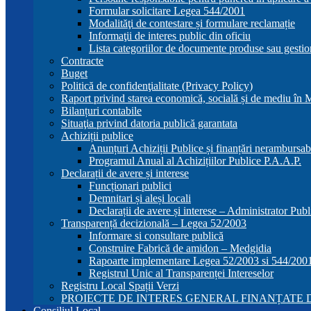
Formular solicitare Legea 544/2001
Modalităţi de contestare și formulare reclamație
Informaţii de interes public din oficiu
Lista categoriilor de documente produse sau gestio
Contracte
Buget
Politică de confidenţialitate (Privacy Policy)
Raport privind starea economică, socială și de mediu în
Bilanțuri contabile
Situaţia privind datoria publică garantata
Achiziții publice
Anunțuri Achiziții Publice și finanțări nerambursab
Programul Anual al Achizițiilor Publice P.A.A.P.
Declarații de avere și interese
Funcționari publici
Demnitari și aleși locali
Declarații de avere și interese – Administrator Publ
Transparență decizională – Legea 52/2003
Informare si consultare publică
Construire Fabrică de amidon – Medgidia
Rapoarte implementare Legea 52/2003 si 544/200
Registrul Unic al Transparenței Intereselor
Registru Local Spații Verzi
PROIECTE DE INTERES GENERAL FINANȚATE D
Consiliul Local