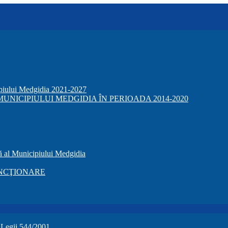
ipiului Medgidia 2021-2027
NICIPIULUI MEDGIDIA ÎN PERIOADA 2014-2020
ă al Municipiului Medgidia
NCŢIONARE
a Legii 544/2001