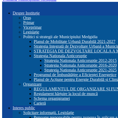
Despre Instituție
Oraș
Primar
Viceprimar
Legislație
Politici si strategii ale Municipiului Medgidia
Planul de Mobilitate Urbană Durabilă 2021-2027
Strategia Integrată de Dezvoltare Urbană a Munic
STRATEGIA DE DEZVOLTARE LOCALA A MU
Strategia Nationala Anticoruptie
Strategia Nationala Anticoruptie 2012-2015
Strategia Nationala Anticoruptie 2016-2020
Strategia Nationala Anticoruptie 2021-2025
Programul de Îmbunătățire a Eficienței Energetice
Planul de Acțiune pentru Energie Durabilă și Clim
Organizare
REGULAMENTUL DE ORGANIZARE ȘI FU
Regulament hărțuire la locul de muncă
Schema organigramei
Carieră
Interes public
Solicitare informații. Legislație
Persoane responsabile pentru punerea în aplicare 