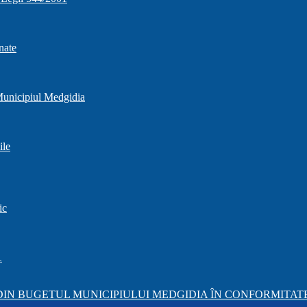
nate
 Municipiul Medgidia
ile
ic
1
IN BUGETUL MUNICIPIULUI MEDGIDIA ÎN CONFORMITATE 