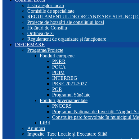
Lista aleșilor locali
Comisiile de specialitate
REGULAMENTUL DE ORGANIZARE SI FUNCŢIO
Proiecte de hotarâri ale consiliului local
Hotărâri de Consiliu
Ordinea de zi
Regulament de organizare și funcționare
INFORMARE
Programe/Proiecte
Fonduri europene
PNRR
POCA
POIM
INTERREG
PRSE 2021-2027
POR
Programul Sănătate
Fonduri guvernamentale
PNCCRS
Programul Național de Investiții “Anghel Sa
Construire parc fotovoltaic în municipiul Me
LiBri
Anunturi
Impozite, Taxe Locale și Executare Silită