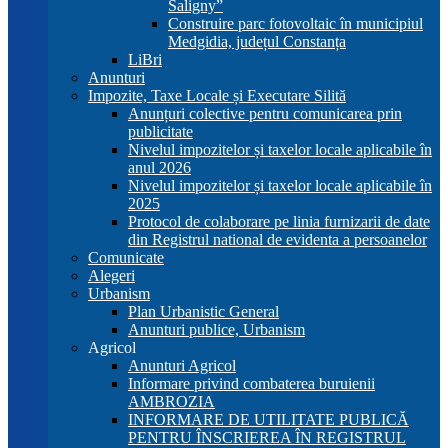
Saligny”
Construire parc fotovoltaic în municipiul
Medgidia, județul Constanța
LiBri
Anunturi
Impozite, Taxe Locale și Executare Silită
Anunțuri colective pentru comunicarea prin
publicitate
Nivelul impozitelor și taxelor locale aplicabile în
anul 2026
Nivelul impozitelor și taxelor locale aplicabile în
2025
Protocol de colaborare pe linia furnizarii de date
din Registrul national de evidenta a persoanelor
Comunicate
Alegeri
Urbanism
Plan Urbanistic General
Anunturi publice, Urbanism
Agricol
Anunturi Agricol
Informare privind combaterea buruienii
AMBROZIA
INFORMARE DE UTILITATE PUBLICĂ
PENTRU ÎNSCRIEREA ÎN REGISTRUL