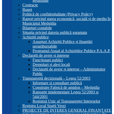
gestionate
Contracte
Buget
Politică de confidenţialitate (Privacy Policy)
Raport privind starea economică, socială și de mediu în
Municipiul Medgidia
Bilanțuri contabile
Situaţia privind datoria publică garantata
Achiziții publice
Anunțuri Achiziții Publice și finanțări
nerambursabile
Programul Anual al Achizițiilor Publice P.A.A.P.
Declarații de avere și interese
Funcționari publici
Demnitari și aleși locali
Declarații de avere și interese – Administrator
Public
Transparență decizională – Legea 52/2003
Informare si consultare publică
Construire Fabrică de amidon – Medgidia
Rapoarte implementare Legea 52/2003 si
544/2001
Registrul Unic al Transparenței Intereselor
Registru Local Spații Verzi
PROIECTE DE INTERES GENERAL FINANȚATE