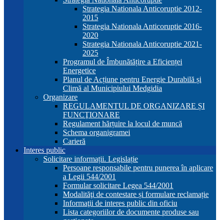
Strategia Nationala Anticoruptie 2012-
2015
Strategia Nationala Anticoruptie 2016-
2020
Strategia Nationala Anticoruptie 2021-
2025
Programul de Îmbunătățire a Eficienței
Energetice
Planul de Acțiune pentru Energie Durabilă și
Climă al Municipiului Medgidia
Organizare
REGULAMENTUL DE ORGANIZARE ȘI
FUNCŢIONARE
Regulament hărțuire la locul de muncă
Schema organigramei
Carieră
Interes public
Solicitare informații. Legislație
Persoane responsabile pentru punerea în aplicare
a Legii 544/2001
Formular solicitare Legea 544/2001
Modalităţi de contestare și formulare reclamație
Informaţii de interes public din oficiu
Lista categoriilor de documente produse sau