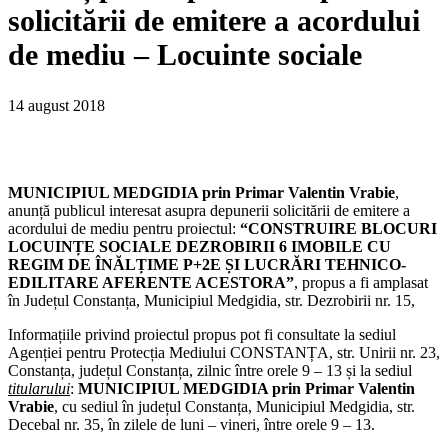
solicitării de emitere a acordului
de mediu – Locuinte sociale
14 august 2018
MUNICIPIUL MEDGIDIA prin Primar Valentin Vrabie
,
anunță publicul interesat asupra depunerii solicitării de emitere a
acordului de mediu pentru proiectul:
“
CONSTRUIRE BLOCURI
LOCUINȚE SOCIALE DEZROBIRII 6 IMOBILE CU
REGIM DE ÎNĂLȚIME P+2E ȘI LUCRĂRI TEHNICO-
EDILITARE AFERENTE ACESTORA
”
, propus a fi amplasat
în Județul Constanța, Municipiul Medgidia, str. Dezrobirii nr. 15,
Informațiile privind proiectul propus pot fi consultate la sediul
Agenției pentru Protecția Mediului CONSTANȚA, str. Unirii nr. 23,
Constanța, județul Constanța, zilnic între orele 9 – 13 și la sediul
titularului
:
MUNICIPIUL MEDGIDIA prin Primar Valentin
Vrabie
, cu sediul în județul Constanța, Municipiul Medgidia, str.
Decebal nr. 35, în zilele de luni – vineri, între orele 9 – 13.