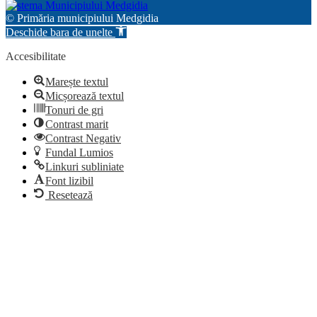
© Primăria municipiului Medgidia
Deschide bara de unelte
Accesibilitate
Marește textul
Micșorează textul
Tonuri de gri
Contrast marit
Contrast Negativ
Fundal Lumios
Linkuri subliniate
Font lizibil
Resetează