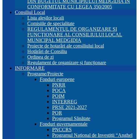
DIN BUGETUL MUNICIPIULUI MEDGIDIA ÎN
CONFORMITATE CU LEGEA 350/2005
Consiliul Local
Lista aleșilor locali
Comisiile de specialitate
REGULAMENTUL DE ORGANIZARE SI
FUNCŢIONARE AL CONSILIULUI LOCAL
MUNICIPAL MEDGIDIA
Proiecte de hotarâri ale consiliului local
Hotărâri de Consiliu
Ordinea de zi
Regulament de organizare și funcționare
INFORMARE
Programe/Proiecte
Fonduri europene
PNRR
POCA
POIM
INTERREG
PRSE 2021-2027
POR
Programul Sănătate
Fonduri guvernamentale
PNCCRS
Programul Național de Investiții “Anghel