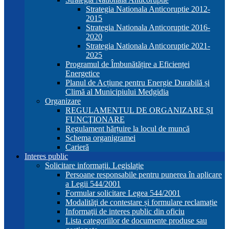
Strategia Nationala Anticoruptie 2012-
2015
Strategia Nationala Anticoruptie 2016-
2020
Strategia Nationala Anticoruptie 2021-
2025
Programul de Îmbunătățire a Eficienței
Energetice
Planul de Acțiune pentru Energie Durabilă și
Climă al Municipiului Medgidia
Organizare
REGULAMENTUL DE ORGANIZARE ȘI
FUNCŢIONARE
Regulament hărțuire la locul de muncă
Schema organigramei
Carieră
Interes public
Solicitare informații. Legislație
Persoane responsabile pentru punerea în aplicare
a Legii 544/2001
Formular solicitare Legea 544/2001
Modalităţi de contestare și formulare reclamație
Informaţii de interes public din oficiu
Lista categoriilor de documente produse sau