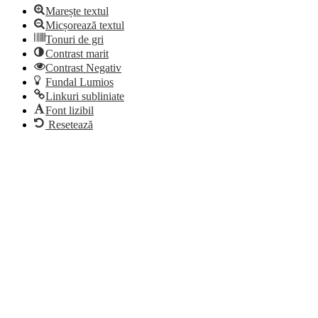
Marește textul
Micșorează textul
Tonuri de gri
Contrast marit
Contrast Negativ
Fundal Lumios
Linkuri subliniate
Font lizibil
Resetează