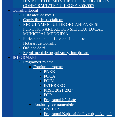
DIN BUGETUL MUNICIPIULUI MEDGIDIA ÎN
CONFORMITATE CU LEGEA 350/2005
Consiliul Local
Lista aleșilor locali
Comisiile de specialitate
REGULAMENTUL DE ORGANIZARE SI
FUNCŢIONARE AL CONSILIULUI LOCAL
MUNICIPAL MEDGIDIA
Proiecte de hotarâri ale consiliului local
Hotărâri de Consiliu
Ordinea de zi
Regulament de organizare și funcționare
INFORMARE
Programe/Proiecte
Fonduri europene
PNRR
POCA
POIM
INTERREG
PRSE 2021-2027
POR
Programul Sănătate
Fonduri guvernamentale
PNCCRS
Programul Național de Investiții “Anghel