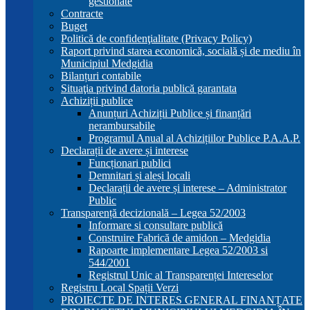
gestionate
Contracte
Buget
Politică de confidenţialitate (Privacy Policy)
Raport privind starea economică, socială și de mediu în
Municipiul Medgidia
Bilanțuri contabile
Situaţia privind datoria publică garantata
Achiziții publice
Anunțuri Achiziții Publice și finanțări
nerambursabile
Programul Anual al Achizițiilor Publice P.A.A.P.
Declarații de avere și interese
Funcționari publici
Demnitari și aleși locali
Declarații de avere și interese – Administrator
Public
Transparență decizională – Legea 52/2003
Informare si consultare publică
Construire Fabrică de amidon – Medgidia
Rapoarte implementare Legea 52/2003 si
544/2001
Registrul Unic al Transparenței Intereselor
Registru Local Spații Verzi
PROIECTE DE INTERES GENERAL FINANȚATE