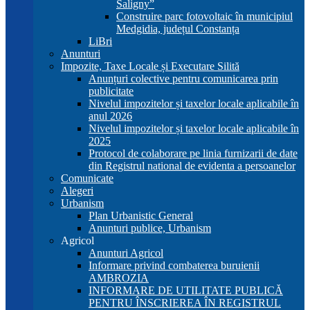
Saligny”
Construire parc fotovoltaic în municipiul
Medgidia, județul Constanța
LiBri
Anunturi
Impozite, Taxe Locale și Executare Silită
Anunțuri colective pentru comunicarea prin
publicitate
Nivelul impozitelor și taxelor locale aplicabile în
anul 2026
Nivelul impozitelor și taxelor locale aplicabile în
2025
Protocol de colaborare pe linia furnizarii de date
din Registrul national de evidenta a persoanelor
Comunicate
Alegeri
Urbanism
Plan Urbanistic General
Anunturi publice, Urbanism
Agricol
Anunturi Agricol
Informare privind combaterea buruienii
AMBROZIA
INFORMARE DE UTILITATE PUBLICĂ
PENTRU ÎNSCRIEREA ÎN REGISTRUL