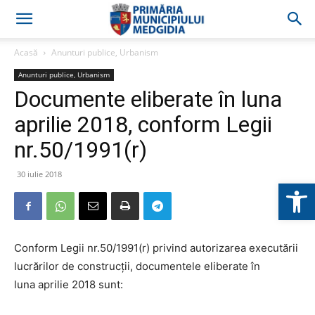
Acasă
Anunturi publice, Urbanism
Anunturi publice, Urbanism
Documente eliberate în luna
aprilie 2018, conform Legii
nr.50/1991(r)
30 iulie 2018
Deschide b
Conform Legii nr.50/1991(r) privind autorizarea executării
lucrărilor de construcţii, documentele eliberate în
luna aprilie 2018 sunt: