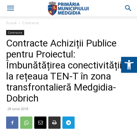
Acasă
Contracte
Contracte
Contracte Achiziții Publice
pentru Proiectul:
Deschide b
Îmbunătățirea conectivității
la rețeaua TEN-T în zona
transfrontalieră Medgidia-
Dobrich
28 iunie 2018