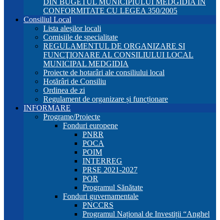
DIN BUGETUL MUNICIPIULUI MEDGIDIA ÎN
CONFORMITATE CU LEGEA 350/2005
Consiliul Local
Lista aleșilor locali
Comisiile de specialitate
REGULAMENTUL DE ORGANIZARE SI
FUNCŢIONARE AL CONSILIULUI LOCAL
MUNICIPAL MEDGIDIA
Proiecte de hotarâri ale consiliului local
Hotărâri de Consiliu
Ordinea de zi
Regulament de organizare și funcționare
INFORMARE
Programe/Proiecte
Fonduri europene
PNRR
POCA
POIM
INTERREG
PRSE 2021-2027
POR
Programul Sănătate
Fonduri guvernamentale
PNCCRS
Programul Național de Investiții “Anghel