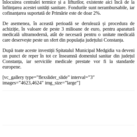
înlocuirea centralei termice și a lifturilor, existente aici încă de la
înființarea acestei unități sanitare. Fondurile sunt nerambursabile, iar
cofinanțarea suportată de Primărie este de doar 2%.
De asemenea, în această perioadă se derulează și procedura de
achiziție, în valoare de peste 3 milioane de euro, pentru aparatură
medicală ultramodernă, atât de necesară pentru o unitate medicală
care deservește peste un sfert din populația județului Constanța.
După toate aceste investiții Spitatalul Municipal Medgidia va deveni
un punct de reper în tot ce înseamnă domeniul sanitar din județul
Constanța, iar serviciile medicale prestate vor fi la standarde
europene.
[vc_gallery type=”flexslider_slide” interval=”3″
images=”4623,4624″ img_size=”large”]