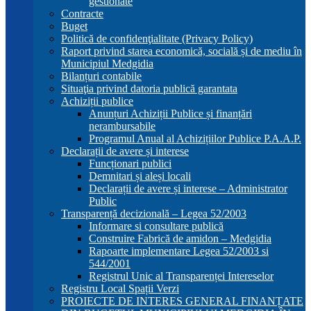
gestionate
Contracte
Buget
Politică de confidenţialitate (Privacy Policy)
Raport privind starea economică, socială și de mediu în
Municipiul Medgidia
Bilanțuri contabile
Situaţia privind datoria publică garantata
Achiziții publice
Anunțuri Achiziții Publice și finanțări
nerambursabile
Programul Anual al Achizițiilor Publice P.A.A.P.
Declarații de avere și interese
Funcționari publici
Demnitari și aleși locali
Declarații de avere și interese – Administrator
Public
Transparență decizională – Legea 52/2003
Informare si consultare publică
Construire Fabrică de amidon – Medgidia
Rapoarte implementare Legea 52/2003 si
544/2001
Registrul Unic al Transparenței Intereselor
Registru Local Spații Verzi
PROIECTE DE INTERES GENERAL FINANȚATE