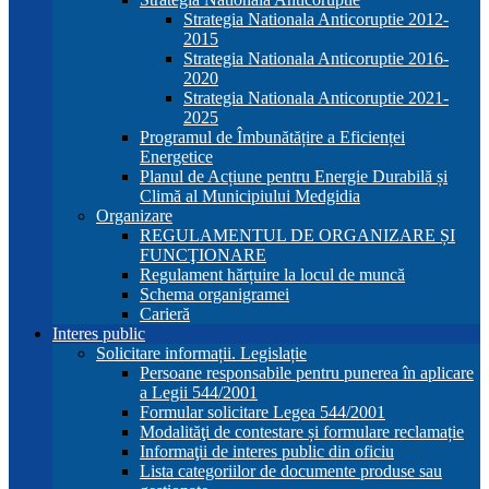
Strategia Nationala Anticoruptie 2012-
2015
Strategia Nationala Anticoruptie 2016-
2020
Strategia Nationala Anticoruptie 2021-
2025
Programul de Îmbunătățire a Eficienței
Energetice
Planul de Acțiune pentru Energie Durabilă și
Climă al Municipiului Medgidia
Organizare
REGULAMENTUL DE ORGANIZARE ȘI
FUNCŢIONARE
Regulament hărțuire la locul de muncă
Schema organigramei
Carieră
Interes public
Solicitare informații. Legislație
Persoane responsabile pentru punerea în aplicare
a Legii 544/2001
Formular solicitare Legea 544/2001
Modalităţi de contestare și formulare reclamație
Informaţii de interes public din oficiu
Lista categoriilor de documente produse sau