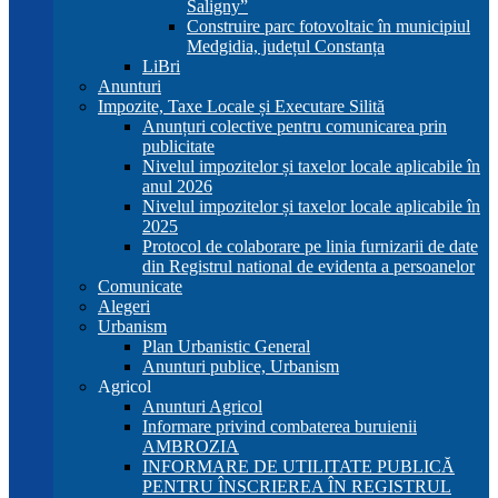
Saligny”
Construire parc fotovoltaic în municipiul
Medgidia, județul Constanța
LiBri
Anunturi
Impozite, Taxe Locale și Executare Silită
Anunțuri colective pentru comunicarea prin
publicitate
Nivelul impozitelor și taxelor locale aplicabile în
anul 2026
Nivelul impozitelor și taxelor locale aplicabile în
2025
Protocol de colaborare pe linia furnizarii de date
din Registrul national de evidenta a persoanelor
Comunicate
Alegeri
Urbanism
Plan Urbanistic General
Anunturi publice, Urbanism
Agricol
Anunturi Agricol
Informare privind combaterea buruienii
AMBROZIA
INFORMARE DE UTILITATE PUBLICĂ
PENTRU ÎNSCRIEREA ÎN REGISTRUL