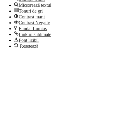
Micșorează textul
Tonuri de gri
Contrast marit
Contrast Negativ
Fundal Lumios
Linkuri subliniate
Font lizibil
Resetează