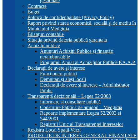
gestionate
Contracte
Buget
Politică de confidenţialitate (Privacy Policy)
Raport privind starea economică, socială și de mediu în
Municipiul Medgidia
Bilanțuri contabile
Situaţia privind datoria publică garantata
Achiziții publice
Anunțuri Achiziții Publice și finanțări
nerambursabile
Programul Anual al Achizițiilor Publice P.A.A.P.
Declarații de avere și interese
Funcționari publici
Demnitari și aleși locali
Declarații de avere și interese – Administrator
Public
Transparență decizională – Legea 52/2003
Informare si consultare publică
Construire Fabrică de amidon – Medgidia
Rapoarte implementare Legea 52/2003 si
544/2001
Registrul Unic al Transparenței Intereselor
Registru Local Spații Verzi
PROIECTE DE INTERES GENERAL FINANȚATE