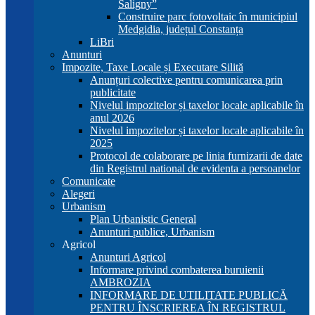
Saligny”
Construire parc fotovoltaic în municipiul
Medgidia, județul Constanța
LiBri
Anunturi
Impozite, Taxe Locale și Executare Silită
Anunțuri colective pentru comunicarea prin
publicitate
Nivelul impozitelor și taxelor locale aplicabile în
anul 2026
Nivelul impozitelor și taxelor locale aplicabile în
2025
Protocol de colaborare pe linia furnizarii de date
din Registrul national de evidenta a persoanelor
Comunicate
Alegeri
Urbanism
Plan Urbanistic General
Anunturi publice, Urbanism
Agricol
Anunturi Agricol
Informare privind combaterea buruienii
AMBROZIA
INFORMARE DE UTILITATE PUBLICĂ
PENTRU ÎNSCRIEREA ÎN REGISTRUL