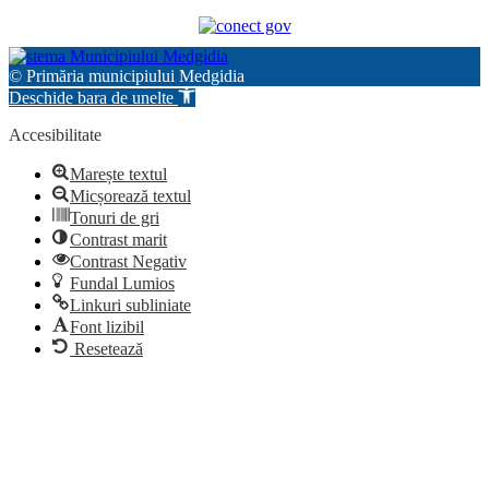
© Primăria municipiului Medgidia
Deschide bara de unelte
Accesibilitate
Marește textul
Micșorează textul
Tonuri de gri
Contrast marit
Contrast Negativ
Fundal Lumios
Linkuri subliniate
Font lizibil
Resetează