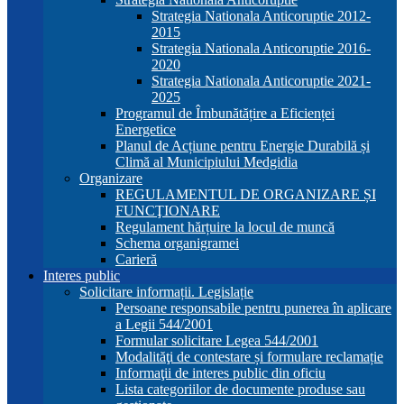
Strategia Nationala Anticoruptie 2012-
2015
Strategia Nationala Anticoruptie 2016-
2020
Strategia Nationala Anticoruptie 2021-
2025
Programul de Îmbunătățire a Eficienței
Energetice
Planul de Acțiune pentru Energie Durabilă și
Climă al Municipiului Medgidia
Organizare
REGULAMENTUL DE ORGANIZARE ȘI
FUNCŢIONARE
Regulament hărțuire la locul de muncă
Schema organigramei
Carieră
Interes public
Solicitare informații. Legislație
Persoane responsabile pentru punerea în aplicare
a Legii 544/2001
Formular solicitare Legea 544/2001
Modalităţi de contestare și formulare reclamație
Informaţii de interes public din oficiu
Lista categoriilor de documente produse sau