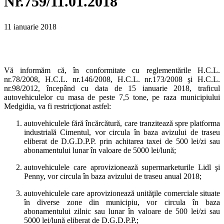
Nr.759/11.01.2018
11 ianuarie 2018
Vă informăm că, în conformitate cu reglementările H.C.L.
nr.78/2008, H.C.L. nr.146/2008, H.C.L. nr.173/2008 şi H.C.L.
nr.98/2012, începând cu data de 15 ianuarie 2018, traficul
autovehiculelor cu masa de peste 7,5 tone, pe raza municipiului
Medgidia, va fi restricţionat astfel:
autovehiculele fără încărcătură, care tranzitează spre platforma
industrială Cimentul, vor circula în baza avizului de traseu
eliberat de D.G.D.P.P. prin achitarea taxei de 500 lei/zi sau
abonamentului lunar în valoare de 5000 lei/lună;
autovehiculele care aprovizionează supermarketurile Lidl şi
Penny, vor circula în baza avizului de traseu anual 2018;
autovehiculele care aprovizionează unităţile comerciale situate
în diverse zone din municipiu, vor circula în baza
abonamentului zilnic sau lunar în valoare de 500 lei/zi sau
5000 lei/lună eliberat de D.G.D.P.P.;