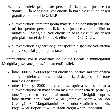
autovehiculele proprietate personală fizice sau juridice cu
domiciliul în Medgidia, vor circula în baza avizului de traseu
gratuit eliberat de D.G.D.P.P.;
autovehiculele care transportă materiale de construcţii sau alte
mărfuri pentru persoane fizice sau juridice cu domiciliul în
municipiul Medgidia, vor circula în baza avizului de traseu
prin plata sumei de 150 lei/zi, eliberat de D.G.D.P.P.;
autovehiculele agabaritice şi transporturile speciale vor circula
cu aviz special şi prin plata taxei aferente.
Contravenţiile vor fi constatate de Poliţia Locală a municipiului
Medgidia şi se sancţionează cu amendă astfel:
între 1000 şi 2500 lei pentru circulația, oprirea sau staţionarea
autovehiculelor cu masa totală autorizată de peste 7,5 tone
fără aviz de traseu;
între 1500 şi 2500 lei circulația, oprirea sau staţionarea
autovehiculelor cu masă totală maximă autorizată de peste 7,5
tone în perimetrul central al municipiului Medgidia cuprins
între străzile: Str. Română – Str. Ştefan cel Mare – Str. Ion
Creangă – Str. Mărgăritarului – Str. Tudor Vladimirescu – Str.
Pieţei – Str. Poporului – Str. Radu Negru – Str. Poporului.