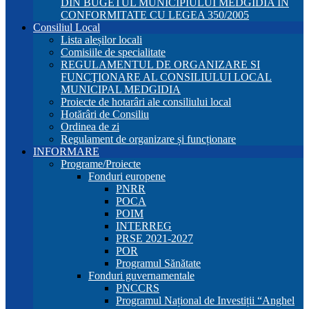
DIN BUGETUL MUNICIPIULUI MEDGIDIA ÎN
CONFORMITATE CU LEGEA 350/2005
Consiliul Local
Lista aleșilor locali
Comisiile de specialitate
REGULAMENTUL DE ORGANIZARE SI
FUNCŢIONARE AL CONSILIULUI LOCAL
MUNICIPAL MEDGIDIA
Proiecte de hotarâri ale consiliului local
Hotărâri de Consiliu
Ordinea de zi
Regulament de organizare și funcționare
INFORMARE
Programe/Proiecte
Fonduri europene
PNRR
POCA
POIM
INTERREG
PRSE 2021-2027
POR
Programul Sănătate
Fonduri guvernamentale
PNCCRS
Programul Național de Investiții “Anghel