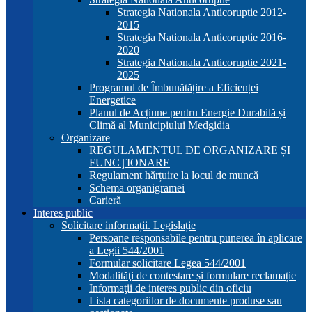
Strategia Nationala Anticoruptie 2012-
2015
Strategia Nationala Anticoruptie 2016-
2020
Strategia Nationala Anticoruptie 2021-
2025
Programul de Îmbunătățire a Eficienței
Energetice
Planul de Acțiune pentru Energie Durabilă și
Climă al Municipiului Medgidia
Organizare
REGULAMENTUL DE ORGANIZARE ȘI
FUNCŢIONARE
Regulament hărțuire la locul de muncă
Schema organigramei
Carieră
Interes public
Solicitare informații. Legislație
Persoane responsabile pentru punerea în aplicare
a Legii 544/2001
Formular solicitare Legea 544/2001
Modalităţi de contestare și formulare reclamație
Informaţii de interes public din oficiu
Lista categoriilor de documente produse sau