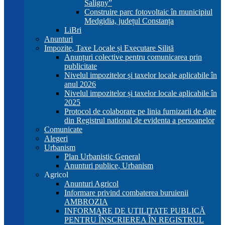
Saligny”
Construire parc fotovoltaic în municipiul
Medgidia, județul Constanța
LiBri
Anunturi
Impozite, Taxe Locale și Executare Silită
Anunțuri colective pentru comunicarea prin
publicitate
Nivelul impozitelor și taxelor locale aplicabile în
anul 2026
Nivelul impozitelor și taxelor locale aplicabile în
2025
Protocol de colaborare pe linia furnizarii de date
din Registrul national de evidenta a persoanelor
Comunicate
Alegeri
Urbanism
Plan Urbanistic General
Anunturi publice, Urbanism
Agricol
Anunturi Agricol
Informare privind combaterea buruienii
AMBROZIA
INFORMARE DE UTILITATE PUBLICĂ
PENTRU ÎNSCRIEREA ÎN REGISTRUL