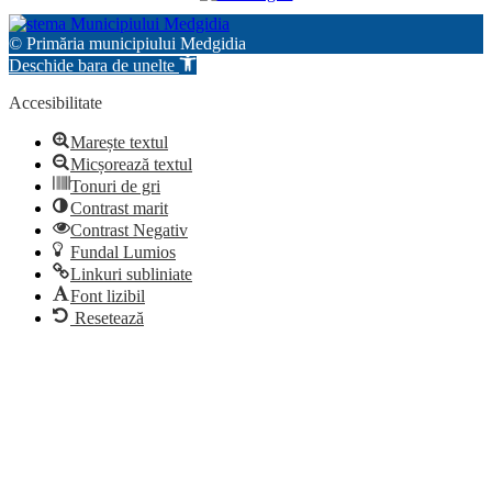
© Primăria municipiului Medgidia
Deschide bara de unelte
Accesibilitate
Marește textul
Micșorează textul
Tonuri de gri
Contrast marit
Contrast Negativ
Fundal Lumios
Linkuri subliniate
Font lizibil
Resetează