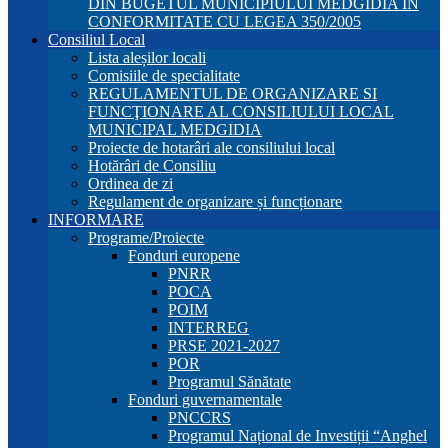
DIN BUGETUL MUNICIPIULUI MEDGIDIA ÎN
CONFORMITATE CU LEGEA 350/2005
Consiliul Local
Lista aleșilor locali
Comisiile de specialitate
REGULAMENTUL DE ORGANIZARE SI
FUNCŢIONARE AL CONSILIULUI LOCAL
MUNICIPAL MEDGIDIA
Proiecte de hotarâri ale consiliului local
Hotărâri de Consiliu
Ordinea de zi
Regulament de organizare și funcționare
INFORMARE
Programe/Proiecte
Fonduri europene
PNRR
POCA
POIM
INTERREG
PRSE 2021-2027
POR
Programul Sănătate
Fonduri guvernamentale
PNCCRS
Programul Național de Investiții “Anghel