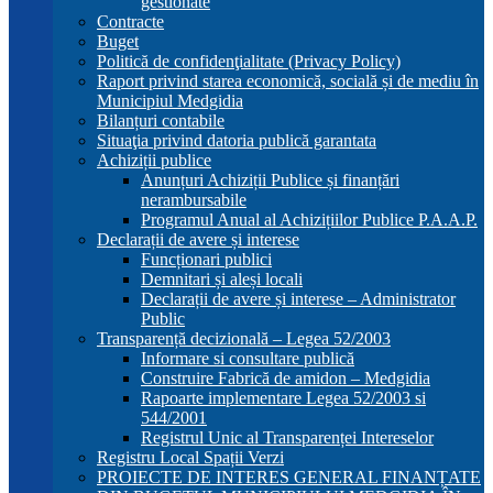
gestionate
Contracte
Buget
Politică de confidenţialitate (Privacy Policy)
Raport privind starea economică, socială și de mediu în
Municipiul Medgidia
Bilanțuri contabile
Situaţia privind datoria publică garantata
Achiziții publice
Anunțuri Achiziții Publice și finanțări
nerambursabile
Programul Anual al Achizițiilor Publice P.A.A.P.
Declarații de avere și interese
Funcționari publici
Demnitari și aleși locali
Declarații de avere și interese – Administrator
Public
Transparență decizională – Legea 52/2003
Informare si consultare publică
Construire Fabrică de amidon – Medgidia
Rapoarte implementare Legea 52/2003 si
544/2001
Registrul Unic al Transparenței Intereselor
Registru Local Spații Verzi
PROIECTE DE INTERES GENERAL FINANȚATE