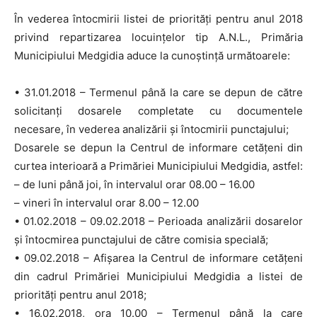
În vederea întocmirii listei de priorităţi pentru anul 2018
privind repartizarea locuințelor tip A.N.L., Primăria
Municipiului Medgidia aduce la cunoştință următoarele:
• 31.01.2018 – Termenul până la care se depun de către
solicitanţi dosarele complet
ate cu documentele
necesare, în vederea analizării şi întocmirii punctajului;
Dosarele se depun la Centrul de informare cetățeni din
curtea interioară a Primăriei Municipiului Medgidia, astfel:
– de luni până joi, în intervalul orar 08.00 – 16.00
– vineri în intervalul orar 8.00 – 12.00
• 01.02.2018 – 09.02.2018 – Perioada analizării dosarelor
şi întocmirea punctajului de către comisia specială;
• 09.02.2018 – Afişarea la Centrul de informare cetățeni
din cadrul Primăriei Municipiului Medgidia a listei de
priorităţi pentru anul 2018;
• 16.02.2018, ora 10.00 – Termenul până la care