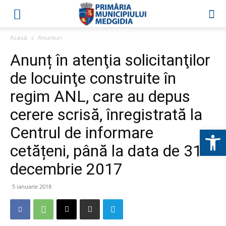
Acasă
Anunturi
Anunț în atenţia solicitanţilor
de locuinţe construite în
regim ANL, care au depus
cerere scrisă, înregistrată la
Centrul de informare
Deschide b
cetățeni, până la data de 31
decembrie 2017
5 ianuarie 2018