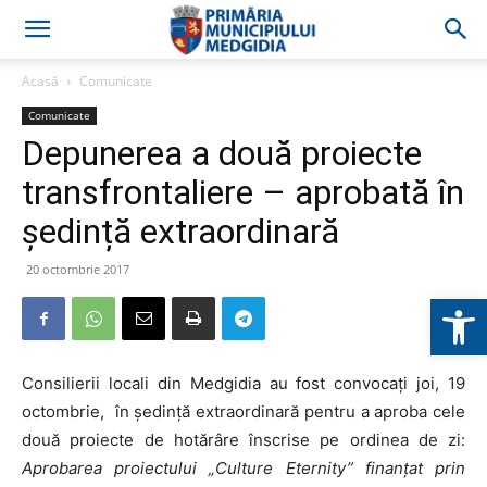
Acasă
Comunicate
Comunicate
Depunerea a două proiecte
transfrontaliere – aprobată în
ședință extraordinară
20 octombrie 2017
Deschide b
Consilierii locali din Medgidia au fost convocaţi joi, 19
octombrie, în şedinţă extraordinară pentru a aproba cele
două proiecte de hotărâre înscrise pe ordinea de zi:
Aprobarea
proiectului „Culture Eternity” finanţat prin