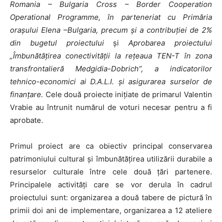
Romania – Bulgaria Cross – Border Cooperation
Operational Programme, în parteneriat cu Primăria
oraşului Elena –Bulgaria, precum şi a contribuţiei de 2%
din bugetul proiectului
și
Aprobarea
proiectului
„Îmbunătăţirea conectivităţii la reţeaua TEN-T în zona
transfrontalieră Medgidia-Dobrich”, a indicatorilor
tehnico-economici ai D.A.L.I. şi asigurarea surselor de
finanţare.
Cele două proiecte inițiate de primarul Valentin
Vrabie au întrunit numărul de voturi necesar pentru a fi
aprobate.
Primul proiect are ca obiectiv principal conservarea
patrimoniului cultural și îmbunătățirea utilizării durabile a
resurselor culturale între cele două țări partenere.
Principalele activități care se vor derula în cadrul
proiectului sunt: organizarea a două tabere de pictură în
primii doi ani de implementare, organizarea a 12 ateliere