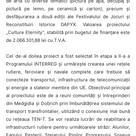
de artă cu diverse tematici (pictură pe apă, decupaj și
pictură pe lemn, pe ceramică și carton), precum și
desfășurarea a două ediții ale Festivalului de Jocuri și
Reconstituiri Istorice DAPYX. Valoarea proiectului
„Culture Eternity”, stabilită prin bugetul de finanțare este
de 2.066.301,88 lei cu T.V.A.
Cel de-al doilea proiect a fost selectat în etapa a II-a a
Programului INTERREG și urmărește crearea unei rețele
rutiere, feroviare și navale complete care trebuie să
conecteze transportul, infrastructura de telecomunicații
și energie a statelor membre din UE. Obiectivul principal
al proiectului este de a reuni comunități și întreprinderi
din Medgidia și Dobrich prin îmbunătățirea sistemului de
transport transfrontalier, utilizând o conexiune mai bună
cu rețeaua TEN-T. Se vor realiza lucrări de reabilitare a
infrastructurii rutiere pentru următoarele străzi: Alunilor,
Fagului, Peșterii, Stejarului, Pinilor, Progresului, Șoseua