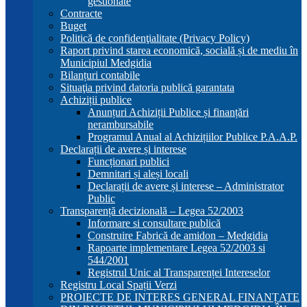
gestionate
Contracte
Buget
Politică de confidenţialitate (Privacy Policy)
Raport privind starea economică, socială și de mediu în
Municipiul Medgidia
Bilanțuri contabile
Situaţia privind datoria publică garantata
Achiziții publice
Anunțuri Achiziții Publice și finanțări
nerambursabile
Programul Anual al Achizițiilor Publice P.A.A.P.
Declarații de avere și interese
Funcționari publici
Demnitari și aleși locali
Declarații de avere și interese – Administrator
Public
Transparență decizională – Legea 52/2003
Informare si consultare publică
Construire Fabrică de amidon – Medgidia
Rapoarte implementare Legea 52/2003 si
544/2001
Registrul Unic al Transparenței Intereselor
Registru Local Spații Verzi
PROIECTE DE INTERES GENERAL FINANȚATE