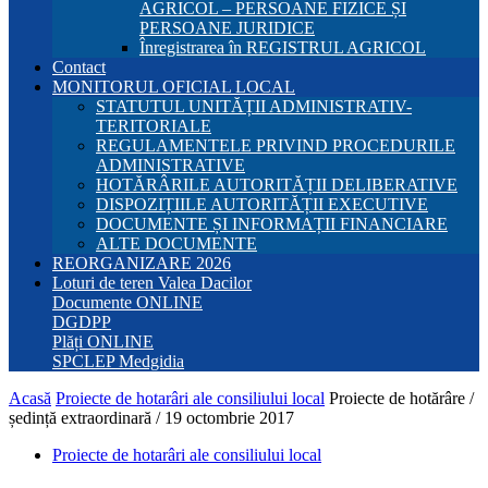
AGRICOL – PERSOANE FIZICE ȘI
PERSOANE JURIDICE
Înregistrarea în REGISTRUL AGRICOL
Contact
MONITORUL OFICIAL LOCAL
STATUTUL UNITĂȚII ADMINISTRATIV-
TERITORIALE
REGULAMENTELE PRIVIND PROCEDURILE
ADMINISTRATIVE
HOTĂRÂRILE AUTORITĂȚII DELIBERATIVE
DISPOZIȚIILE AUTORITĂȚII EXECUTIVE
DOCUMENTE ȘI INFORMAȚII FINANCIARE
ALTE DOCUMENTE
REORGANIZARE 2026
Loturi de teren Valea Dacilor
Documente ONLINE
DGDPP
Plăți ONLINE
SPCLEP Medgidia
Acasă
Proiecte de hotarâri ale consiliului local
Proiecte de hotărâre /
ședință extraordinară / 19 octombrie 2017
Proiecte de hotarâri ale consiliului local