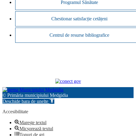
Programul Sănătate
Chestionar satisfacție cetățeni
Centrul de resurse bibliografice
© Primăria municipiului Medgidia
Deschide bara de unelte
Accesibilitate
Marește textul
Micșorează textul
Tonuri de gri