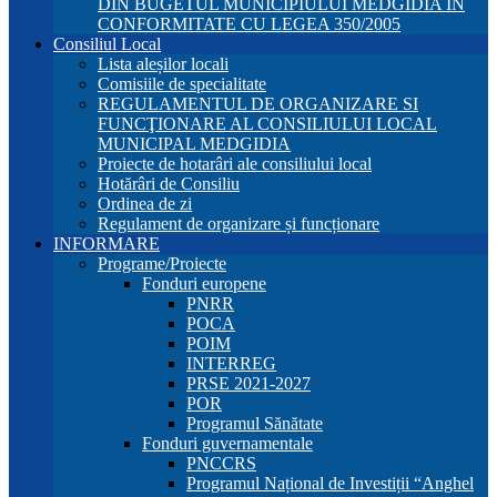
DIN BUGETUL MUNICIPIULUI MEDGIDIA ÎN
CONFORMITATE CU LEGEA 350/2005
Consiliul Local
Lista aleșilor locali
Comisiile de specialitate
REGULAMENTUL DE ORGANIZARE SI
FUNCŢIONARE AL CONSILIULUI LOCAL
MUNICIPAL MEDGIDIA
Proiecte de hotarâri ale consiliului local
Hotărâri de Consiliu
Ordinea de zi
Regulament de organizare și funcționare
INFORMARE
Programe/Proiecte
Fonduri europene
PNRR
POCA
POIM
INTERREG
PRSE 2021-2027
POR
Programul Sănătate
Fonduri guvernamentale
PNCCRS
Programul Național de Investiții “Anghel