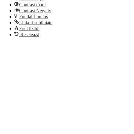
Contrast marit
Contrast Negativ
Fundal Lumios
Linkuri subliniate
Font lizibil
Resetează