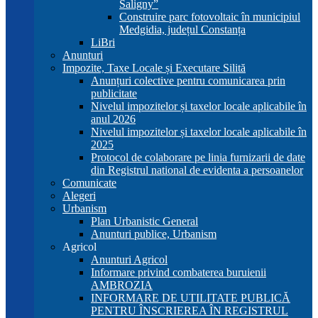
Saligny”
Construire parc fotovoltaic în municipiul
Medgidia, județul Constanța
LiBri
Anunturi
Impozite, Taxe Locale și Executare Silită
Anunțuri colective pentru comunicarea prin
publicitate
Nivelul impozitelor și taxelor locale aplicabile în
anul 2026
Nivelul impozitelor și taxelor locale aplicabile în
2025
Protocol de colaborare pe linia furnizarii de date
din Registrul national de evidenta a persoanelor
Comunicate
Alegeri
Urbanism
Plan Urbanistic General
Anunturi publice, Urbanism
Agricol
Anunturi Agricol
Informare privind combaterea buruienii
AMBROZIA
INFORMARE DE UTILITATE PUBLICĂ
PENTRU ÎNSCRIEREA ÎN REGISTRUL