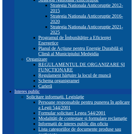
Strategia Nationala Anticoruptie 2012-
2015
Strategia Nationala Anticoruptie 2016-
2020
Strategia Nationala Anticoruptie 2021-
2025
Programul de Îmbunătățire a Eficienței
Energetice
Planul de Acțiune pentru Energie Durabilă și
Climă al Municipiului Medgidia
Organizare
REGULAMENTUL DE ORGANIZARE ȘI
FUNCŢIONARE
Regulament hărțuire la locul de muncă
Schema organigramei
Carieră
Interes public
Solicitare informații. Legislație
Persoane responsabile pentru punerea în aplicare
a Legii 544/2001
Formular solicitare Legea 544/2001
Modalităţi de contestare și formulare reclamație
Informaţii de interes public din oficiu
Lista categoriilor de documente produse sau