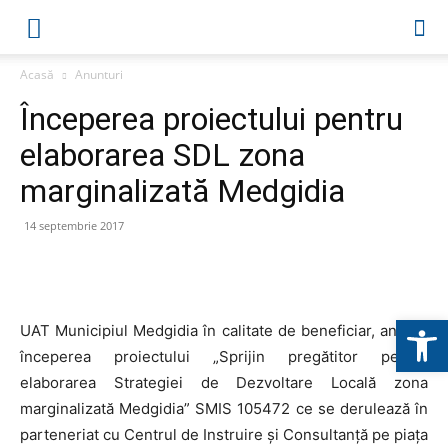
Acasă
Anunturi
Începerea proiectului pentru
elaborarea SDL zona
marginalizată Medgidia
14 septembrie 2017
Deschide b
UAT Municipiul Medgidia în calitate de beneficiar, anunță
începerea proiectului „Sprijin pregătitor pentru
elaborarea Strategiei de Dezvoltare Locală zona
marginalizată Medgidia” SMIS 105472 ce se derulează în
parteneriat cu Centrul de Instruire și Consultanță pe piața