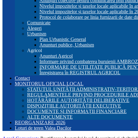
Anunțuri colective pentru comunicarea prin publici
Nivelul impozitelor și taxelor locale aplicabile în 
Nivelul impozitelor și taxelor locale aplicabile în 
Protocol de colaborare pe linia furnizarii de date d
Comunicate
Alegeri
Urbanism
Plan Urbanistic General
Anunturi publice, Urbanism
Agricol
Anunturi Agricol
Informare privind combaterea buruienii AMBRO
INFORMARE DE UTILITATE PUBLICĂ PENT
Înregistrarea în REGISTRUL AGRICOL
Contact
MONITORUL OFICIAL LOCAL
STATUTUL UNITĂȚII ADMINISTRATIV-TERITOR
REGULAMENTELE PRIVIND PROCEDURILE AD
HOTĂRÂRILE AUTORITĂȚII DELIBERATIVE
DISPOZIȚIILE AUTORITĂȚII EXECUTIVE
DOCUMENTE ȘI INFORMAȚII FINANCIARE
ALTE DOCUMENTE
REORGANIZARE 2026
Loturi de teren Valea Dacilor