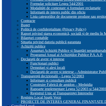
Formular solicitare Legea 544/2001
Modalităţi de contestare și formulare reclamație
Informaţii de interes public din oficiu
Lista categoriilor de documente produse sau gestio
Contracte
Buget
Politică de confidenţialitate (Privacy Policy)
Raport privind starea economică, socială și de mediu în
Bilanțuri contabile
Situaţia privind datoria publică garantata
Achiziții publice
Anunțuri Achiziții Publice și finanțări nerambursab
Programul Anual al Achizițiilor Publice P.A.A.P.
Declarații de avere și interese
Funcționari publici
Demnitari și aleși locali
Declarații de avere și interese – Administrator Publ
Transparență decizională – Legea 52/2003
Informare si consultare publică
Construire Fabrică de amidon – Medgidia
Rapoarte implementare Legea 52/2003 si 544/200
Registrul Unic al Transparenței Intereselor
Registru Local Spații Verzi
PROIECTE DE INTERES GENERAL FINANȚATE D
Consiliul Local