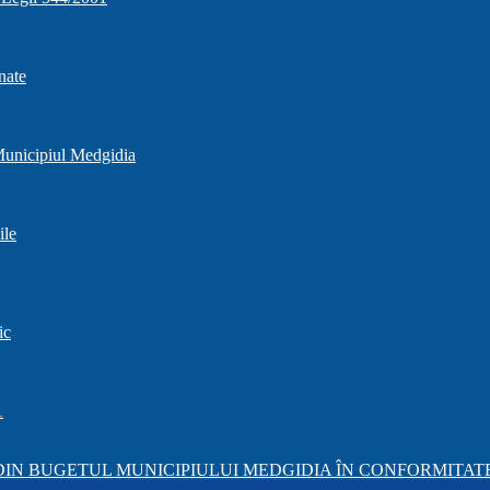
nate
 Municipiul Medgidia
ile
ic
1
IN BUGETUL MUNICIPIULUI MEDGIDIA ÎN CONFORMITATE 