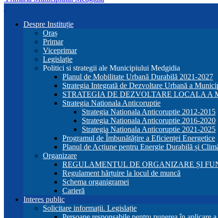
Despre Instituție
Oraș
Primar
Viceprimar
Legislație
Politici si strategii ale Municipiului Medgidia
Planul de Mobilitate Urbană Durabilă 2021-2027
Strategia Integrată de Dezvoltare Urbană a Munic
STRATEGIA DE DEZVOLTARE LOCALA A MU
Strategia Nationala Anticoruptie
Strategia Nationala Anticoruptie 2012-2015
Strategia Nationala Anticoruptie 2016-2020
Strategia Nationala Anticoruptie 2021-2025
Programul de Îmbunătățire a Eficienței Energetice
Planul de Acțiune pentru Energie Durabilă și Clim
Organizare
REGULAMENTUL DE ORGANIZARE ȘI FU
Regulament hărțuire la locul de muncă
Schema organigramei
Carieră
Interes public
Solicitare informații. Legislație
Persoane responsabile pentru punerea în aplicare 