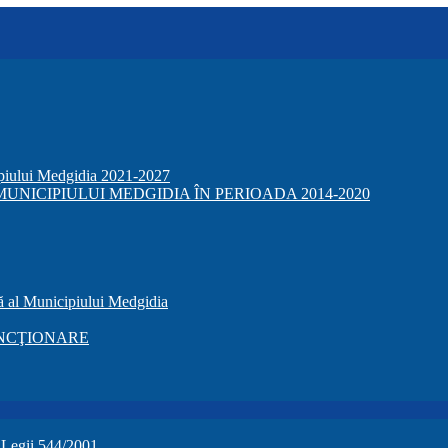
ipiului Medgidia 2021-2027
NICIPIULUI MEDGIDIA ÎN PERIOADA 2014-2020
ă al Municipiului Medgidia
NCŢIONARE
a Legii 544/2001