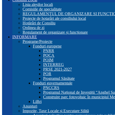
Lista aleșilor locali
Comisiile de specialitate
REGULAMENTUL DE ORGANIZARE SI FUNCŢIO
Proiecte de hotarâri ale consiliului local
Hotărâri de Consiliu
Ordinea de zi
Regulament de organizare și funcționare
INFORMARE
Programe/Proiecte
Fonduri europene
PNRR
POCA
POIM
INTERREG
PRSE 2021-2027
POR
Programul Sănătate
Fonduri guvernamentale
PNCCRS
Programul Național de Investiții “Anghel Sa
Construire parc fotovoltaic în municipiul Me
LiBri
Anunturi
Impozite, Taxe Locale și Executare Silită