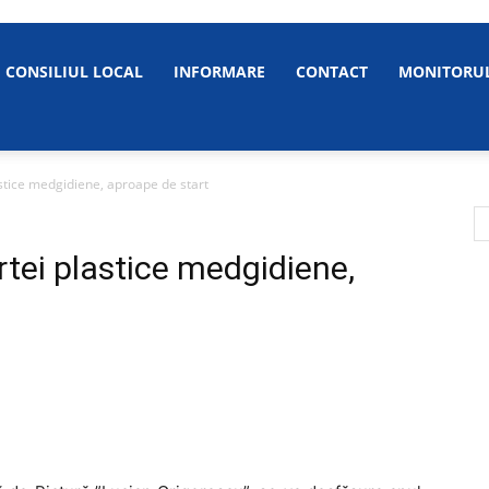
CONSILIUL LOCAL
INFORMARE
CONTACT
MONITORUL
stice medgidiene, aproape de start
tei plastice medgidiene,