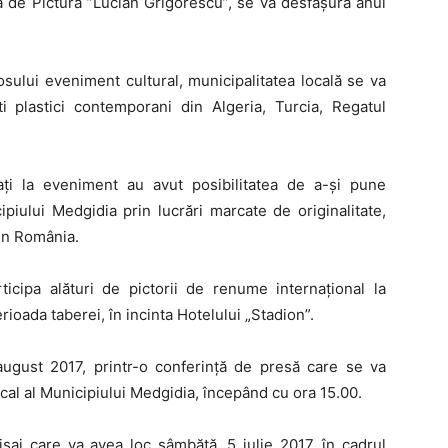
lă de Pictură ”Lucian Grigorescu”, se va desfășura anul
osului eveniment cultural, municipalitatea locală se va
i plastici contemporani din Algeria, Turcia, Regatul
vitați la eveniment au avut posibilitatea de a-și pune
piului Medgidia prin lucrări marcate de originalitate,
din România.
rticipa alături de pictorii de renume internațional la
rioada taberei, în incinta Hotelului „Stadion”.
 august 2017, printr-o conferință de presă care se va
ocal al Municipiului Medgidia, începând cu ora 15.00.
isaj care va avea loc sâmbătă, 5 iulie 2017, în cadrul