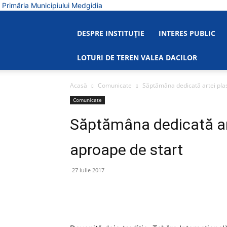
Primăria Municipiului Medgidia
DESPRE INSTITUȚIE
INTERES PUBLIC
LOTURI DE TEREN VALEA DACILOR
Acasă
Comunicate
Săptămâna dedicată artei pla
Comunicate
Săptămâna dedicată ar
aproape de start
27 iulie 2017