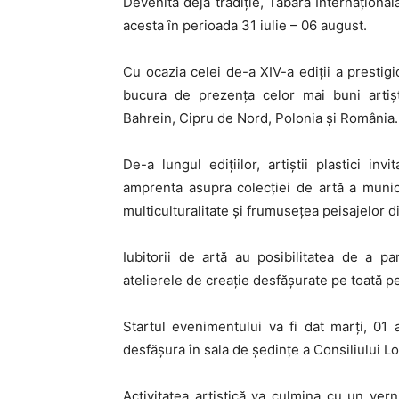
Devenită deja tradiție, Tabăra Internaționa
acesta în perioada 31 iulie – 06 august.
Cu ocazia celei de-a XIV-a ediții a prestigi
bucura de prezența celor mai buni artișt
Bahrein, Cipru de Nord, Polonia și România.
De-a lungul edițiilor, artiștii plastici in
amprenta asupra colecției de artă a munici
multiculturalitate și frumusețea peisajelor 
Iubitorii de artă au posibilitatea de a pa
atelierele de creație desfășurate pe toată pe
Startul evenimentului va fi dat marți, 01
desfășura în sala de ședințe a Consiliului L
Activitatea artistică va culmina cu un vern